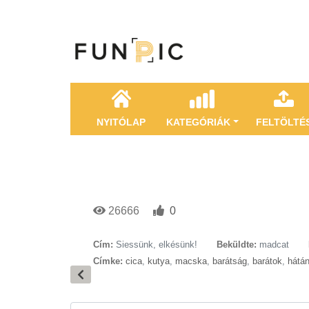
NYITÓLAP
KATEGÓRIÁK
FELTÖLTÉ
26666
0
Cím:
Siessünk, elkésünk!
Beküldte:
madcat
Címke:
cica
,
kutya
,
macska
,
barátság
,
barátok
,
hátá