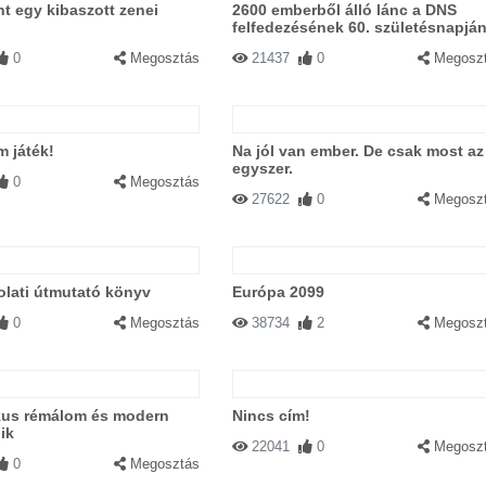
t egy kibaszott zenei
2600 emberből álló lánc a DNS
felfedezésének 60. születésnapjá
0
Megosztás
21437
0
Megosz
m játék!
Na jól van ember. De csak most az
egyszer.
0
Megosztás
27622
0
Megosz
lati útmutató könyv
Európa 2099
0
Megosztás
38734
2
Megosz
ikus rémálom és modern
Nincs cím!
ik
22041
0
Megosz
0
Megosztás