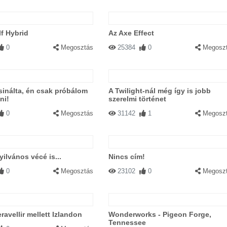
f Hybrid
Az Axe Effect
0
Megosztás
25384
0
Megosz
sinálta, én csak próbálom
A Twilight-nál még így is jobb
ni!
szerelmi történet
0
Megosztás
31142
1
Megosz
ilvános vécé is...
Nincs cím!
0
Megosztás
23102
0
Megosz
ravellir mellett Izlandon
Wonderworks - Pigeon Forge,
Tennessee