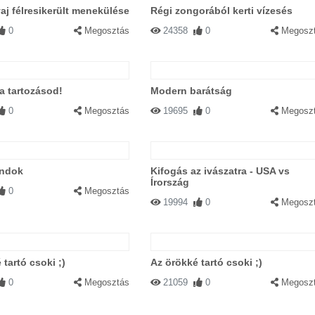
aj félresikerült menekülése
Régi zongorából kerti vízesés
0
Megosztás
24358
0
Megosz
 a tartozásod!
Modern barátság
0
Megosztás
19695
0
Megosz
ndok
Kifogás az ivászatra - USA vs
Írország
0
Megosztás
19994
0
Megosz
 tartó csoki ;)
Az örökké tartó csoki ;)
0
Megosztás
21059
0
Megosz