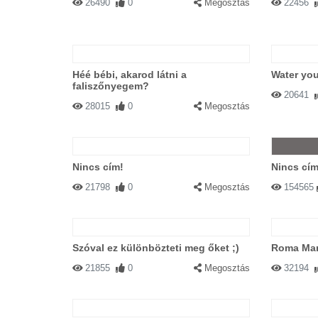
26490
0
Megosztás
22456
Héé bébi, akarod látni a
Water you
faliszőnyegem?
20641
28015
0
Megosztás
Nincs cím!
Nincs cím
21798
0
Megosztás
154565
Szóval ez különbözteti meg őket ;)
Roma Mar
21855
0
Megosztás
32194