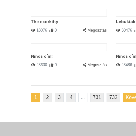
The exorkitty
Lebuktak
18076
0
Megosztás
30476
Nincs cím!
Nincs cím
23600
0
Megosztás
23486
1
2
3
4
...
731
732
Köve