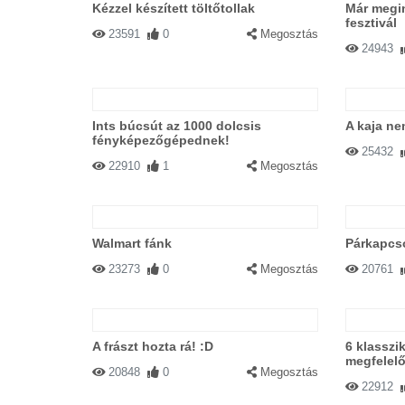
Kézzel készített töltőtollak
Már megin
fesztivál
23591
0
Megosztás
24943
Ints búcsút az 1000 dolcsis
A kaja ne
fényképezőgépednek!
25432
22910
1
Megosztás
Walmart fánk
Párkapcso
23273
0
Megosztás
20761
A frászt hozta rá! :D
6 klassz
megfelelő
20848
0
Megosztás
22912