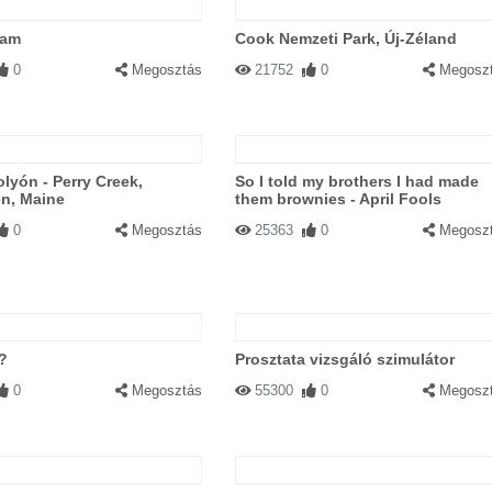
dam
Cook Nemzeti Park, Új-Zéland
0
Megosztás
21752
0
Megosz
olyón - Perry Creek,
So I told my brothers I had made
en, Maine
them brownies - April Fools
0
Megosztás
25363
0
Megosz
?
Prosztata vizsgáló szimulátor
0
Megosztás
55300
0
Megosz