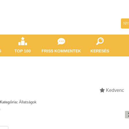
NY
S
TOP 100
FRISS KOMMENTEK
KERESÉS
Kedvenc
Kategória:
Állatságok
n