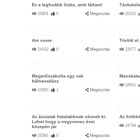
Ez a legfurább őzike, amit láttam!
Táskatolv
25801
0
Megosztás
20225
Arc csere
Töröld el
24152
0
Megosztás
22677
Megerőszakolta egy vak
Macskala
bálnavadász
18561
22063
1
Megosztás
Az ázsiaiak fiatalabbnak néznek ki.
Az örökké
Lehet hogy a negyvenes évei
24794
közepén jár
25085
0
Megosztás