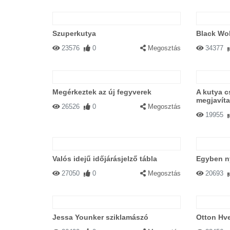
Szuperkutya
Black Wol
23576
0
Megosztás
34377
Megérkeztek az új fegyverek
A kutya c
megjavíta
26526
0
Megosztás
19955
Valós idejű időjárásjelző tábla
Egyben ny
27050
0
Megosztás
20693
Jessa Younker sziklamászó
Otton Hve