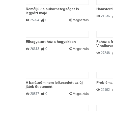
Reméljük a cukorbetegséget is
Hamster
legyőzi majd
21236
25994
0
Megosztás
Elhagyatott ház a hegyekben
Faház a f
Vinalhav
26613
0
Megosztás
27848
A barátnőm nem lelkesedett az új
Probléma
játék ötletemért
22192
20877
0
Megosztás