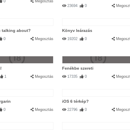
0
Megosztás
23694
0
Megosz
 talking about?
Könyv leárazás
0
Megosztás
19202
0
Megosz
!
Fenékbe szereti
1
Megosztás
17335
0
Megosz
garin
iOS 6 térkép?
0
Megosztás
22796
0
Megosz