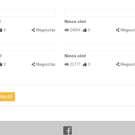
!
Nincs cím!
0
Megosztás
24954
0
Megosz
!
Nincs cím!
0
Megosztás
21777
0
Megosz
tkező