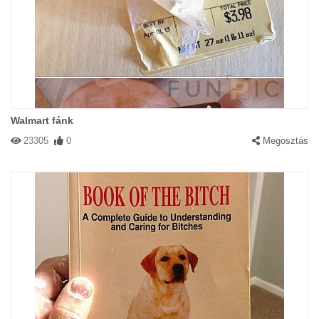
Walmart fánk
23305
0
Megosztás