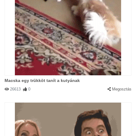
Macska egy trükköt tanít a kutyának
26613
0
Megosztás