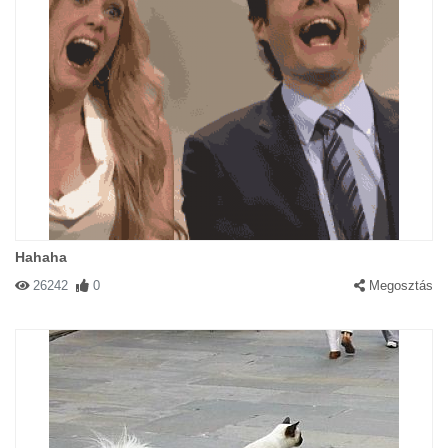
Hahaha
26242
0
Megosztás