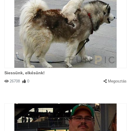
Siessünk, elkésünk!
26708
0
Megosztás