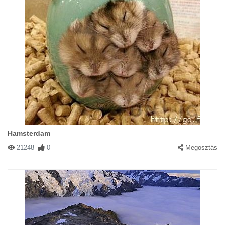
Hamsterdam
21248
0
Megosztás