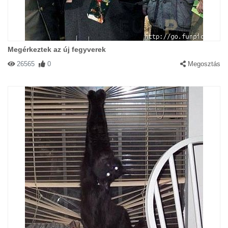
Megérkeztek az új fegyverek
26565
0
Megosztás