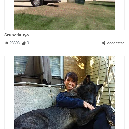
Szuperkutya
23603
0
Megosztás