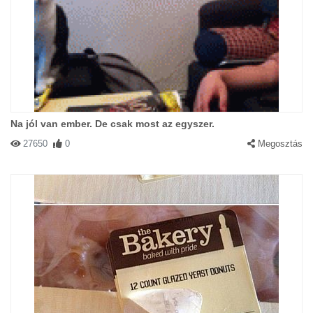
Na jól van ember. De csak most az egyszer.
27650
0
Megosztás