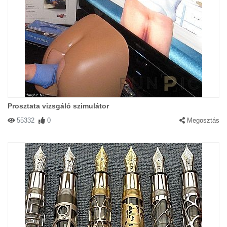
Prosztata vizsgáló szimulátor
55332
0
Megosztás