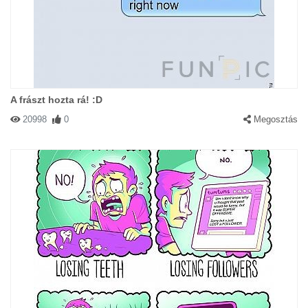
A frászt hozta rá! :D
20998
0
Megosztás