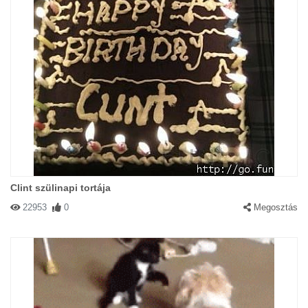
Clint szülinapi tortája
22953
0
Megosztás