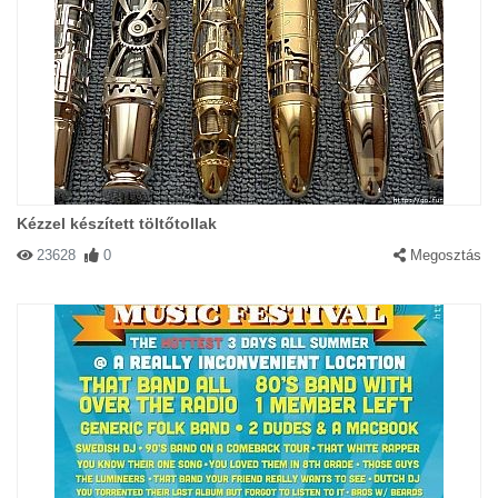
Kézzel készített töltőtollak
23628
0
Megosztás