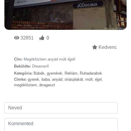
32851
0
Kedvenc
Cím:
Megöklöztem anyád múlt éjjel!
Beküldte:
DreamerX
Kategória:
Babák, gyerekek
,
Reklám
,
Ruhadarabok
Címke:
gyerek
,
baba
,
anyád
,
óriásplakát
,
múlt
,
éjjel
,
megöklöztem
,
átragaszt