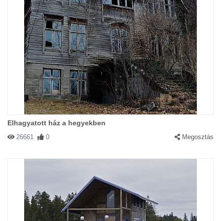
Elhagyatott ház a hegyekben
26661
0
Megosztás