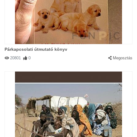
Párkapcsolati útmutató könyv
20801
0
Megosztás