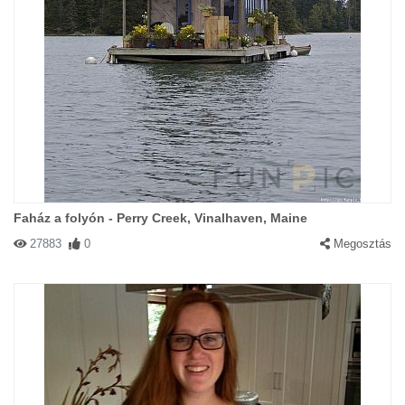
Faház a folyón - Perry Creek, Vinalhaven, Maine
27883
0
Megosztás