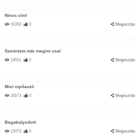
Nincs cím!
16350
0
Megosztás
Szerintem már megint csal
14551
0
Megosztás
Mini cipőautó
16573
0
Megosztás
Begabalyodott
13073
0
Megosztás