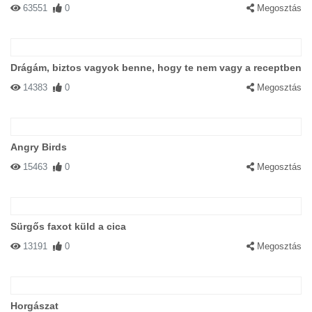
63551
0
Megosztás
Drágám, biztos vagyok benne, hogy te nem vagy a receptben
14383
0
Megosztás
Angry Birds
15463
0
Megosztás
Sürgős faxot küld a cica
13191
0
Megosztás
Horgászat