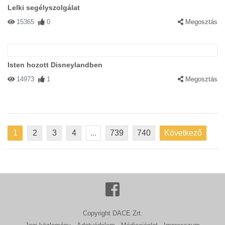
Lelki segélyszolgálat
15365
0
Megosztás
Isten hozott Disneylandben
14973
1
Megosztás
1
2
3
4
...
739
740
Következő
Copyright DACE Zrt.