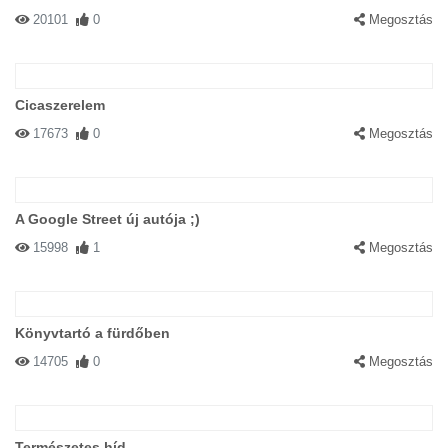
20101
0
Megosztás
Cicaszerelem
17673
0
Megosztás
A Google Street új autója ;)
15998
1
Megosztás
Könyvtartó a fürdőben
14705
0
Megosztás
Természetes híd