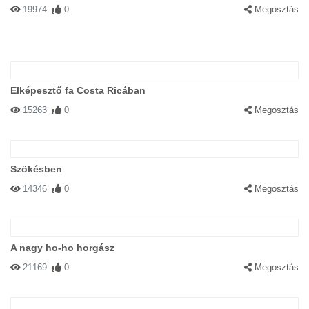
19974
0
Megosztás
Elképesztő fa Costa Ricában
15263
0
Megosztás
Szökésben
14346
0
Megosztás
A nagy ho-ho horgász
21169
0
Megosztás