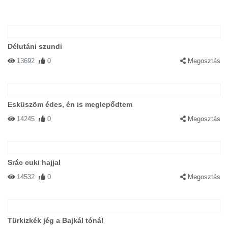
Délutáni szundi
13692
0
Megosztás
Esküszöm édes, én is meglepődtem
14245
0
Megosztás
Srác cuki hajjal
14532
0
Megosztás
Türkizkék jég a Bajkál tónál