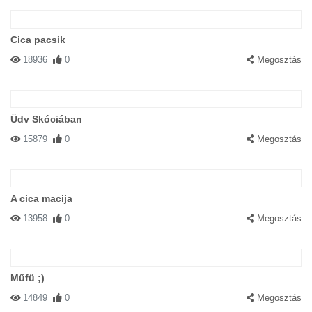
Cica pacsik
18936
0
Megosztás
Üdv Skóciában
15879
0
Megosztás
A cica macija
13958
0
Megosztás
Műfű ;)
14849
0
Megosztás