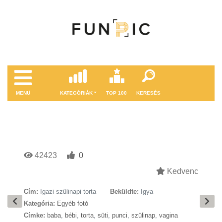
MENÜ
KATEGÓRIÁK
TOP 100
KERESÉS
42423
0
Kedvenc
Cím:
Igazi szülinapi torta
Beküldte:
Igya
Kategória:
Egyéb fotó
Címke:
baba
,
bébi
,
torta
,
süti
,
punci
,
szülinap
,
vagina