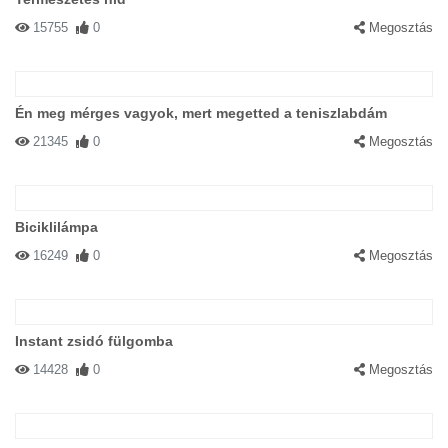
15755
0
Megosztás
Én meg mérges vagyok, mert megetted a teniszlabdám
21345
0
Megosztás
Biciklilámpa
16249
0
Megosztás
Instant zsidó fülgomba
14428
0
Megosztás