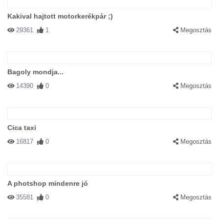
Kakival hajtott motorkerékpár ;)
29361
1
Megosztás
Bagoly mondja...
14390
0
Megosztás
Cica taxi
16817
0
Megosztás
A photshop mindenre jó
35581
0
Megosztás