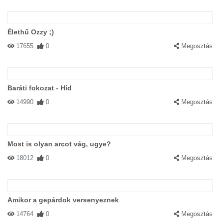
Élethű Ozzy ;)
17655
0
Megosztás
Baráti fokozat - Híd
14990
0
Megosztás
Most is olyan arcot vág, ugye?
18012
0
Megosztás
Amikor a gepárdok versenyeznek
14764
0
Megosztás