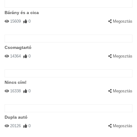
Bárány és a cica
15609
0
Megosztás
Csomagtartó
14364
0
Megosztás
Nincs cím!
16338
0
Megosztás
Dupla autó
20126
0
Megosztás