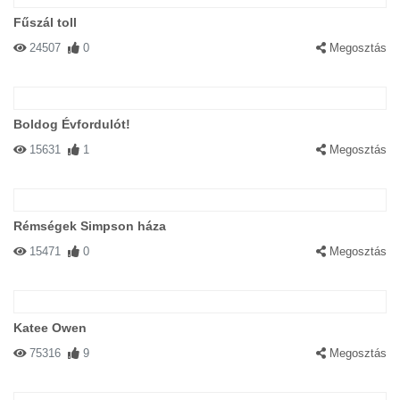
Fűszál toll
24507
0
Megosztás
Boldog Évfordulót!
15631
1
Megosztás
Rémségek Simpson háza
15471
0
Megosztás
Katee Owen
75316
9
Megosztás