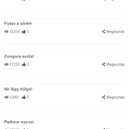
Futás a sörért
16334
0
Megosztás
Zongora asztal
17220
0
Megosztás
Ne légy hülye!
22061
0
Megosztás
Parkour nyuszi