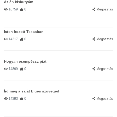
Az én kiskutyám
16759
0
Megosztás
Isten hozott Texasban
14217
0
Megosztás
Hogyan csempéssz piát
14899
0
Megosztás
Írd meg a saját blues szöveged
14393
0
Megosztás