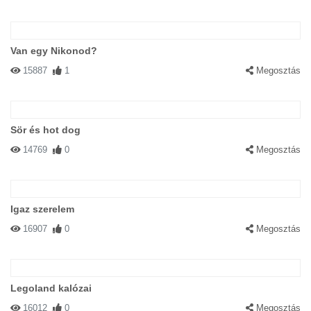
Van egy Nikonod?
15887
1
Megosztás
Sör és hot dog
14769
0
Megosztás
Igaz szerelem
16907
0
Megosztás
Legoland kalózai
16012
0
Megosztás