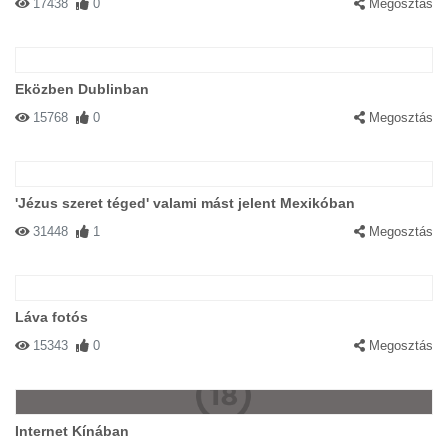
17438
0
Megosztás
Eközben Dublinban
15768
0
Megosztás
'Jézus szeret téged' valami mást jelent Mexikóban
31448
1
Megosztás
Láva fotós
15343
0
Megosztás
Internet Kínában