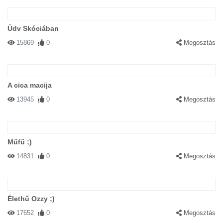
Üdv Skóciában
15869
0
Megosztás
A cica macija
13945
0
Megosztás
Műfű ;)
14831
0
Megosztás
Élethű Ozzy ;)
17652
0
Megosztás