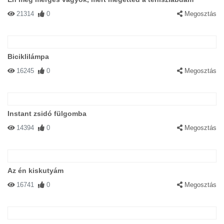
21314
0
Megosztás
Biciklilámpa
16245
0
Megosztás
Instant zsidó fülgomba
14394
0
Megosztás
Az én kiskutyám
16741
0
Megosztás