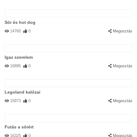
Sör és hot dog
14760
0
Megosztás
Igaz szerelem
16895
0
Megosztás
Legoland kalózai
15973
0
Megosztás
Futás a sörért
16325
0
Megosztás