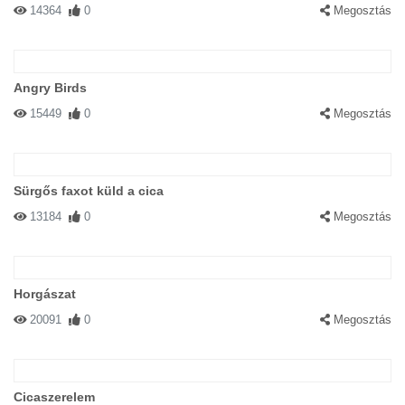
14364
0
Megosztás
Angry Birds
15449
0
Megosztás
Sürgős faxot küld a cica
13184
0
Megosztás
Horgászat
20091
0
Megosztás
Cicaszerelem