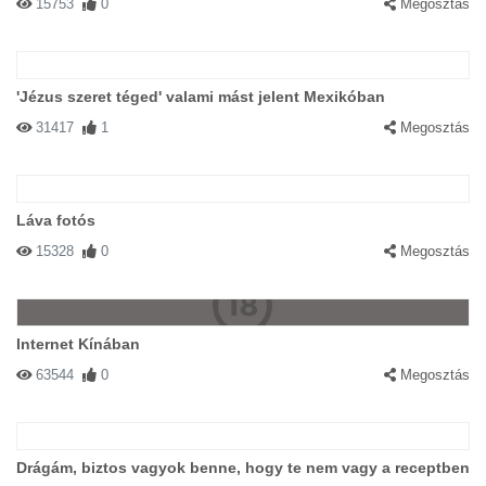
15753
0
Megosztás
'Jézus szeret téged' valami mást jelent Mexikóban
31417
1
Megosztás
Láva fotós
15328
0
Megosztás
Internet Kínában
63544
0
Megosztás
Drágám, biztos vagyok benne, hogy te nem vagy a receptben