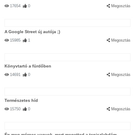
17654
0
Megosztás
A Google Street új autója ;)
15985
1
Megosztás
Könyvtartó a fürdőben
14691
0
Megosztás
Természetes híd
15750
0
Megosztás
Én meg mérges vagyok, mert megetted a teniszlabdám