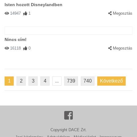
Isten hozott Disneylandben
14947
1
Megosztás
Nincs cím!
16118
0
Megosztás
1
2
3
4
...
739
740
Következő
Copyright DACE Zrt.