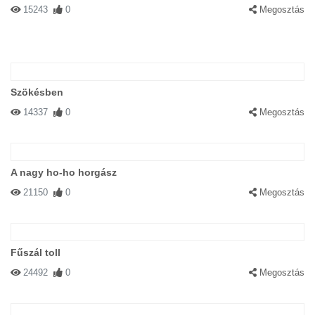
15243
0
Megosztás
Szökésben
14337
0
Megosztás
A nagy ho-ho horgász
21150
0
Megosztás
Fűszál toll
24492
0
Megosztás