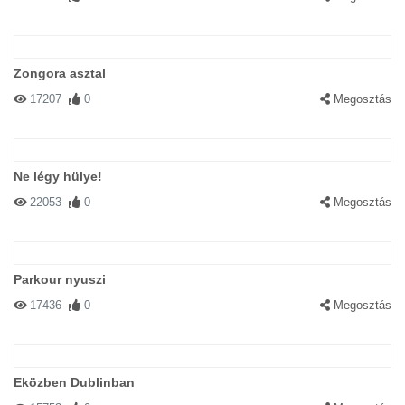
Zongora asztal
17207
0
Megosztás
Ne légy hülye!
22053
0
Megosztás
Parkour nyuszi
17436
0
Megosztás
Eközben Dublinban