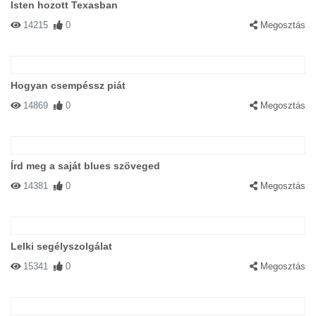
Isten hozott Texasban
14215
0
Megosztás
Hogyan csempéssz piát
14869
0
Megosztás
Írd meg a saját blues szöveged
14381
0
Megosztás
Lelki segélyszolgálat
15341
0
Megosztás