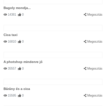
Bagoly mondja...
14381
0
Megosztás
Cica taxi
16810
0
Megosztás
A photshop mindenre jó
35557
0
Megosztás
Bárány és a cica
15595
0
Megosztás