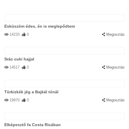
Esküszöm édes, én is meglepődtem
14233
0
Megosztás
Srác cuki hajjal
14517
0
Megosztás
Türkizkék jég a Bajkál tónál
19970
0
Megosztás
Elképesztő fa Costa Ricában