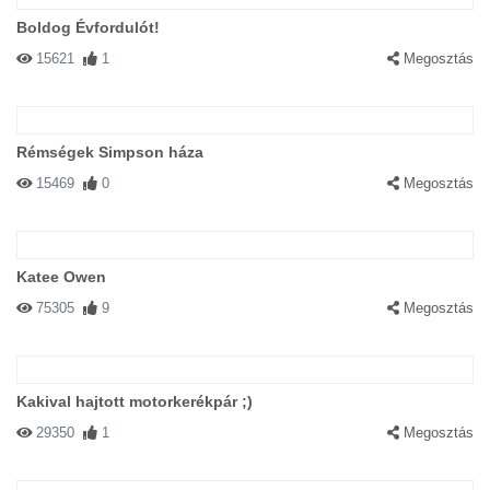
Boldog Évfordulót!
15621
1
Megosztás
Rémségek Simpson háza
15469
0
Megosztás
Katee Owen
75305
9
Megosztás
Kakival hajtott motorkerékpár ;)
29350
1
Megosztás