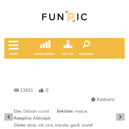
MENÜ
KATEGÓRIÁK
TOP 100
KERESÉS
13681
0
Kedvenc
Cím:
Délutáni szundi
Beküldte:
madcat
Kategória:
Állatságok
Címke:
alvás
,
sör
,
cica
,
macska
,
gazdi
,
szundi