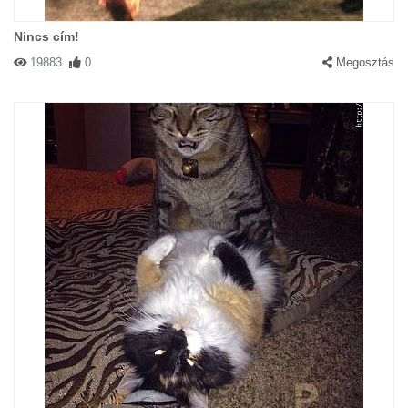
Nincs cím!
19883
0
Megosztás