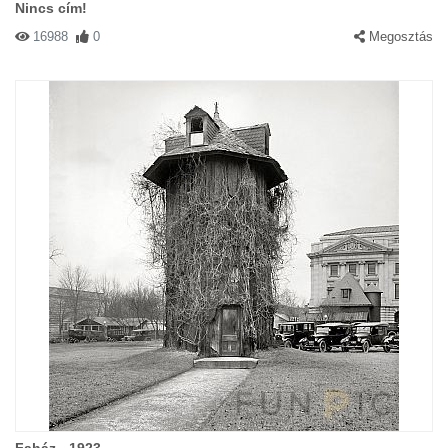
Nincs cím!
16988
0
Megosztás