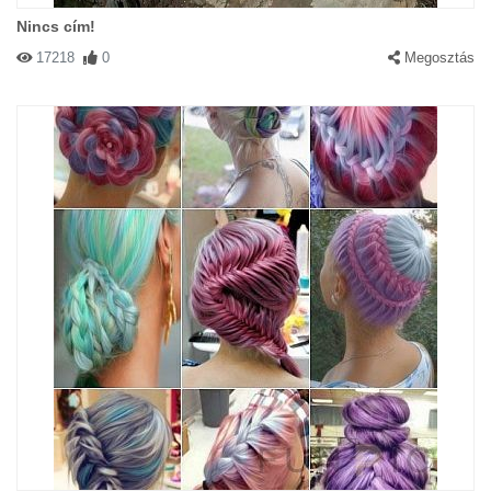
Nincs cím!
17218
0
Megosztás