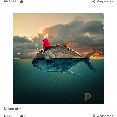
17447
2
Megosztás
Nincs cím!
18211
0
Megosztás