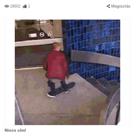
18602
1
Megosztás
Nincs cím!