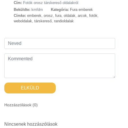
Cím:
Fotók orosz társkereső oldalakról
Beküldte:
kmfdm
Kategória:
Fura emberek
Címke:
emberek
,
orosz
,
fura
,
oldalak
,
arcok
,
fotók
,
weboldalak
,
társkereső
,
randioldalak
ELKÜLD
Hozzászólások (
0
)
Nincsenek hozzászólások