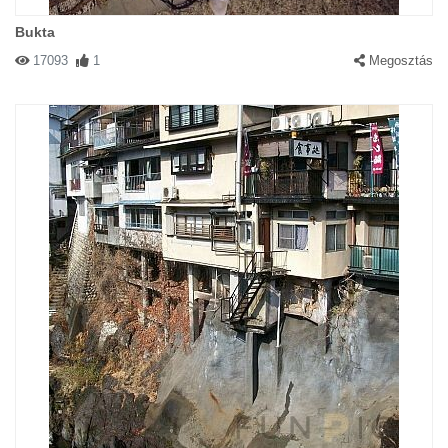
Bukta
17093
1
Megosztás