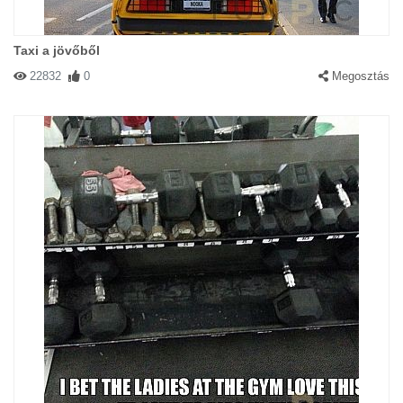
Taxi a jövőből
22832
0
Megosztás