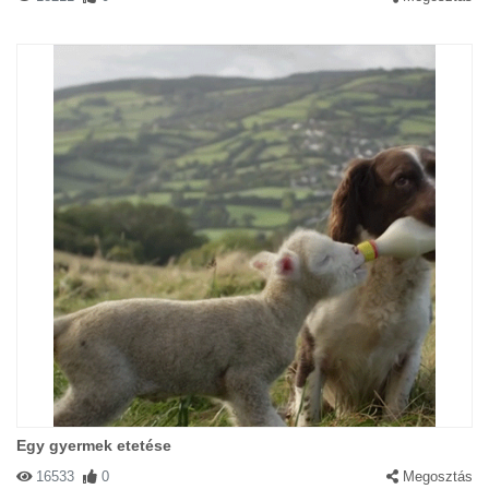
Egy gyermek etetése
16533
0
Megosztás