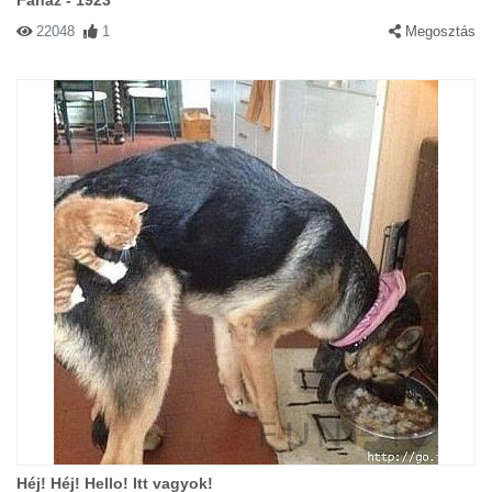
Faház - 1923
22048
1
Megosztás
Héj! Héj! Hello! Itt vagyok!