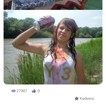
27987
0
Kedvenc