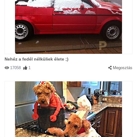
Nehéz a fedél nélküliek élete ;)
17058
1
Megosztás