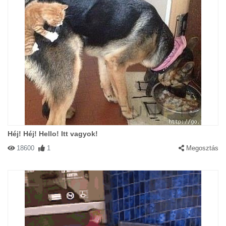
Héj! Héj! Hello! Itt vagyok!
18600
1
Megosztás