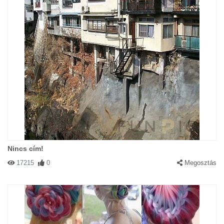
Nincs cím!
17215
0
Megosztás