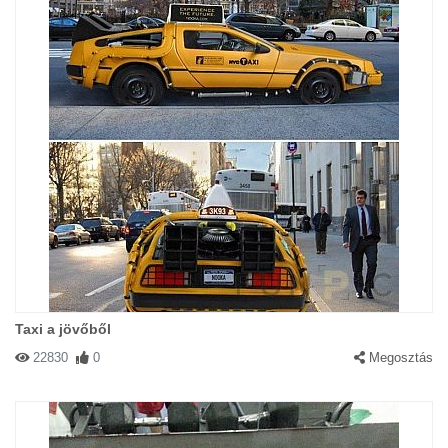
Taxi a jövőből
22830
0
Megosztás