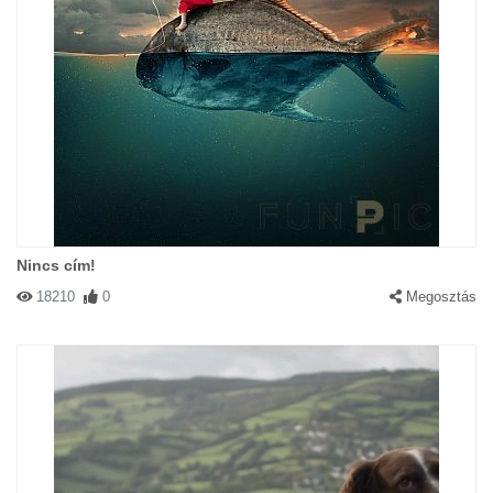
Nincs cím!
18210
0
Megosztás