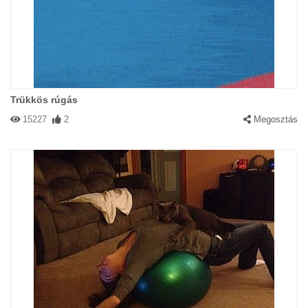
Trükkös rúgás
15227
2
Megosztás