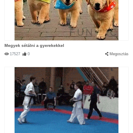
Megyek sétálni a gyerekekkel
17527
0
Megosztás