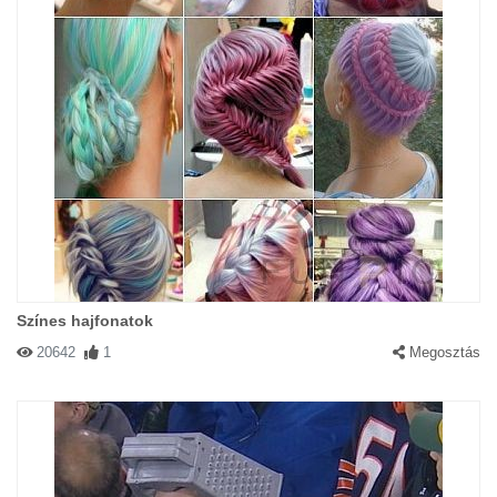
Színes hajfonatok
20642
1
Megosztás