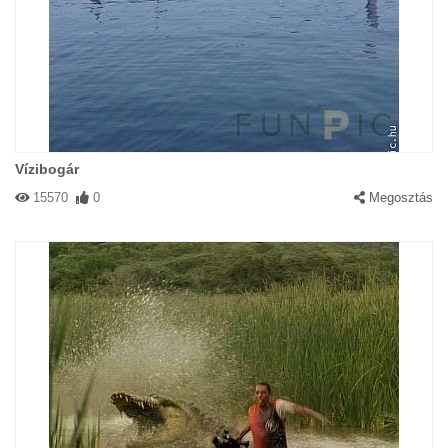
Vízibogár
15570
0
Megosztás