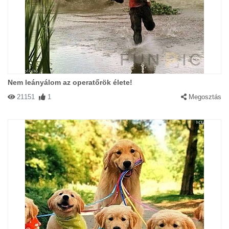
Nem leányálom az operatőrök élete!
21151
1
Megosztás