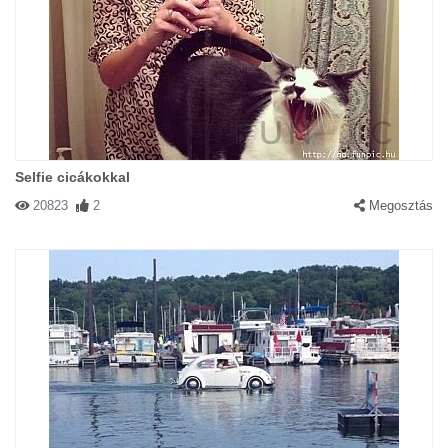
Selfie cicákokkal
20823
2
Megosztás