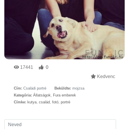
17441
0
Kedvenc
Cím:
Családi portré
Beküldte:
mojzsa
Kategória:
Állatságok
,
Fura emberek
Címke:
kutya
,
család
,
fotó
,
portré