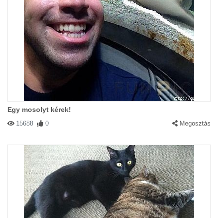
Egy mosolyt kérek!
15688
0
Megosztás