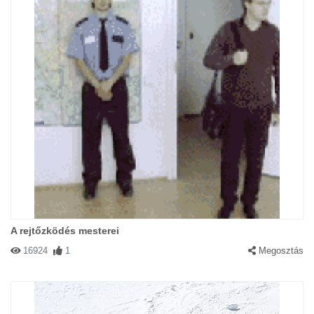
A rejtőzködés mesterei
16924
1
Megosztás