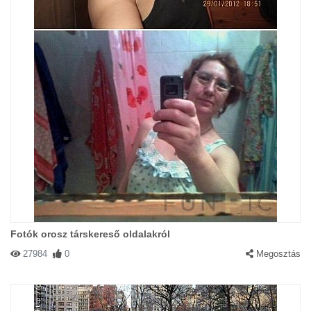
Fotók orosz társkereső oldalakról
27984
0
Megosztás