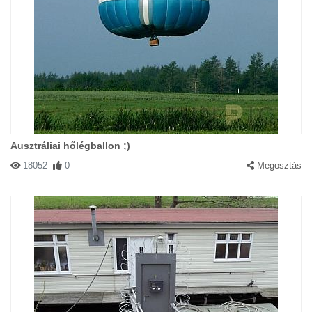
Ausztráliai hőlégballon ;)
18052
0
Megosztás