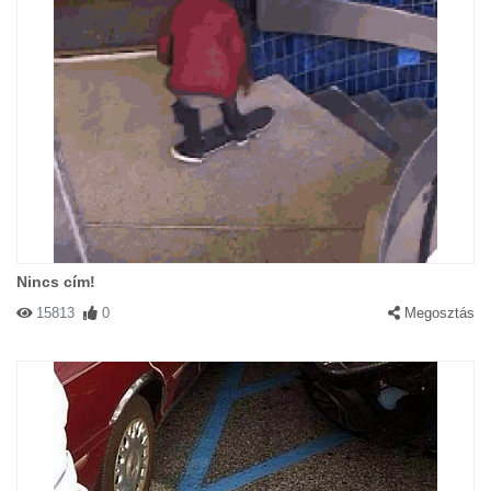
Nincs cím!
15813
0
Megosztás