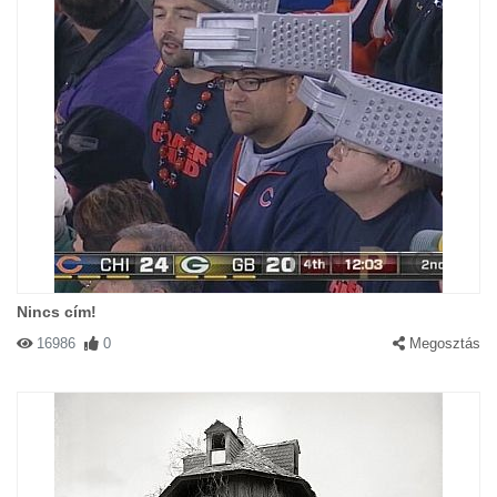
Nincs cím!
16986
0
Megosztás