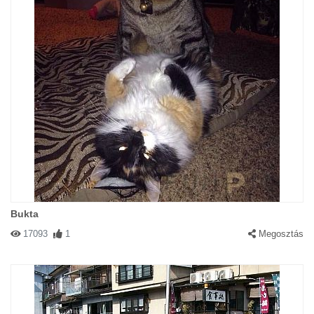
Bukta
17093
1
Megosztás