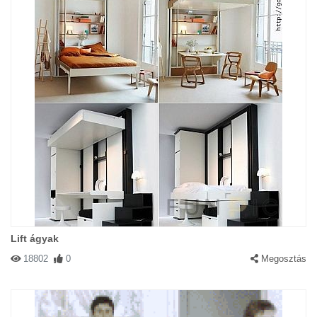
Lift ágyak
18802
0
Megosztás