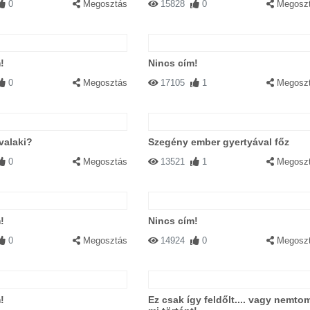
0
Megosztás
15828
0
Megosz
!
Nincs cím!
0
Megosztás
17105
1
Megosz
valaki?
Szegény ember gyertyával főz
0
Megosztás
13521
1
Megosz
!
Nincs cím!
0
Megosztás
14924
0
Megosz
!
Ez csak így feldőlt.... vagy nemto