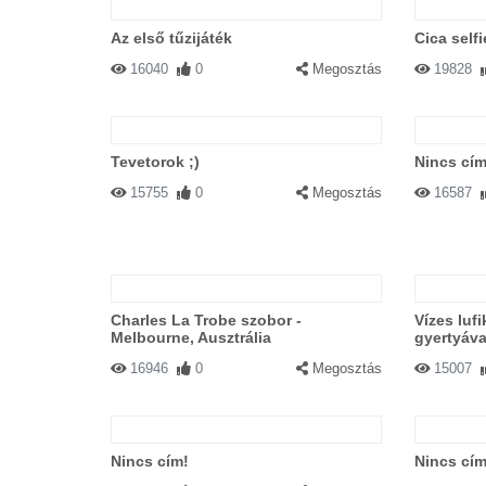
Az első tűzijáték
Cica selfi
16040
0
Megosztás
19828
Tevetorok ;)
Nincs cím
15755
0
Megosztás
16587
Charles La Trobe szobor -
Vízes luf
Melbourne, Ausztrália
gyertyáva
16946
0
Megosztás
15007
Nincs cím!
Nincs cím