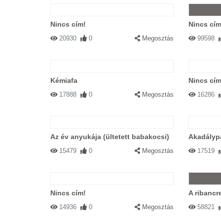
Nincs cím!
Nincs cím
20930
0
Megosztás
99598
Kémiafa
Nincs cím
17888
0
Megosztás
16286
Az év anyukája (ültetett babakocsi)
Akadályp
15479
0
Megosztás
17519
Nincs cím!
A ribanc
14936
0
Megosztás
58821