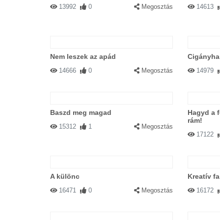
13992
0
Megosztás
14613
Nem leszek az apád
Cigányhal
14666
0
Megosztás
14979
Baszd meg magad
Hagyd a f
rám!
15312
1
Megosztás
17122
A különc
Kreatív fa
16471
0
Megosztás
16172