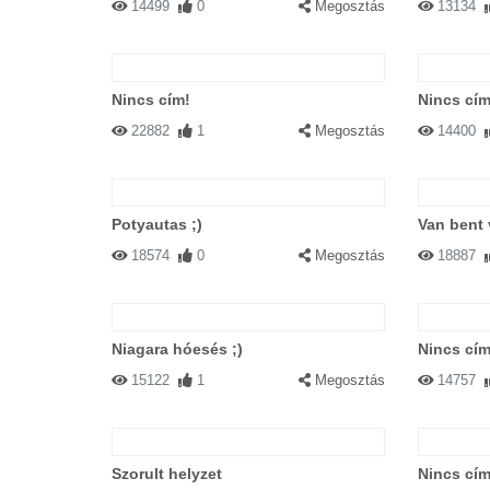
14499
0
Megosztás
13134
Nincs cím!
Nincs cím
22882
1
Megosztás
14400
Potyautas ;)
Van bent 
18574
0
Megosztás
18887
Niagara hóesés ;)
Nincs cím
15122
1
Megosztás
14757
Szorult helyzet
Nincs cím