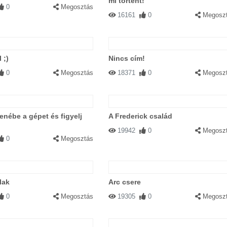
mi történt!
0
Megosztás
16161
0
Megosz
 ;)
Nincs cím!
0
Megosztás
18371
0
Megosz
enébe a gépet és figyelj
A Frederick család
19942
0
Megosz
0
Megosztás
lak
Arc csere
0
Megosztás
19305
0
Megosz