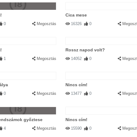
!
Cica mese
0
Megosztás
16326
0
Megosz
!
Rossz napod volt?
1
Megosztás
14052
0
Megosz
álya
Nincs cím!
0
Megosztás
13477
0
Megosz
rendszámok győztese
Nincs cím!
4
Megosztás
15590
0
Megosz