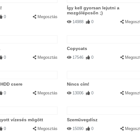
!
Így kell gyorsan lejutni a
mozgólépcsőn ;)
0
Megosztás
14988
0
Megosz
a
Copycats
0
Megosztás
17546
0
Megosz
HDD csere
Nincs cím!
0
Megosztás
13006
0
Megosz
yott vízesés mögött
Szemüvegdísz
0
Megosztás
15090
0
Megosz