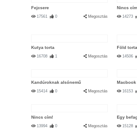
Fejcsere
Nincs cím
17561
0
Megosztás
14273
Kutya torta
Föld tort
16708
1
Megosztás
14506
Kandúroknak alsónemű
Macbook 
15414
0
Megosztás
16153
Nincs cím!
Egy befag
13994
0
Megosztás
15128