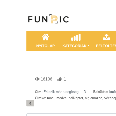
NYITÓLAP
KATEGÓRIÁK
FELTÖLTÉ
16106
1
Cím:
Érkezik már a segítség... :D
Beküldte:
kmf
Címke:
maci
,
medve
,
helikopter
,
air
,
amazon
,
vécépap