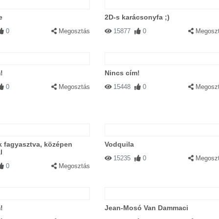
e
2D-s karácsonyfa ;)
0
Megosztás
15877
0
Megosz
!
Nincs cím!
0
Megosztás
15448
0
Megosz
ik fagyasztva, középen
Vodquila
l
15235
0
Megosz
0
Megosztás
!
Jean-Mosó Van Dammaci