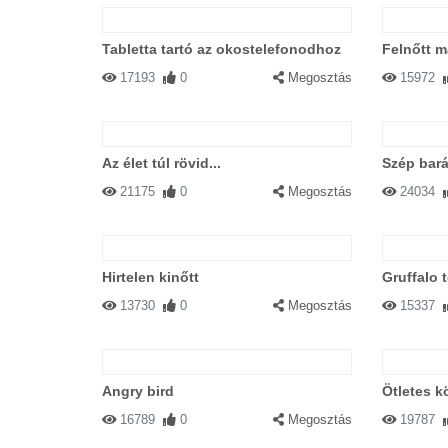
Tabletta tartó az okostelefonodhoz
Felnőtt m
17193
0
Megosztás
15972
Az élet túl rövid...
Szép bará
21175
0
Megosztás
24034
Hirtelen kinőtt
Gruffalo t
13730
0
Megosztás
15337
Angry bird
Ötletes k
16789
0
Megosztás
19787