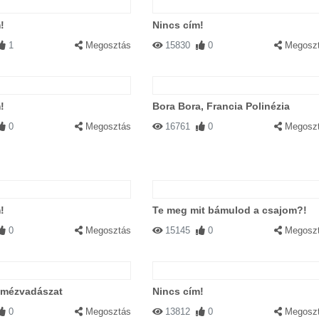
!
Nincs cím!
1
Megosztás
15830
0
Megosz
!
Bora Bora, Francia Polinézia
0
Megosztás
16761
0
Megosz
!
Te meg mit bámulod a csajom?!
0
Megosztás
15145
0
Megosz
 mézvadászat
Nincs cím!
0
Megosztás
13812
0
Megosz