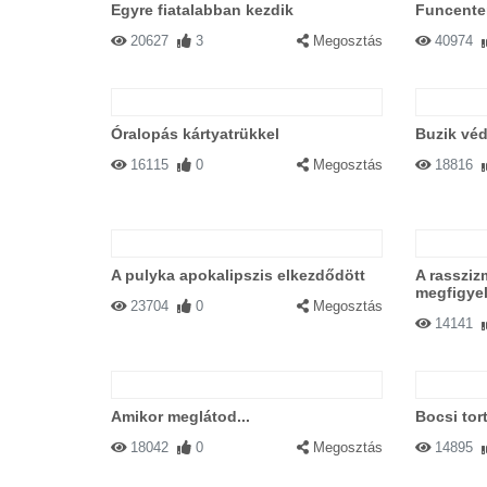
Egyre fiatalabban kezdik
Funcente
20627
3
Megosztás
40974
Óralopás kártyatrükkel
Buzik véd
16115
0
Megosztás
18816
A pulyka apokalipszis elkezdődött
A rassziz
megfigye
23704
0
Megosztás
14141
Amikor meglátod...
Bocsi tor
18042
0
Megosztás
14895