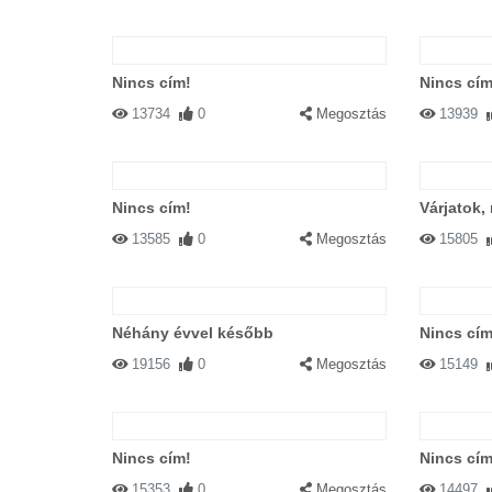
Nincs cím!
Nincs cím
13734
0
Megosztás
13939
Nincs cím!
Várjatok,
13585
0
Megosztás
15805
Néhány évvel később
Nincs cím
19156
0
Megosztás
15149
Nincs cím!
Nincs cím
15353
0
Megosztás
14497