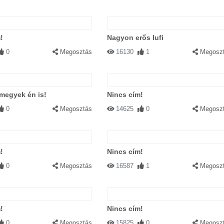
!
Nagyon erős lufi
0
Megosztás
16130
1
Megosz
 megyek én is!
Nincs cím!
0
Megosztás
14625
0
Megosz
!
Nincs cím!
0
Megosztás
16587
1
Megosz
!
Nincs cím!
0
Megosztás
15825
0
Megosz