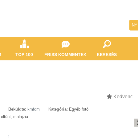
NY
S
TOP 100
FRISS KOMMENTEK
KERESÉS
Kedvenc
Beküldte:
kmfdm
Kategória:
Egyéb fotó
,
eltűnt
,
malajzia