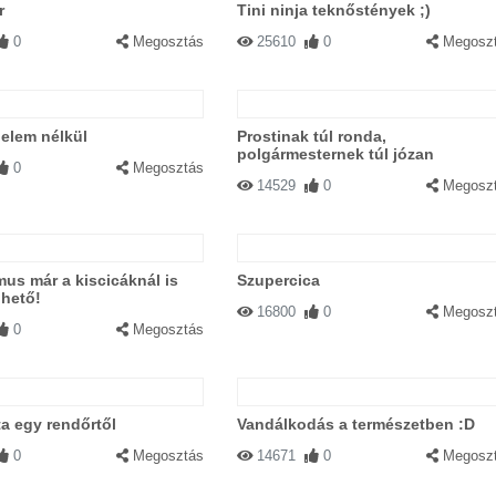
r
Tini ninja teknőstények ;)
0
Megosztás
25610
0
Megosz
elem nélkül
Prostinak túl ronda,
polgármesternek túl józan
0
Megosztás
14529
0
Megosz
mus már a kiscicáknál is
Szupercica
lhető!
16800
0
Megosz
0
Megosztás
ta egy rendőrtől
Vandálkodás a természetben :D
0
Megosztás
14671
0
Megosz