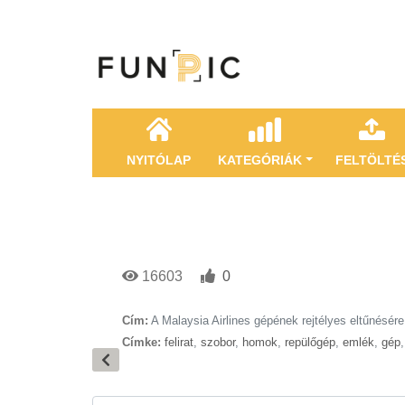
NYITÓLAP
KATEGÓRIÁK
FELTÖLTÉ
16603
0
Cím:
A Malaysia Airlines gépének rejtélyes eltűnésére
Címke:
felirat
,
szobor
,
homok
,
repülőgép
,
emlék
,
gép