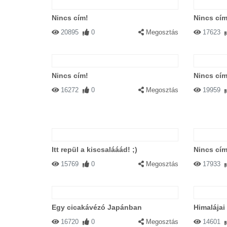
Nincs cím!
Nincs cím
20895
0
Megosztás
17623
Nincs cím!
Nincs cím
16272
0
Megosztás
19959
Itt repül a kiscsalááád! ;)
Nincs cím
15769
0
Megosztás
17933
Egy cicakávézó Japánban
Himalájai
16720
0
Megosztás
14601