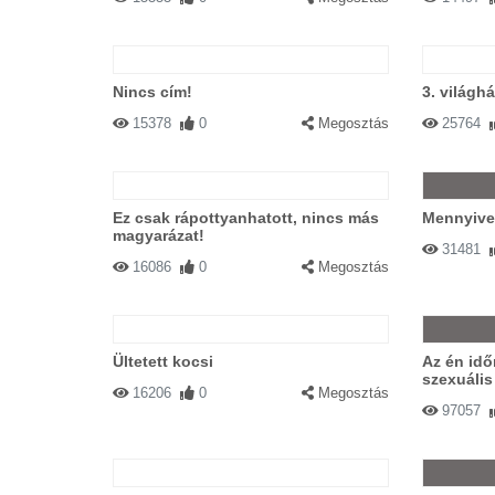
Nincs cím!
3. világh
15378
0
Megosztás
25764
Ez csak rápottyanhatott, nincs más
Mennyivel
magyarázat!
31481
16086
0
Megosztás
Ültetett kocsi
Az én idő
szexuális
16206
0
Megosztás
97057