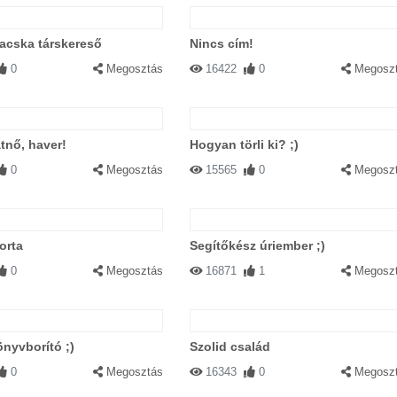
acska társkereső
Nincs cím!
0
Megosztás
16422
0
Megosz
tnő, haver!
Hogyan törli ki? ;)
0
Megosztás
15565
0
Megosz
orta
Segítőkész úriember ;)
0
Megosztás
16871
1
Megosz
önyvborító ;)
Szolid család
0
Megosztás
16343
0
Megosz