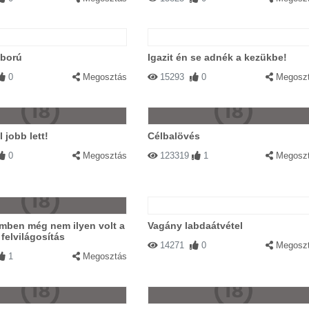
áború
Igazit én se adnék a kezükbe!
0
Megosztás
15293
0
Megosz
 jobb lett!
Célbalövés
0
Megosztás
123319
1
Megosz
mben még nem ilyen volt a
Vagány labdaátvétel
 felvilágosítás
14271
0
Megosz
1
Megosztás