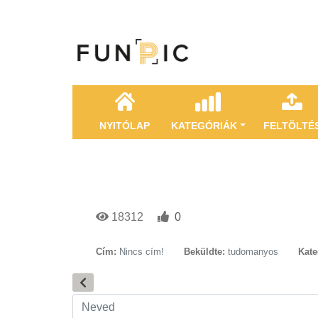
NYITÓLAP
KATEGÓRIÁK
FELTÖLTÉ
18312
0
Cím:
Nincs cím!
Beküldte:
tudomanyos
Kate