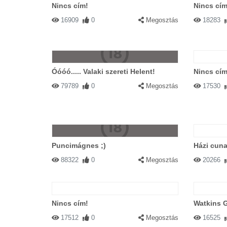
Nincs cím!
Nincs cím
16909
0
Megosztás
18283
Óóóó..... Valaki szereti Helent!
Nincs cím
79789
0
Megosztás
17530
Puncimágnes ;)
Házi cun
88322
0
Megosztás
20266
Nincs cím!
Watkins G
17512
0
Megosztás
16525