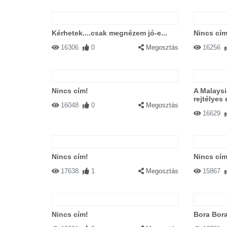
Kérhetek....csak megnézem jó-e...
Nincs cím
16306
0
Megosztás
16256
Nincs cím!
A Malaysi
rejtélyes
16048
0
Megosztás
16629
Nincs cím!
Nincs cím
17638
1
Megosztás
15867
Nincs cím!
Bora Bora