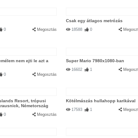
Csak egy átlagos metrózás
0
Megosztás
18588
0
Megosz
mélem nem ejti le azt a
Super Mario 7980x1080-ban
16602
1
Megosz
0
Megosztás
Islands Resort, trópusi
Kötélmászás hullahopp karikával
Krausnick, Németország
17593
1
Megosz
0
Megosztás