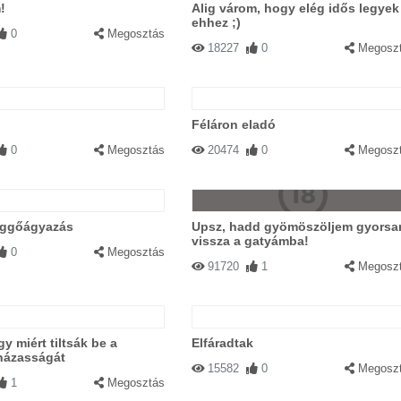
!
Alig várom, hogy elég idős legyek
ehhez ;)
0
Megosztás
18227
0
Megosz
Féláron eladó
0
Megosztás
20474
0
Megosz
üggőágyazás
Upsz, hadd gyömöszöljem gyorsa
vissza a gatyámba!
0
Megosztás
91720
1
Megosz
y miért tiltsák be a
Elfáradtak
házasságát
15582
0
Megosz
1
Megosztás