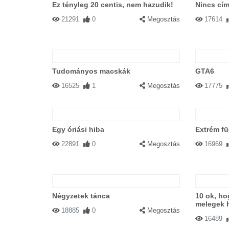
Ez tényleg 20 centis, nem hazudik!
Nincs cím
21291
0
Megosztás
17614
Tudományos macskák
GTA6
16525
1
Megosztás
17775
Egy óriási hiba
Extrém f
22891
0
Megosztás
16969
Négyzetek tánca
10 ok, hog
melegek 
18885
0
Megosztás
16489