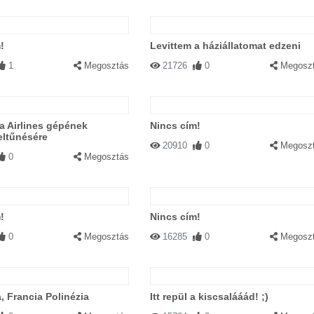
!
Levittem a háziállatomat edzeni
1
Megosztás
21726
0
Megosz
a Airlines gépének
Nincs cím!
 eltűnésére
20910
0
Megosz
0
Megosztás
!
Nincs cím!
0
Megosztás
16285
0
Megosz
, Francia Polinézia
Itt repül a kiscsalááád! ;)