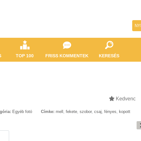
NY
S
TOP 100
FRISS KOMMENTEK
KERESÉS
Kedvenc
gória:
Egyéb fotó
Címke:
mell
,
fekete
,
szobor
,
csaj
,
fényes
,
kopott