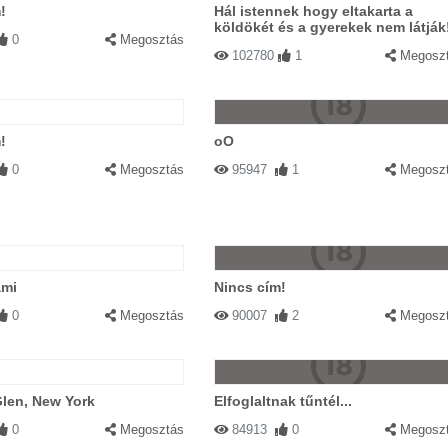
!
Hál istennek hogy eltakarta a
köldökét és a gyerekek nem látják
0
Megosztás
102780
1
Megosz
!
oO
0
Megosztás
95947
1
Megosz
ami
Nincs cím!
0
Megosztás
90007
2
Megosz
len, New York
Elfoglaltnak tűntél...
0
Megosztás
84913
0
Megosz