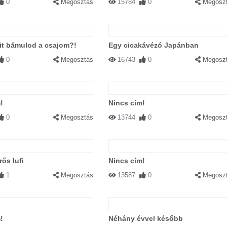
0
Megosztás
15784
0
Megosz
it bámulod a csajom?!
Egy cicakávézó Japánban
0
Megosztás
16743
0
Megosz
!
Nincs cím!
0
Megosztás
13744
0
Megosz
ős lufi
Nincs cím!
1
Megosztás
13587
0
Megosz
!
Néhány évvel később