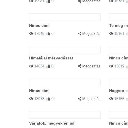
19981
0
Megosztás
16781
Nincs cím!
Te meg m
17949
0
Megosztás
15161
Himalájai mézvadászat
Nincs cím
14634
0
Megosztás
13819
Nincs cím!
Nagyon er
13973
0
Megosztás
16155
Várjatok, megyek én is!
Nincs cím