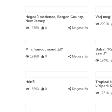
Hegedű medence, Bergen County,
Várj meg!
New Jersey
20018
16759
0
Megosztás
Mi a francot mondtál?
Baba: "Re
szart!"
19168
0
Megosztás
19491
Hétfő
Tropical 
vízipark 
18593
0
Megosztás
17816