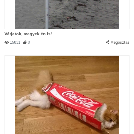
Várjatok, megyek én is!
15831
0
Megosztás