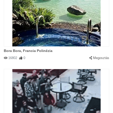
Bora Bora, Francia Polinézia
16802
0
Megosztás