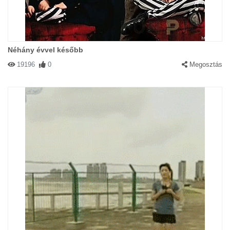
Néhány évvel később
19196
0
Megosztás