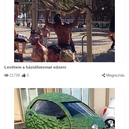
Levittem a háziállatomat edzeni
21739
0
Megosztás