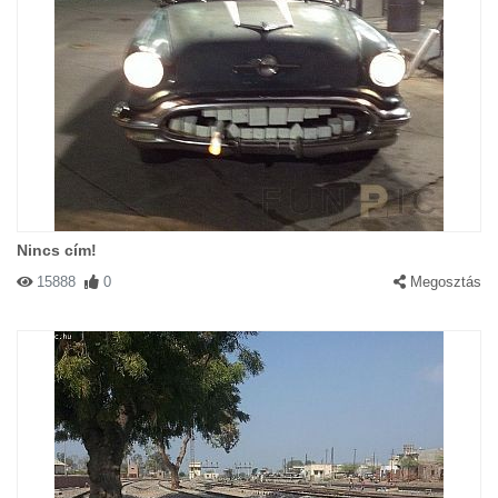
Nincs cím!
15888
0
Megosztás