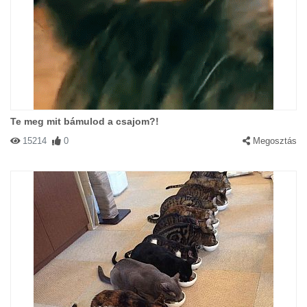
Te meg mit bámulod a csajom?!
15214
0
Megosztás