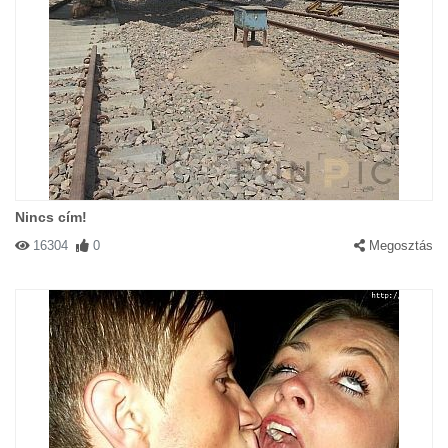
Nincs cím!
16304
0
Megosztás