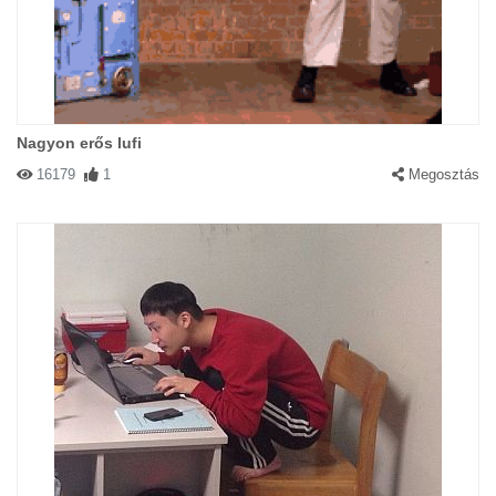
Nagyon erős lufi
16179
1
Megosztás