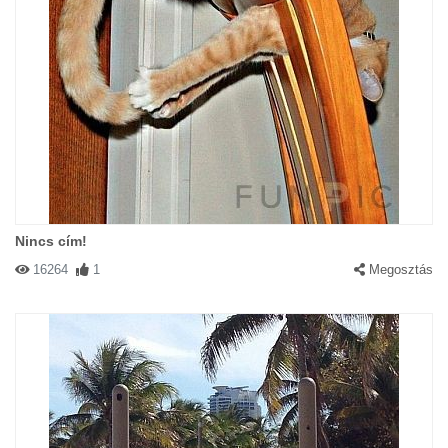
Nincs cím!
16264
1
Megosztás