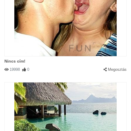
Nincs cím!
19998
0
Megosztás