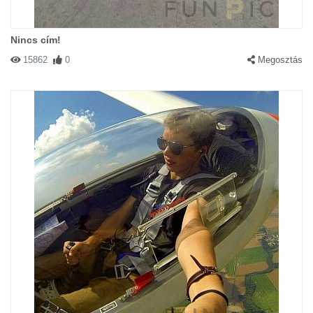
Nincs cím!
15862
0
Megosztás