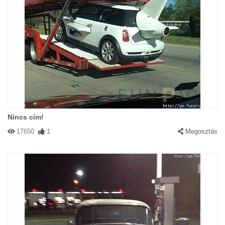
Nincs cím!
17650
1
Megosztás