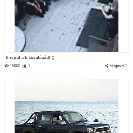
Itt repül a kiscsalááád! ;)
15800
0
Megosztás