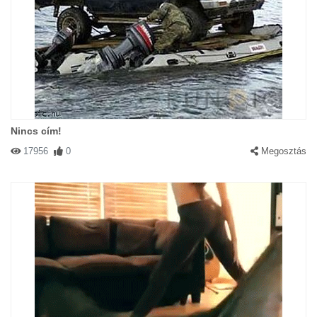
Nincs cím!
17956
0
Megosztás