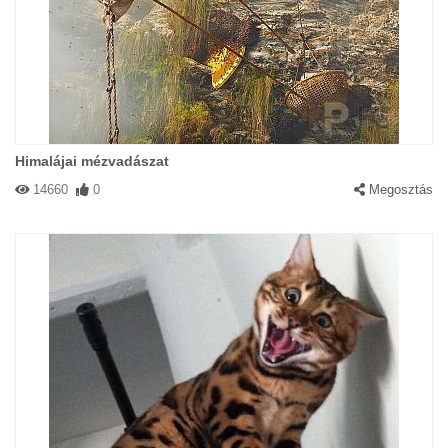
Himalájai mézvadászat
14660
0
Megosztás