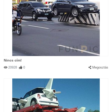
Nincs cím!
20928
0
Megosztás