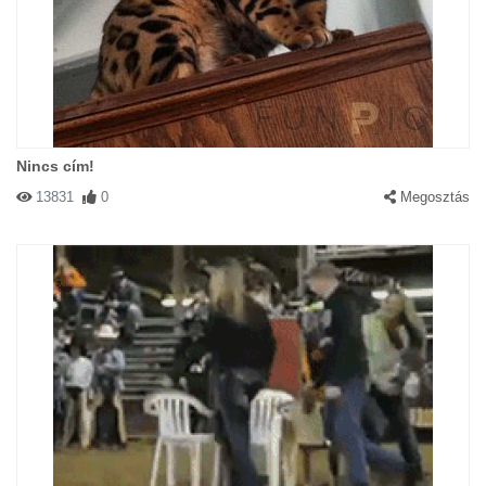
Nincs cím!
13831
0
Megosztás