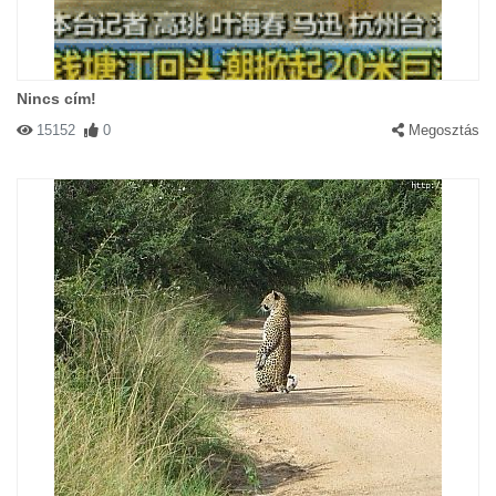
Nincs cím!
15152
0
Megosztás