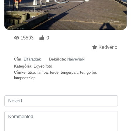
15593
0
Kedvenc
Cím:
Elfáradtak
Beküldte:
NaiveviaN
Kategória:
Egyéb fotó
Címke:
utca
,
lámpa
,
ferde
,
tengerpart
,
tér
,
görbe
,
lámpaoszlop