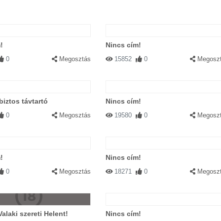
!
Nincs cím!
0
Megosztás
15852
0
Megosz
biztos távtartó
Nincs cím!
0
Megosztás
19580
0
Megosz
!
Nincs cím!
0
Megosztás
18271
0
Megosz
Valaki szereti Helent!
Nincs cím!