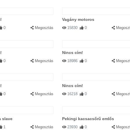
!
Vagány motoros
0
Megosztás
15830
0
Megosz
!
Nincs cím!
0
Megosztás
18986
0
Megosz
!
Nincs cím!
0
Megosztás
16218
0
Megosz
a slave
Pekingi kacsacsőrű emlős
1
Megosztás
23930
0
Megosz