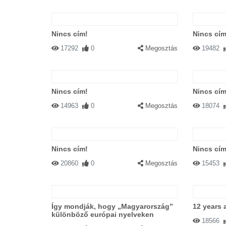
Nincs cím!
Nincs cím
17292
0
Megosztás
19482
Nincs cím!
Nincs cím
14963
0
Megosztás
18074
Nincs cím!
Nincs cím
20860
0
Megosztás
15453
Így mondják, hogy „Magyarország”
12 years 
különböző európai nyelveken
18566