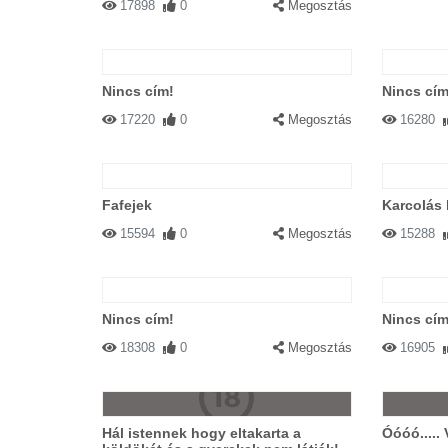
17898
0
Megosztás
Nincs cím!
Nincs cím
17220
0
Megosztás
16280
Fafejek
Karcolás 
15594
0
Megosztás
15288
Nincs cím!
Nincs cím
18308
0
Megosztás
16905
Hál istennek hogy eltakarta a
Óóóó..... 