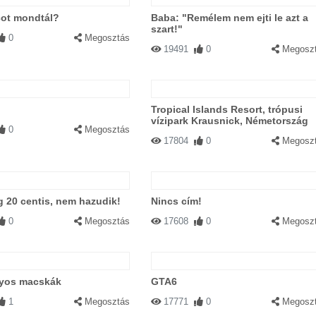
cot mondtál?
Baba: "Remélem nem ejti le azt a
szart!"
0
Megosztás
19491
0
Megosz
Tropical Islands Resort, trópusi
vízipark Krausnick, Németország
0
Megosztás
17804
0
Megosz
g 20 centis, nem hazudik!
Nincs cím!
0
Megosztás
17608
0
Megosz
yos macskák
GTA6
1
Megosztás
17771
0
Megosz