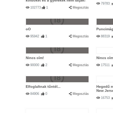
köldökét és a gyerekek nem látják!
79783
102773
1
Megosztás
oO
Puncimág
95942
1
Megosztás
88319
Nincs cím!
Nincs cím
90000
2
Megosztás
17511
Elfoglaltnak tűntél...
Hegedű m
New Jers
84906
0
Megosztás
16753