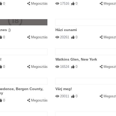
0
Megosztás
17516
0
Megosz
nes ;)
Házi cunami
0
Megosztás
20261
0
Megosz
!
Watkins Glen, New York
0
Megosztás
16524
0
Megosz
edence, Bergen County,
Várj meg!
ey
20011
0
Megosz
0
Megosztás