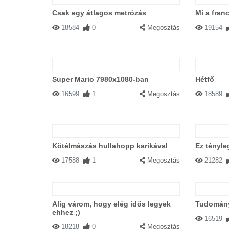
Csak egy átlagos metrózás
Mi a fran
18584
0
Megosztás
19154
Super Mario 7980x1080-ban
Hétfő
16599
1
Megosztás
18589
Kötélmászás hullahopp karikával
Ez tényle
17588
1
Megosztás
21282
Alig várom, hogy elég idős legyek
Tudomán
ehhez ;)
16519
18218
0
Megosztás