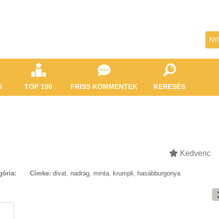
NY
S
TOP 100
FRISS KOMMENTEK
KERESÉS
Kedvenc
gória:
Címke:
divat
,
nadrág
,
minta
,
krumpli
,
hasábburgonya