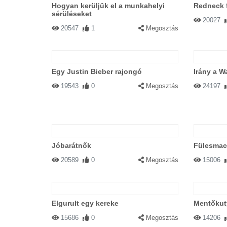
Hogyan kerüljük el a munkahelyi
Redneck f
sérüléseket
20027
20547
1
Megosztás
Egy Justin Bieber rajongó
Irány a Wa
19543
0
Megosztás
24197
Jóbarátnők
Fülesmac
20589
0
Megosztás
15006
Elgurult egy kereke
Mentőkuty
15686
0
Megosztás
14206