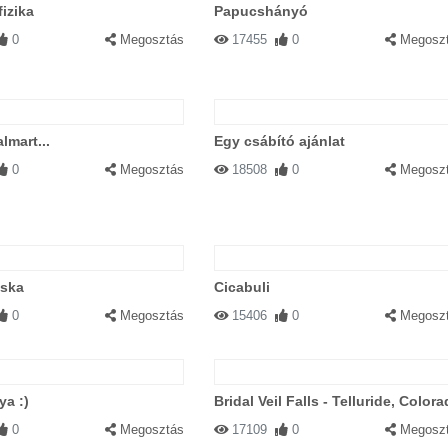
izika
Papucshányó
0
Megosztás
17455
0
Megosz
lmart...
Egy csábító ajánlat
0
Megosztás
18508
0
Megosz
ska
Cicabuli
0
Megosztás
15406
0
Megosz
a :)
Bridal Veil Falls - Telluride, Color
0
Megosztás
17109
0
Megosz