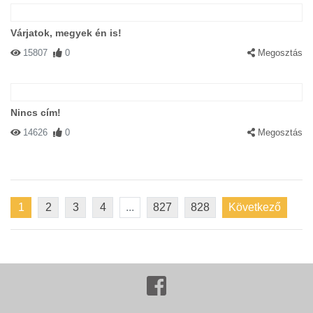
Várjatok, megyek én is!
15807
0
Megosztás
Nincs cím!
14626
0
Megosztás
1
2
3
4
...
827
828
Következő