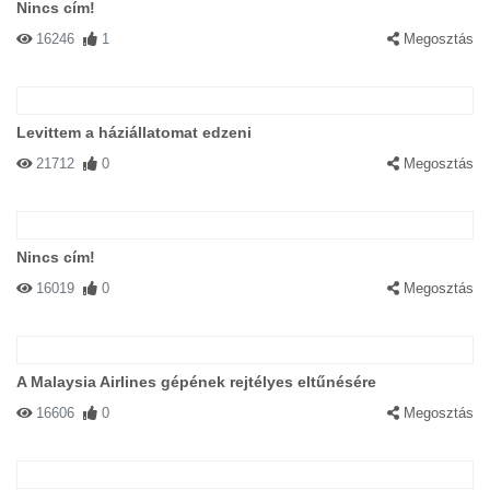
Nincs cím!
16246
1
Megosztás
Levittem a háziállatomat edzeni
21712
0
Megosztás
Nincs cím!
16019
0
Megosztás
A Malaysia Airlines gépének rejtélyes eltűnésére
16606
0
Megosztás