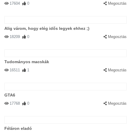
17604
0
Megosztás
Alig várom, hogy elég idős legyek ehhez ;)
18209
0
Megosztás
Tudományos macskák
16511
1
Megosztás
GTA6
17768
0
Megosztás
Féláron eladó