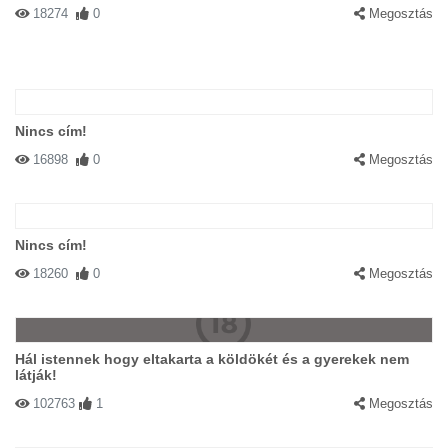
18274
0
Megosztás
Nincs cím!
16898
0
Megosztás
Nincs cím!
18260
0
Megosztás
Hál istennek hogy eltakarta a köldökét és a gyerekek nem
látják!
102763
1
Megosztás