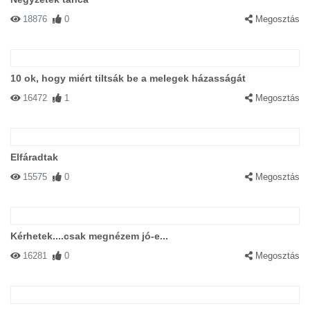
18876
0
Megosztás
10 ok, hogy miért tiltsák be a melegek házasságát
16472
1
Megosztás
Elfáradtak
15575
0
Megosztás
Kérhetek....csak megnézem jó-e...
16281
0
Megosztás