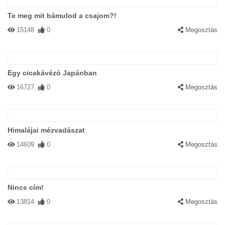
Te meg mit bámulod a csajom?!
15148
0
Megosztás
Egy cicakávézó Japánban
16727
0
Megosztás
Himalájai mézvadászat
14609
0
Megosztás
Nincs cím!
13814
0
Megosztás