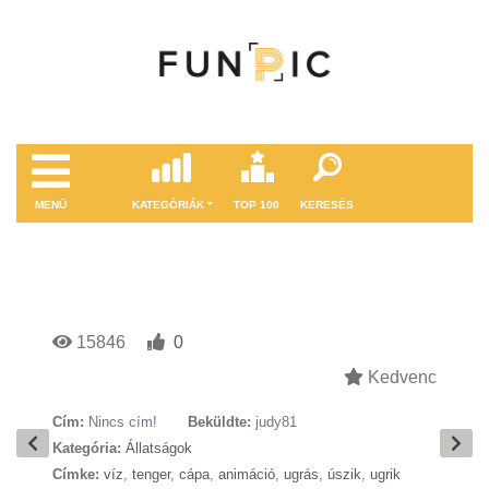
MENÜ
KATEGÓRIÁK
TOP 100
KERESÉS
15846
0
Kedvenc
Cím:
Nincs cím!
Beküldte:
judy81
Kategória:
Állatságok
Címke:
víz
,
tenger
,
cápa
,
animáció
,
ugrás
,
úszik
,
ugrik