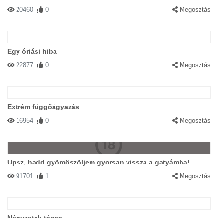
20460
0
Megosztás
Egy óriási hiba
22877
0
Megosztás
Extrém függőágyazás
16954
0
Megosztás
Upsz, hadd gyömöszöljem gyorsan vissza a gatyámba!
91701
1
Megosztás
Négyzetek tánca