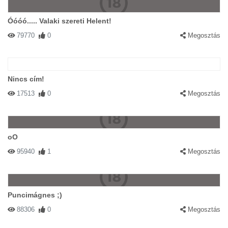
Óóóó..... Valaki szereti Helent!
79770
0
Megosztás
Nincs cím!
17513
0
Megosztás
oO
95940
1
Megosztás
Puncimágnes ;)
88306
0
Megosztás