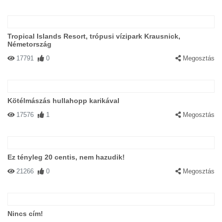
Tropical Islands Resort, trópusi vízipark Krausnick,
Németország
17791
0
Megosztás
Kötélmászás hullahopp karikával
17576
1
Megosztás
Ez tényleg 20 centis, nem hazudik!
21266
0
Megosztás
Nincs cím!