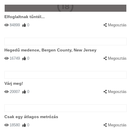
Elfoglaltnak tűntél...
84899
0
Megosztás
Hegedű medence, Bergen County, New Jersey
16749
0
Megosztás
Várj meg!
20007
0
Megosztás
Csak egy átlagos metrózás
18580
0
Megosztás