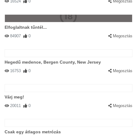
16524
0
Megosztás
Elfoglaltnak tűntél...
84907
0
Megosztás
Hegedű medence, Bergen County, New Jersey
16753
0
Megosztás
Várj meg!
20011
0
Megosztás
Csak egy átlagos metrózás