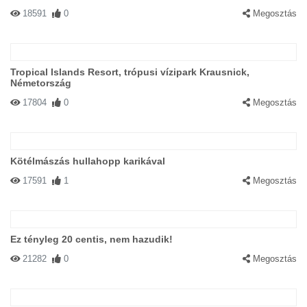
18591
0
Megosztás
Tropical Islands Resort, trópusi vízipark Krausnick,
Németország
17804
0
Megosztás
Kötélmászás hullahopp karikával
17591
1
Megosztás
Ez tényleg 20 centis, nem hazudik!
21282
0
Megosztás