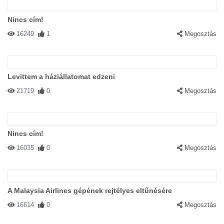
Nincs cím!
16249
1
Megosztás
Levittem a háziállatomat edzeni
21719
0
Megosztás
Nincs cím!
16035
0
Megosztás
A Malaysia Airlines gépének rejtélyes eltűnésére
16614
0
Megosztás