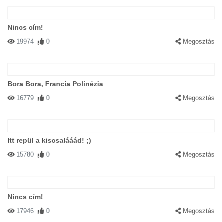
Nincs cím!
19974
0
Megosztás
Bora Bora, Francia Polinézia
16779
0
Megosztás
Itt repül a kiscsalááád! ;)
15780
0
Megosztás
Nincs cím!
17946
0
Megosztás