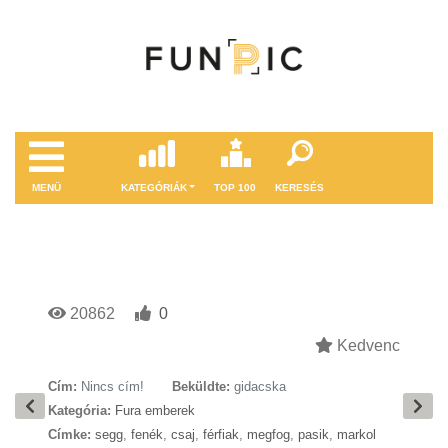
MENÜ
KATEGÓRIÁK
TOP 100
KERESÉS
20862
0
Kedvenc
Cím:
Nincs cím!
Beküldte:
gidacska
Kategória:
Fura emberek
Címke:
segg
,
fenék
,
csaj
,
férfiak
,
megfog
,
pasik
,
markol