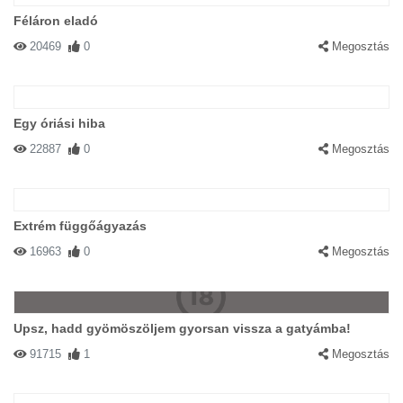
Féláron eladó
20469
0
Megosztás
Egy óriási hiba
22887
0
Megosztás
Extrém függőágyazás
16963
0
Megosztás
Upsz, hadd gyömöszöljem gyorsan vissza a gatyámba!
91715
1
Megosztás