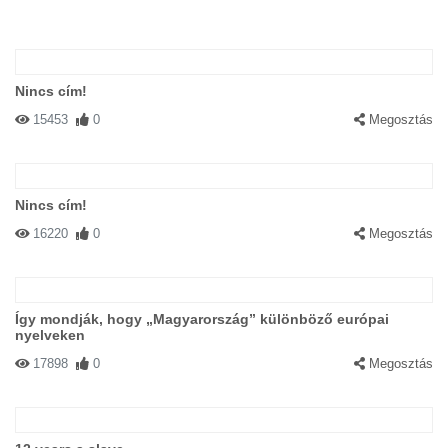
Nincs cím!
15453
0
Megosztás
Nincs cím!
16220
0
Megosztás
Így mondják, hogy „Magyarország” különböző európai
nyelveken
17898
0
Megosztás