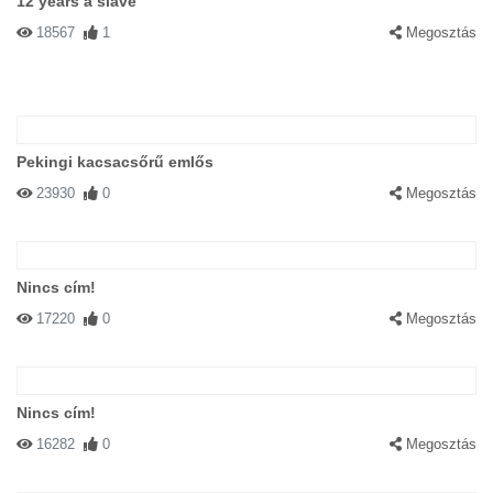
12 years a slave
18567
1
Megosztás
Pekingi kacsacsőrű emlős
23930
0
Megosztás
Nincs cím!
17220
0
Megosztás
Nincs cím!
16282
0
Megosztás