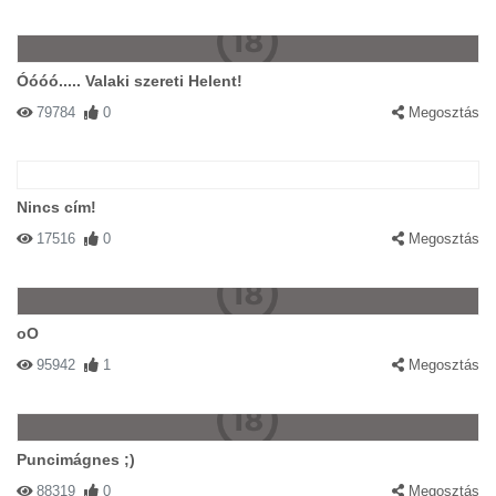
Óóóó..... Valaki szereti Helent!
79784
0
Megosztás
Nincs cím!
17516
0
Megosztás
oO
95942
1
Megosztás
Puncimágnes ;)
88319
0
Megosztás