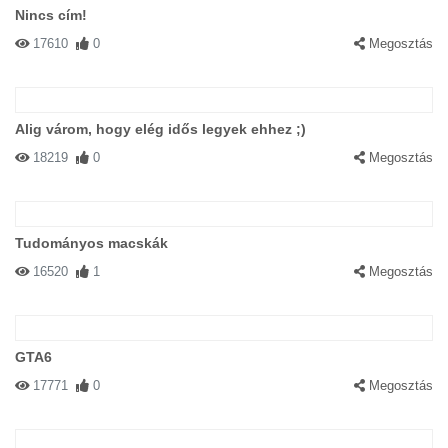
Nincs cím!
17610
0
Megosztás
Alig várom, hogy elég idős legyek ehhez ;)
18219
0
Megosztás
Tudományos macskák
16520
1
Megosztás
GTA6
17771
0
Megosztás