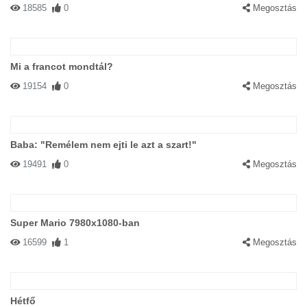
18585
0
Megosztás
Mi a francot mondtál?
19154
0
Megosztás
Baba: "Remélem nem ejti le azt a szart!"
19491
0
Megosztás
Super Mario 7980x1080-ban
16599
1
Megosztás
Hétfő