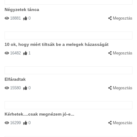
Négyzetek tánca
18881
0
Megosztás
10 ok, hogy miért tiltsák be a melegek házasságát
16482
1
Megosztás
Elfáradtak
15580
0
Megosztás
Kérhetek....csak megnézem jó-e...
16299
0
Megosztás