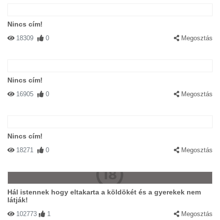
Nincs cím!
18309
0
Megosztás
Nincs cím!
16905
0
Megosztás
Nincs cím!
18271
0
Megosztás
Hál istennek hogy eltakarta a köldökét és a gyerekek nem
látják!
102773
1
Megosztás