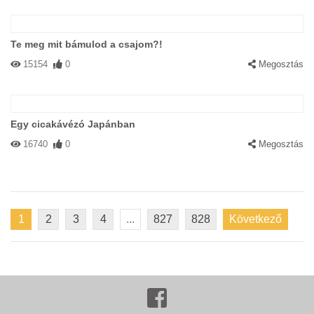
Te meg mit bámulod a csajom?!
15154
0
Megosztás
Egy cicakávézó Japánban
16740
0
Megosztás
1
2
3
4
...
827
828
Következő