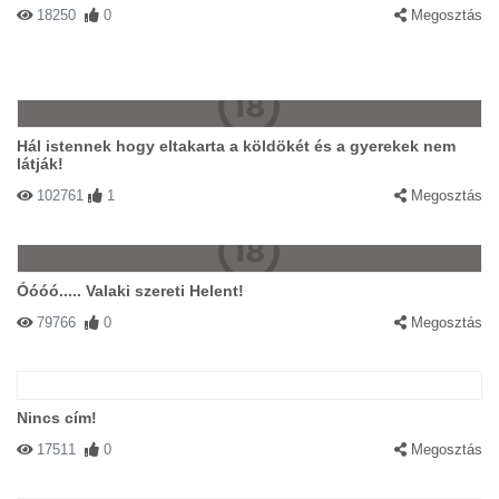
18250
0
Megosztás
Hál istennek hogy eltakarta a köldökét és a gyerekek nem
látják!
102761
1
Megosztás
Óóóó..... Valaki szereti Helent!
79766
0
Megosztás
Nincs cím!
17511
0
Megosztás