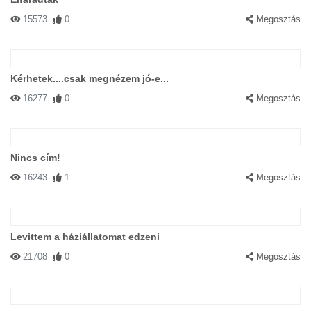
15573
0
Megosztás
Kérhetek....csak megnézem jó-e...
16277
0
Megosztás
Nincs cím!
16243
1
Megosztás
Levittem a háziállatomat edzeni
21708
0
Megosztás