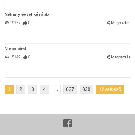
Néhány évvel később
19157
0
Megosztás
Nincs cím!
15149
0
Megosztás
1
2
3
4
...
827
828
Következő