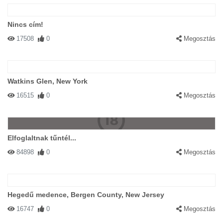
Nincs cím!
17508
0
Megosztás
Watkins Glen, New York
16515
0
Megosztás
Elfoglaltnak tűntél...
84898
0
Megosztás
Hegedű medence, Bergen County, New Jersey
16747
0
Megosztás