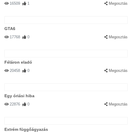
16509
1
Megosztás
GTA6
17768
0
Megosztás
Féláron eladó
20458
0
Megosztás
Egy óriási hiba
22876
0
Megosztás
Extrém függőágyazás