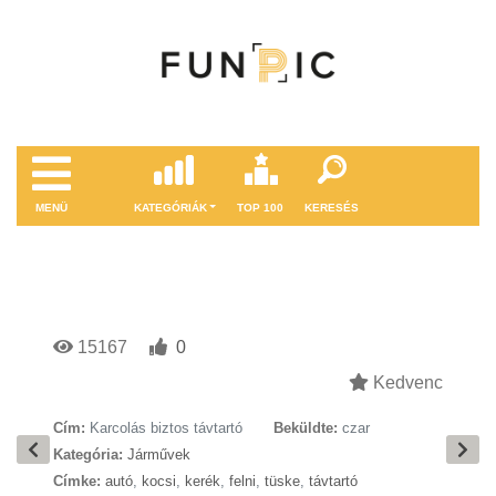
MENÜ
KATEGÓRIÁK
TOP 100
KERESÉS
15167
0
Kedvenc
Cím:
Karcolás biztos távtartó
Beküldte:
czar
Kategória:
Járművek
Címke:
autó
,
kocsi
,
kerék
,
felni
,
tüske
,
távtartó