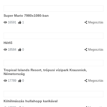
Super Mario 7980x1080-ban
16591
1
Megosztás
Hétfő
18584
0
Megosztás
Tropical Islands Resort, trópusi vízipark Krausnick,
Németország
17789
0
Megosztás
Kötélmászás hullahopp karikával