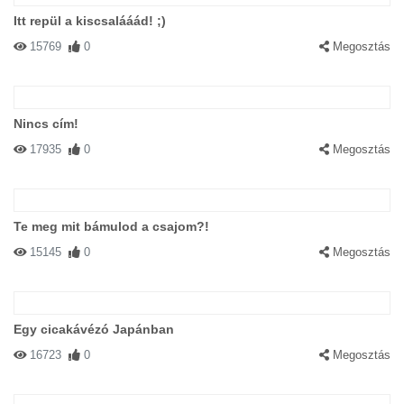
Itt repül a kiscsalááád! ;)
15769
0
Megosztás
Nincs cím!
17935
0
Megosztás
Te meg mit bámulod a csajom?!
15145
0
Megosztás
Egy cicakávézó Japánban
16723
0
Megosztás