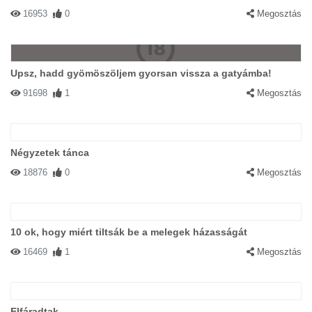
16953
0
Megosztás
Upsz, hadd gyömöszöljem gyorsan vissza a gatyámba!
91698
1
Megosztás
Négyzetek tánca
18876
0
Megosztás
10 ok, hogy miért tiltsák be a melegek házasságát
16469
1
Megosztás
Elfáradtak