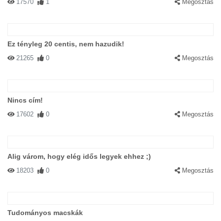
17570
1
Megosztás
Ez tényleg 20 centis, nem hazudik!
21265
0
Megosztás
Nincs cím!
17602
0
Megosztás
Alig várom, hogy elég idős legyek ehhez ;)
18203
0
Megosztás
Tudományos macskák