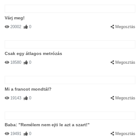
Várj meg!
20002
0
Megosztás
Csak egy átlagos metrózás
18580
0
Megosztás
Mi a francot mondtál?
19143
0
Megosztás
Baba: "Remélem nem ejti le azt a szart!"
19491
0
Megosztás