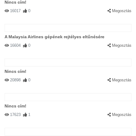
Nincs cím!
16017
0
Megosztás
A Malaysia Airlines gépének rejtélyes eltűnésére
16604
0
Megosztás
Nincs cím!
20898
0
Megosztás
Nincs cím!
17623
1
Megosztás