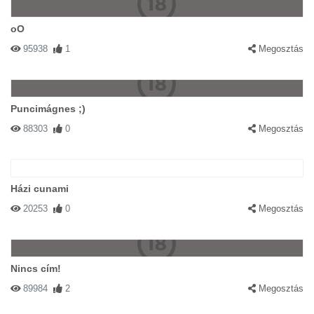
oO
95938
1
Megosztás
Puncimágnes ;)
88303
0
Megosztás
Házi cunami
20253
0
Megosztás
Nincs cím!
89984
2
Megosztás