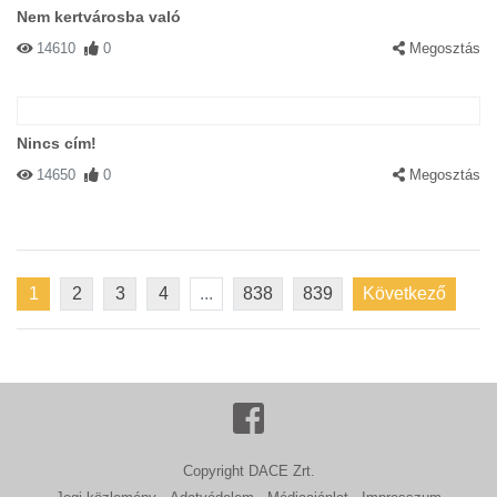
Nem kertvárosba való
14610
0
Megosztás
Nincs cím!
14650
0
Megosztás
1
2
3
4
...
838
839
Következő
Copyright DACE Zrt.