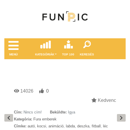
MENÜ
KATEGÓRIÁK
TOP 100
KERESÉS
14026
0
Kedvenc
Cím:
Nincs cím!
Beküldte:
Igya
Kategória:
Fura emberek
Címke:
autó
,
kocsi
,
animáció
,
labda
,
deszka
,
fitball
,
léc