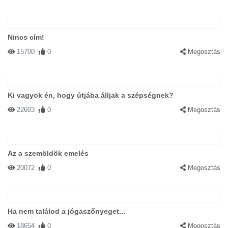
Nincs cím!
15700
0
Megosztás
Ki vagyok én, hogy útjába álljak a szépségnek?
22603
0
Megosztás
Az a szemöldök emelés
20072
0
Megosztás
Ha nem találod a jógaszőnyeget...
18654
0
Megosztás