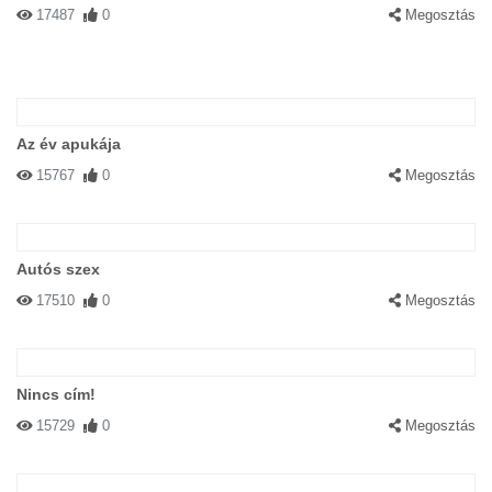
17487
0
Megosztás
Az év apukája
15767
0
Megosztás
Autós szex
17510
0
Megosztás
Nincs cím!
15729
0
Megosztás