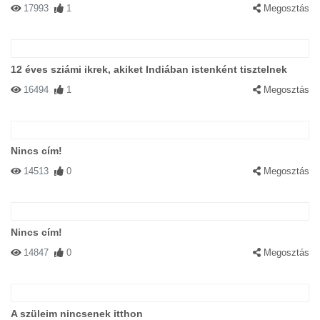
17993
1
Megosztás
12 éves sziámi ikrek, akiket Indiában istenként tisztelnek
16494
1
Megosztás
Nincs cím!
14513
0
Megosztás
Nincs cím!
14847
0
Megosztás
A szüleim nincsenek itthon