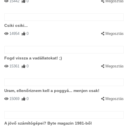
15442
0
Megosztás
Csiki csiki...
14954
0
Megosztás
Fogd vissza a vadállatokat! ;)
15361
0
Megosztás
Uram, ellenőriznem kell a poggyá... menjen csak!
15069
0
Megosztás
A jövő számítógépei? Byte magazin 1981-ből