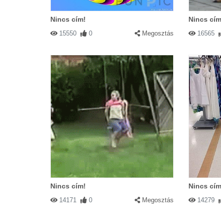
Nincs cím!
Nincs cím
15550
0
Megosztás
16565
Nincs cím!
Nincs cím
14171
0
Megosztás
14279