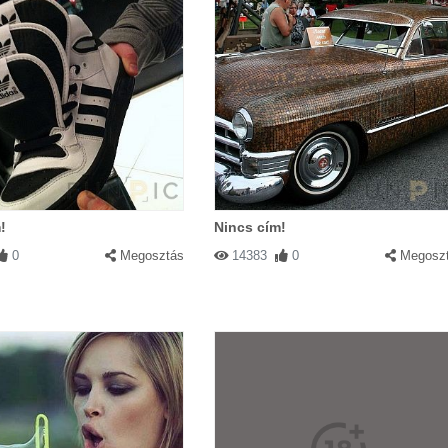
!
Nincs cím!
0
Megosztás
14383
0
Megosz