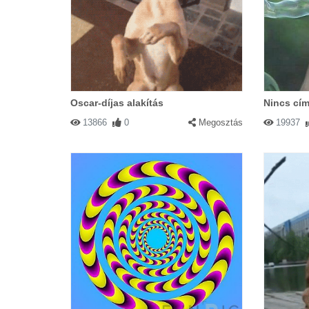
Oscar-díjas alakítás
Nincs cím
13866
0
Megosztás
19937