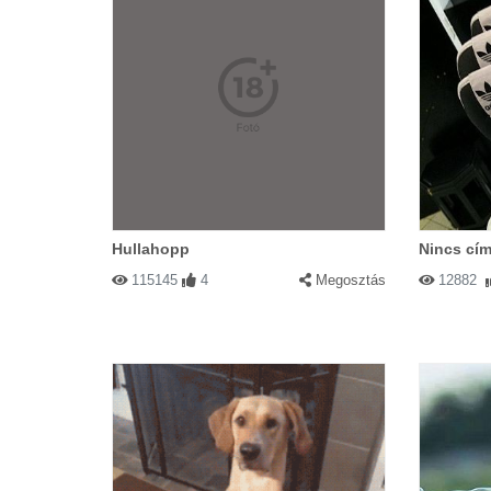
Hullahopp
Nincs cím
115145
4
Megosztás
12882