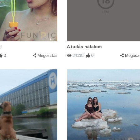
!
A tudás hatalom
0
Megosztás
34118
0
Megosz