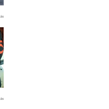
tás
tás