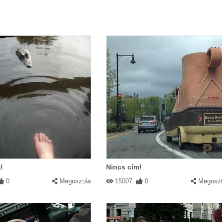
!
Nincs cím!
0
Megosztás
15007
0
Megosz