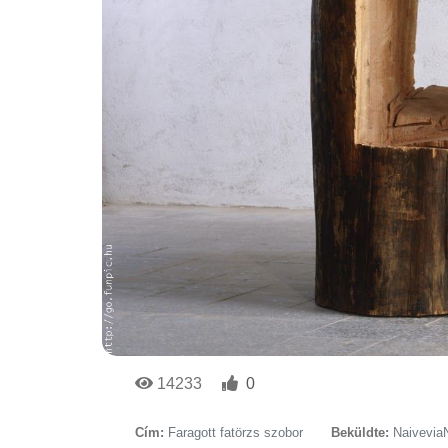
14233
0
Cím:
Faragott fatörzs szobor
Beküldte:
Naivevia