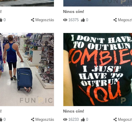
!
Nincs cím!
0
Megosztás
16375
0
Megosz
!
Nincs cím!
0
Megosztás
16233
0
Megosz