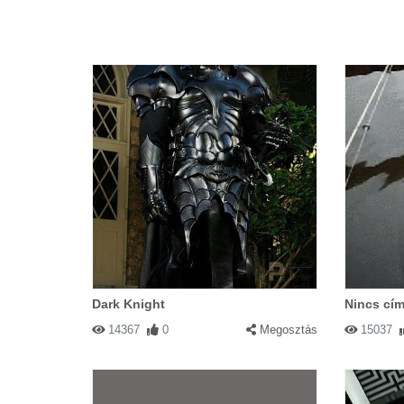
Dark Knight
Nincs cím
14367
0
Megosztás
15037