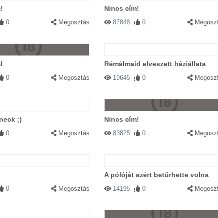
!
Nincs cím!
0
Megosztás
87848
0
Megosz
!
Rémálmaid elveszett háziállata
0
Megosztás
19645
0
Megosz
neck ;)
Nincs cím!
0
Megosztás
83825
0
Megosz
A pólóját azért betűrhette volna
0
Megosztás
14195
0
Megosz