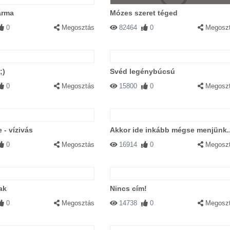
arma
Mózes szeret téged
0
Megosztás
82464
0
Megosz
;)
Svéd legénybúcsú
0
Megosztás
15800
0
Megosz
 - vízivás
Akkor ide inkább mégse menjünk..
0
Megosztás
16914
0
Megosz
ak
Nincs cím!
0
Megosztás
14738
0
Megosz