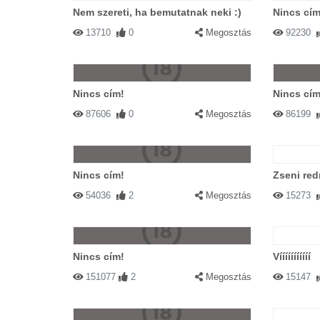
Nem szereti, ha bemutatnak neki :)
Nincs cím
13710
0
Megosztás
92230
Nincs cím!
Nincs cím
87606
0
Megosztás
86199
Nincs cím!
Zseni red
54036
2
Megosztás
15273
Nincs cím!
Vííííííííííí
151077
2
Megosztás
15147