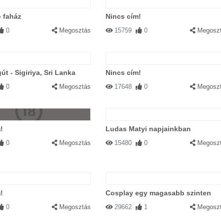
 faház
Nincs cím!
0
Megosztás
15759
0
Megosz
út - Sigiriya, Sri Lanka
Nincs cím!
0
Megosztás
17648
0
Megosz
!
Ludas Matyi napjainkban
0
Megosztás
15480
0
Megosz
!
Cosplay egy magasabb szinten
0
Megosztás
29662
1
Megosz