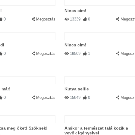
!
Nincs cím!
0
Megosztás
13339
0
Megosz
zdi
Nincs cím!
0
Megosztás
19509
1
Megosz
 már!
Kutya selfie
0
Megosztás
15849
0
Megosz
lítsa meg őket! Szöknek!
Amikor a természet találkozik a
vevők igényeivel