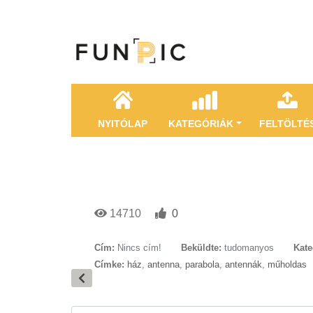
NYITÓLAP
KATEGÓRIÁK
FELTÖLTÉ
14710
0
Cím:
Nincs cím!
Beküldte:
tudomanyos
Kate
Címke:
ház
,
antenna
,
parabola
,
antennák
,
műholdas