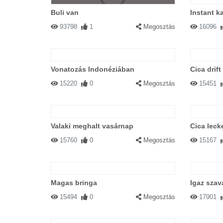
Buli van
Instant k
93798
1
Megosztás
16096
Vonatozás Indonéziában
Cica drift 
15220
0
Megosztás
15451
Valaki meghalt vasárnap
Cica lecke
15760
0
Megosztás
15167
Magas bringa
Igaz szav
15494
0
Megosztás
17901