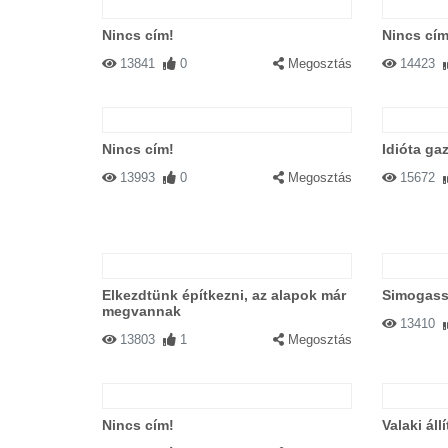
Nincs cím!
Nincs cím
13841
0
Megosztás
14423
Nincs cím!
Idióta ga
13993
0
Megosztás
15672
Elkezdtünk építkezni, az alapok már
Simogass
megvannak
13410
13803
1
Megosztás
Nincs cím!
Valaki ál