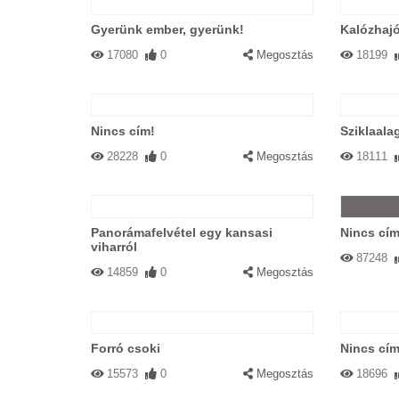
Gyerünk ember, gyerünk!
Kalózhajó
17080
0
Megosztás
18199
Nincs cím!
Sziklaalag
28228
0
Megosztás
18111
Panorámafelvétel egy kansasi
Nincs cím
viharról
87248
14859
0
Megosztás
Forró csoki
Nincs cím
15573
0
Megosztás
18696