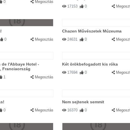
0
Megosztás
17153
0
Megosz
!
Chazen Művészetek Múzeuma
0
Megosztás
24631
0
Megosz
 de l'Abbaye Hotel -
Két örökbefogadott kis róka
, Franciaország
17694
0
Megosz
1
Megosztás
ás!
Nem sejtenek semmit
0
Megosztás
16370
0
Megosz