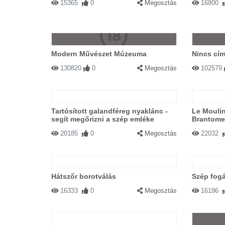
15365
0
Megosztás
16800
Modern Művészet Múzeuma
Nincs cím
130820
0
Megosztás
102579
Tartósított galandféreg nyaklánc -
Le Moulin
segít megőrizni a szép emléke
Brantome
20185
0
Megosztás
22032
Hátszőr borotválás
Szép fog
16333
0
Megosztás
16196