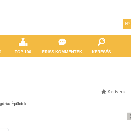
NY
S
TOP 100
FRISS KOMMENTEK
KERESÉS
Kedvenc
gória:
Épületek