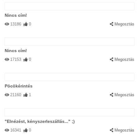
Nincs cím!
13186
0
Megosztás
Nincs cím!
17153
0
Megosztás
Pöcökérintés
21160
1
Megosztás
"Elnézést, kényszerleszállás..." ;)
16341
0
Megosztás