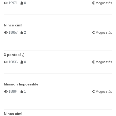
19971
0
Megosztás
Nincs cím!
19957
2
Megosztás
3 pontos! ;)
16836
0
Megosztás
Mission Impossible
18864
1
Megosztás
Nincs cím!