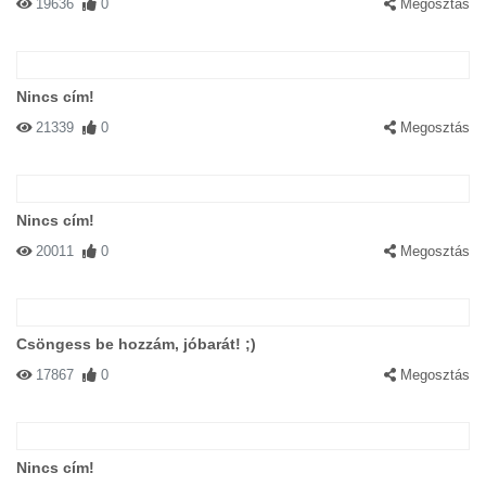
19636
0
Megosztás
Nincs cím!
21339
0
Megosztás
Nincs cím!
20011
0
Megosztás
Csöngess be hozzám, jóbarát! ;)
17867
0
Megosztás
Nincs cím!