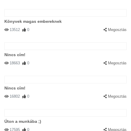
Könyvek magas embereknek
13512
0
Megosztás
Nincs cím!
18663
0
Megosztás
Nincs cím!
16802
0
Megosztás
Úton a munkába ;)
17595
0
Megosztás