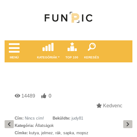
MENÜ
KATEGÓRIÁK
TOP 100
KERESÉS
14489
0
Kedvenc
Cím:
Nincs cím!
Beküldte:
judy81
Kategória:
Állatságok
Címke:
kutya
,
jelmez
,
rák
,
sapka
,
mopsz