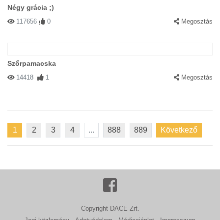
Négy grácia ;)
117656
0
Megosztás
Szőrpamacska
14418
1
Megosztás
1
2
3
4
...
888
889
Következő
Copyright DACE Zrt.