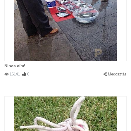
Nincs cím!
16141
0
Megosztás