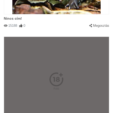
Nincs cím!
15188
0
Megosztás