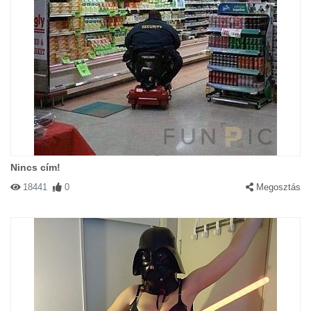
Nincs cím!
18441
0
Megosztás