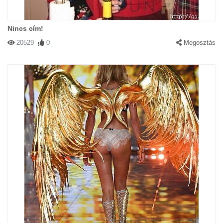
Nincs cím!
20529
0
Megosztás