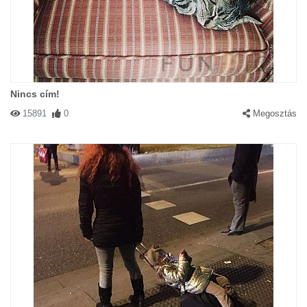
Nincs cím!
15891
0
Megosztás