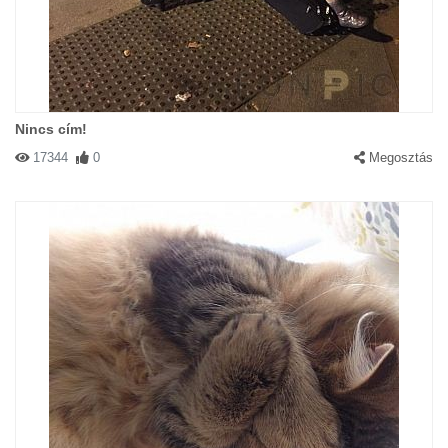
Nincs cím!
17344
0
Megosztás