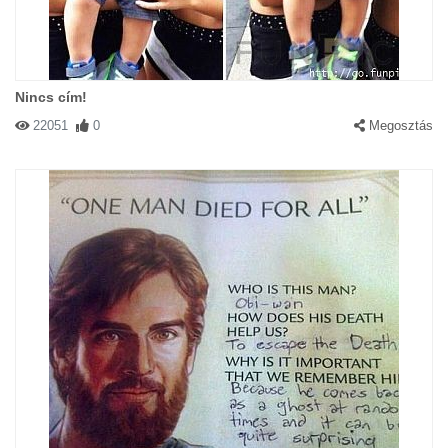
Nincs cím!
22051
0
Megosztás