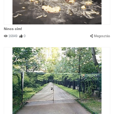
Nincs cím!
16849
0
Megosztás