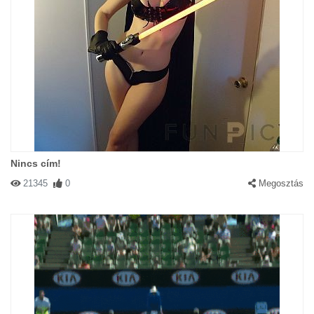
Nincs cím!
21345
0
Megosztás