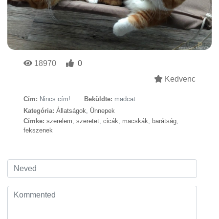
18970
0
Kedvenc
Cím:
Nincs cím!
Beküldte:
madcat
Kategória:
Állatságok
,
Ünnepek
Címke:
szerelem
,
szeretet
,
cicák
,
macskák
,
barátság
,
fekszenek