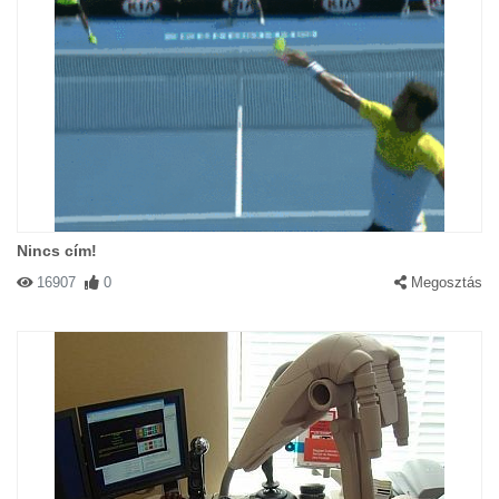
Nincs cím!
16907
0
Megosztás