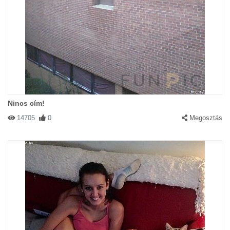
Nincs cím!
14705
0
Megosztás