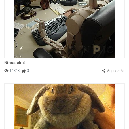
Nincs cím!
14643
0
Megosztás