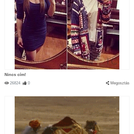
Nincs cím!
26824
0
Megosztás