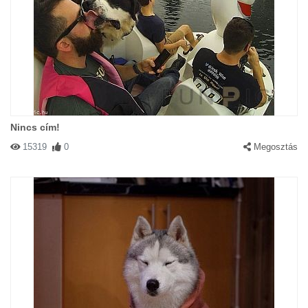
Nincs cím!
15319
0
Megosztás