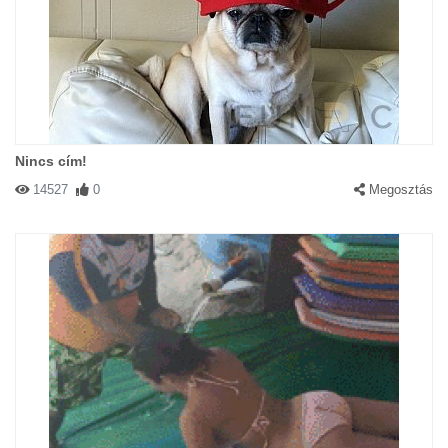
Nincs cím!
14527
0
Megosztás