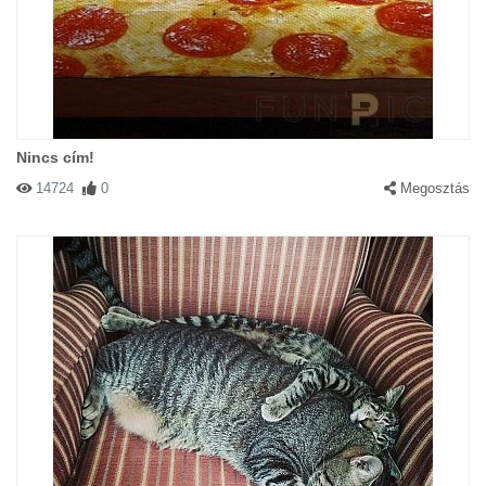
Nincs cím!
14724
0
Megosztás