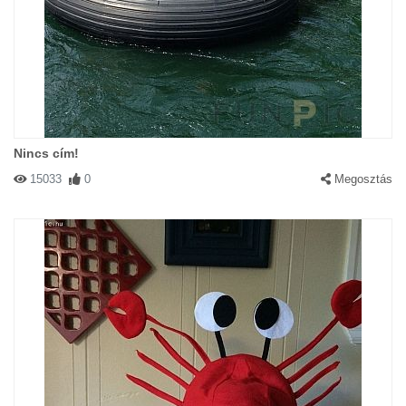
Nincs cím!
15033
0
Megosztás