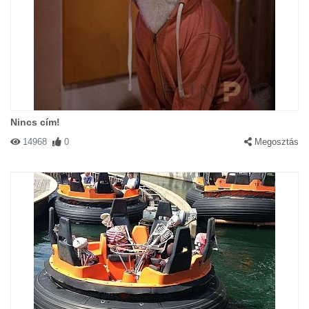
Nincs cím!
14968
0
Megosztás