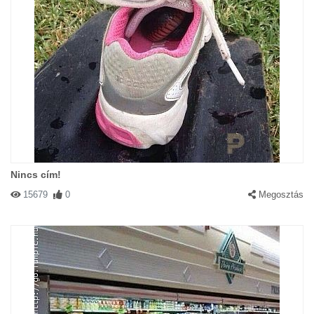
Nincs cím!
15679
0
Megosztás