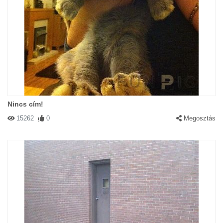
Nincs cím!
15262
0
Megosztás