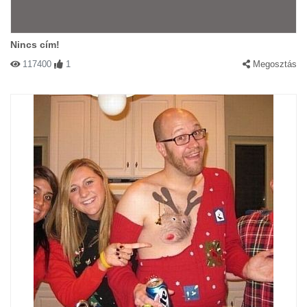
Nincs cím!
117400
1
Megosztás