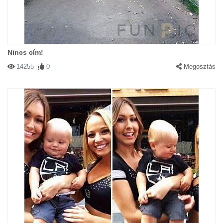
Nincs cím!
14255
0
Megosztás