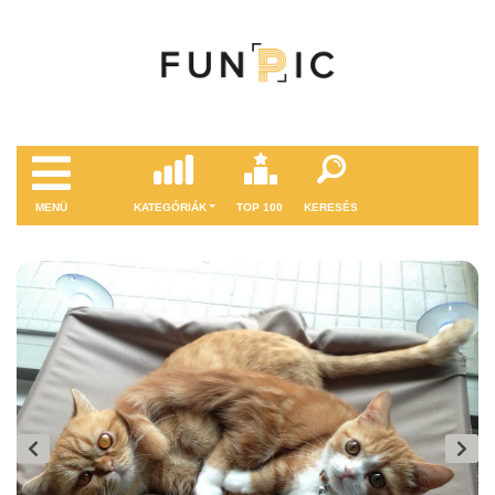
MENÜ
KATEGÓRIÁK
TOP 100
KERESÉS