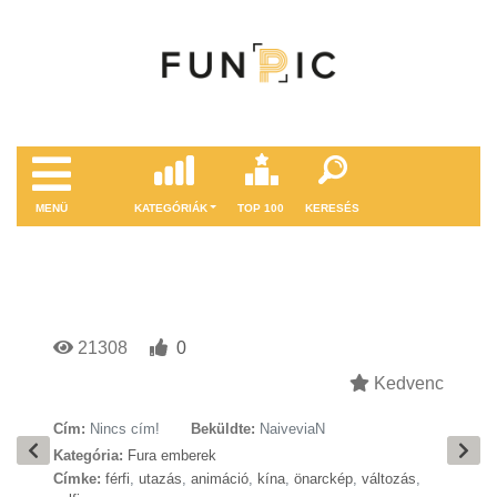
MENÜ
KATEGÓRIÁK
TOP 100
KERESÉS
21308
0
Kedvenc
Cím:
Nincs cím!
Beküldte:
NaiveviaN
Kategória:
Fura emberek
Címke:
férfi
,
utazás
,
animáció
,
kína
,
önarckép
,
változás
,