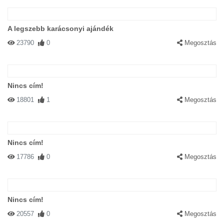
A legszebb karácsonyi ajándék
23790
0
Megosztás
Nincs cím!
18801
1
Megosztás
Nincs cím!
17786
0
Megosztás
Nincs cím!
20557
0
Megosztás