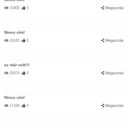
15900
0
Megosztás
Nincs cím!
16183
0
Megosztás
ez már volt!!!
20974
0
Megosztás
Nincs cím!
17168
0
Megosztás