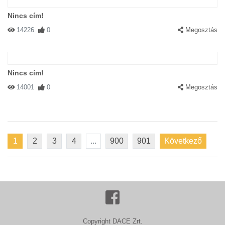
Nincs cím!
14226
0
Megosztás
Nincs cím!
14001
0
Megosztás
1
2
3
4
...
900
901
Következő
Copyright DACE Zrt.