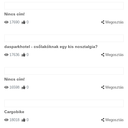
Nincs cím!
17690
0
Megosztás
dasparkhotel - csőlakóknak egy kis nosztalgia?
17636
0
Megosztás
Nincs cím!
16598
0
Megosztás
Cargobike
18018
0
Megosztás