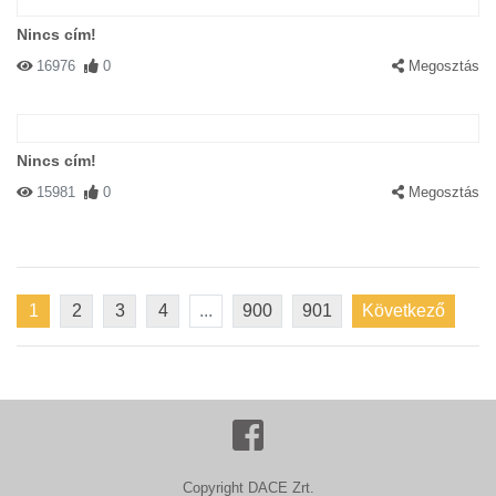
Nincs cím!
16976
0
Megosztás
Nincs cím!
15981
0
Megosztás
1
2
3
4
...
900
901
Következő
Copyright DACE Zrt.