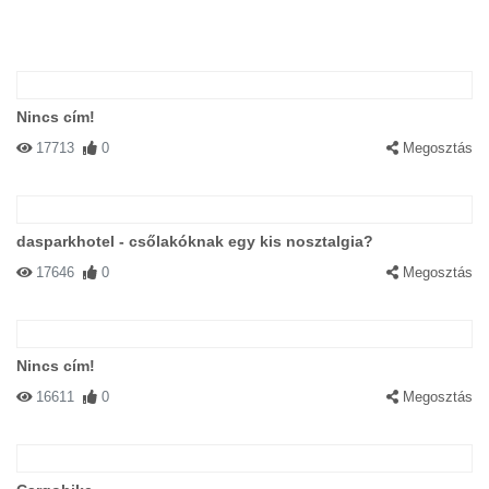
Nincs cím!
17713
0
Megosztás
dasparkhotel - csőlakóknak egy kis nosztalgia?
17646
0
Megosztás
Nincs cím!
16611
0
Megosztás