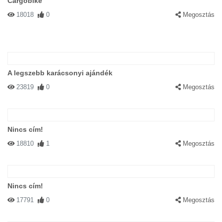
Cargobike
18018
0
Megosztás
A legszebb karácsonyi ajándék
23819
0
Megosztás
Nincs cím!
18810
1
Megosztás
Nincs cím!
17791
0
Megosztás