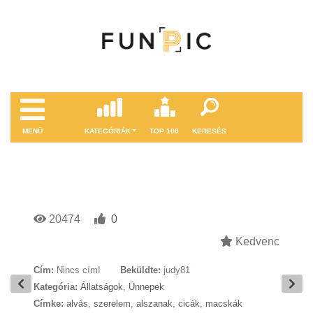
MENÜ
KATEGÓRIÁK
TOP 100
KERESÉS
20474
0
Kedvenc
Cím:
Nincs cím!
Beküldte:
judy81
Kategória:
Állatságok
,
Ünnepek
Címke:
alvás
,
szerelem
,
alszanak
,
cicák
,
macskák