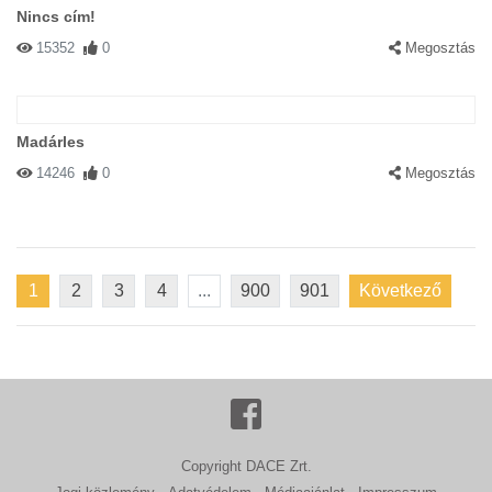
Nincs cím!
15352
0
Megosztás
Madárles
14246
0
Megosztás
1
2
3
4
...
900
901
Következő
Copyright DACE Zrt.