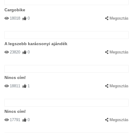
Cargobike
18018
0
Megosztás
A legszebb karácsonyi ajándék
23820
0
Megosztás
Nincs cím!
18811
1
Megosztás
Nincs cím!
17791
0
Megosztás