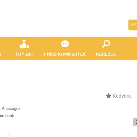
NY
S
TOP 100
FRISS KOMMENTEK
KERESÉS
Kedvenc
:
Állatságok
árducok