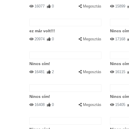
16077
0
Megosztás
15899
ez már volt!!!
Nincs cím
20974
0
Megosztás
17168
Nincs cím!
Nincs cím
16481
2
Megosztás
16115
Nincs cím!
Nincs cím
16408
0
Megosztás
15405