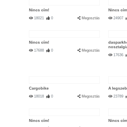
Nincs cím!
Nincs cím
18021
0
Megosztás
24907
Nincs cím!
dasparkho
nosztalgi
17688
0
Megosztás
17636
Cargobike
A legszeb
18018
0
Megosztás
23789
Nincs cím!
Nincs cím