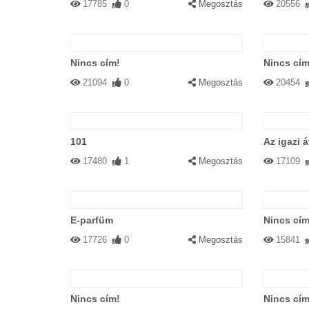
17785
0
Megosztás
20556
Nincs cím!
Nincs cím
21094
0
Megosztás
20454
101
Az igazi 
17480
1
Megosztás
17109
E-parfüm
Nincs cím
17726
0
Megosztás
15841
Nincs cím!
Nincs cím