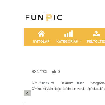
NYITÓLAP
KATEGÓRIÁK
FELTÖLTÉ
17703
0
Cím:
Nincs cím!
Beküldte:
Trillian
Kategória
Címke:
kölykök
,
fejjel
,
lefelé
,
beszorul
,
hópárduc
,
hóp