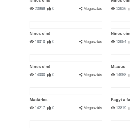
Nincs cím!
Nincs cím
20969
0
Megosztás
13936
Nincs cím!
Nincs cím
16010
0
Megosztás
13954
Nincs cím!
Miauuu
14000
0
Megosztás
14958
Madárles
Fagyi a f
14217
0
Megosztás
13819