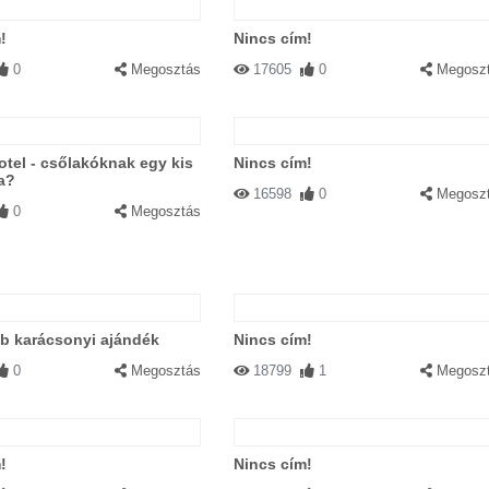
!
Nincs cím!
0
Megosztás
17605
0
Megosz
tel - csőlakóknak egy kis
Nincs cím!
a?
16598
0
Megosz
0
Megosztás
b karácsonyi ajándék
Nincs cím!
0
Megosztás
18799
1
Megosz
!
Nincs cím!