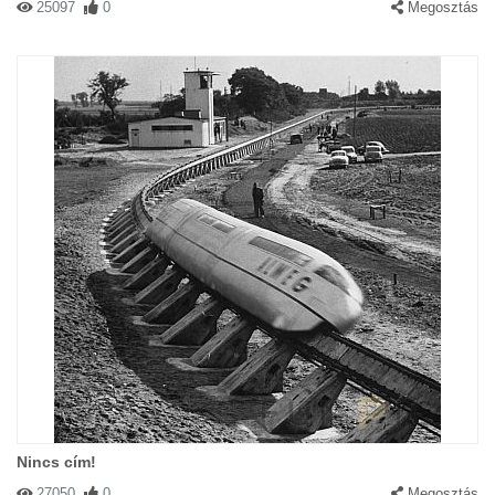
25097
0
Megosztás
Nincs cím!
27050
0
Megosztás