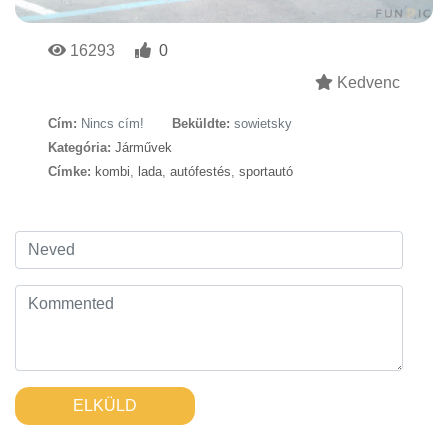
16293
0
Kedvenc
Cím:
Nincs cím!
Beküldte:
sowietsky
Kategória:
Járművek
Címke:
kombi
,
lada
,
autófestés
,
sportautó
ELKÜLD