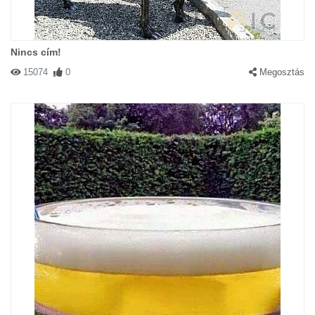
Nincs cím!
15074
0
Megosztás