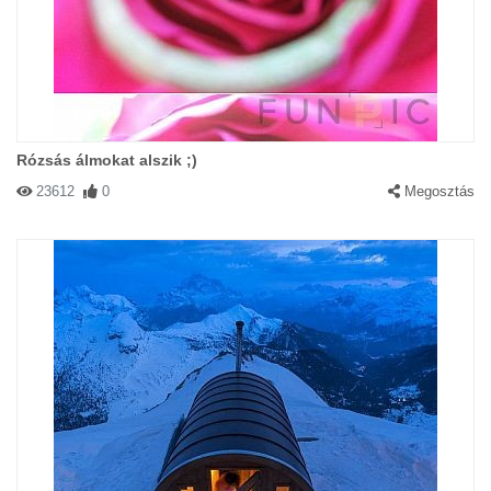
Rózsás álmokat alszik ;)
23612
0
Megosztás