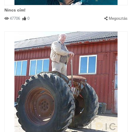
Nincs cím!
47706
0
Megosztás