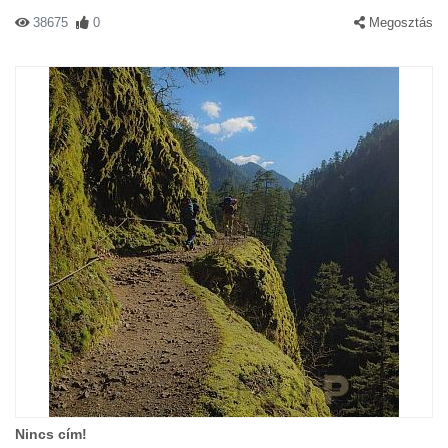
38675
0
Megosztás
Nincs cím!