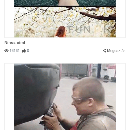
Nincs cím!
16161
0
Megosztás