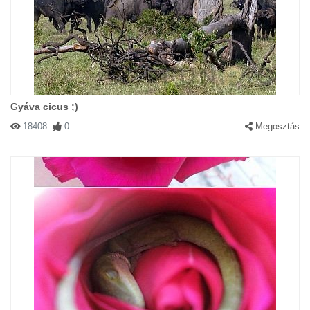
Gyáva cicus ;)
18408
0
Megosztás