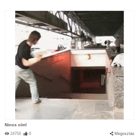
Nincs cím!
24755
0
Megosztás