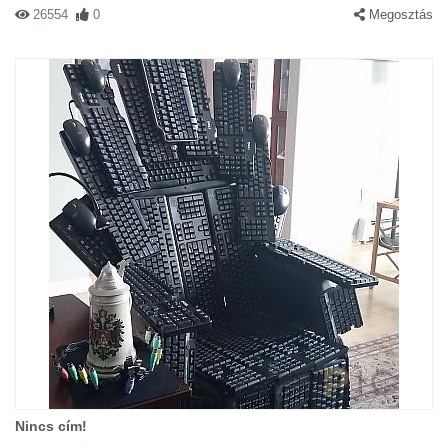
26554
0
Megosztás
Nincs cím!