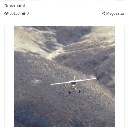
Nincs cím!
36153
0
Megosztás