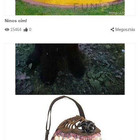
Nincs cím!
15464
0
Megosztás