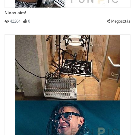
Nincs cím!
42284
0
Megosztás