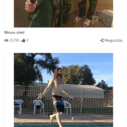
Nincs cím!
15795
0
Megosztás