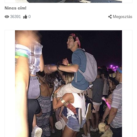
Nincs cím!
36391
0
Megosztás