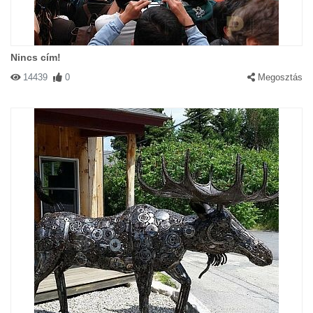
Nincs cím!
14439
0
Megosztás