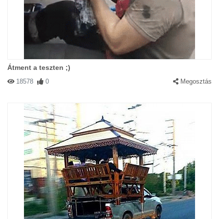
Átment a teszten ;)
18578
0
Megosztás