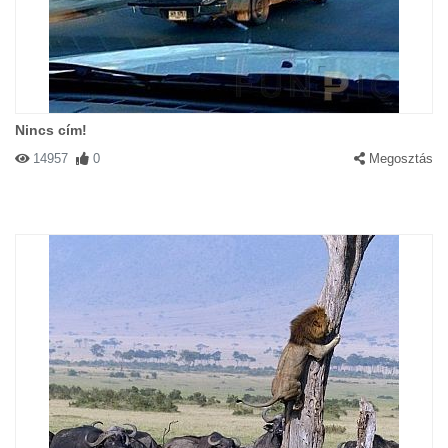
Nincs cím!
14957
0
Megosztás