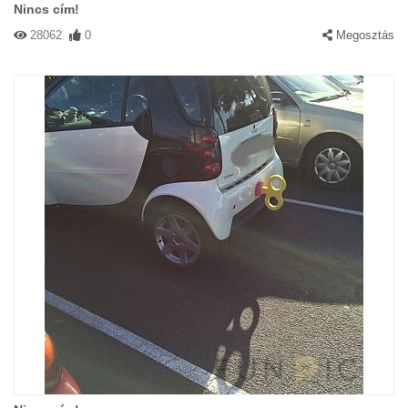
Nincs cím!
28062
0
Megosztás