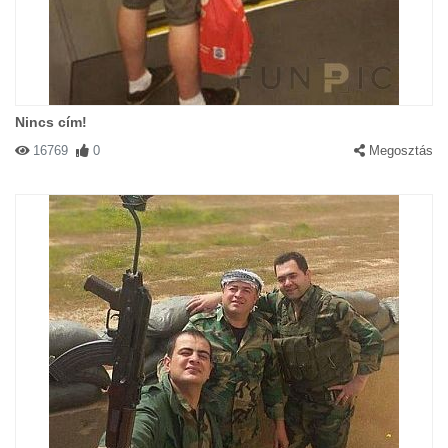
Nincs cím!
16769
0
Megosztás