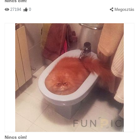
Nincs cím!
27194
0
Megosztás
Nincs cím!