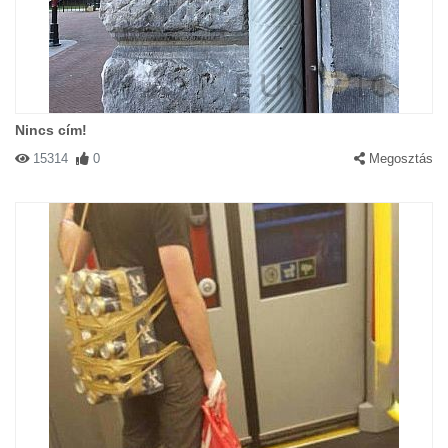
Nincs cím!
15314
0
Megosztás