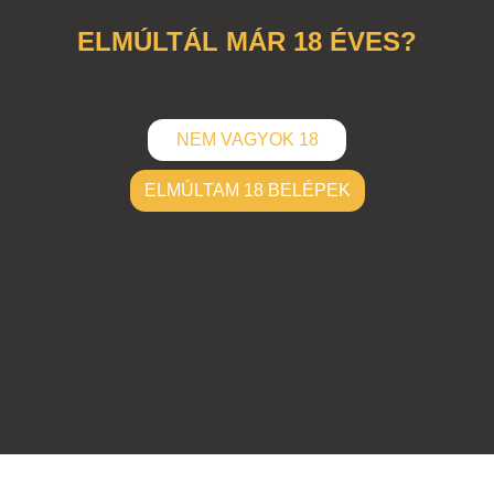
női
,
csajok
,
fiatal
ELMÚLTÁL MÁR 18 ÉVES?
NEM VAGYOK 18
ELMÚLTAM 18 BELÉPEK
ELKÜLD
Hozzászólások (
1
)