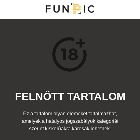
MENÜ
KATEGÓRIÁK
TOP 100
KERESÉS
FELNŐTT TARTALOM
140071
5
Kedvenc
Ez a tartalom olyan elemeket tartalmazhat,
Cím:
amelyek a hatályos jogszabályok kategóriái
Nincs cím!
Beküldte:
fromhell
Kategória:
szerint kiskorúakra károsak lehetnek.
Felnőtt
Címke:
férfi
,
ruha
,
öreg
,
meztelen
,
lányok
,
idős
,
bácsi
,