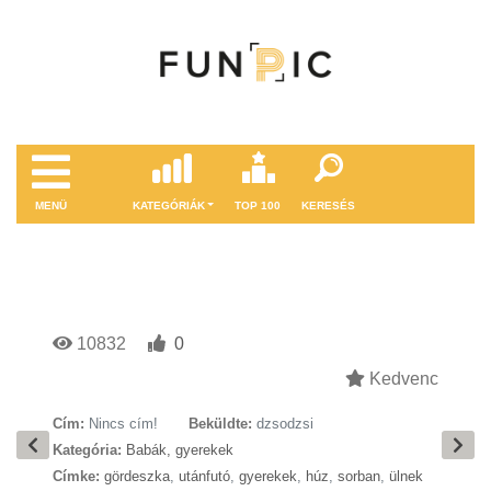
MENÜ
KATEGÓRIÁK
TOP 100
KERESÉS
10832
0
Kedvenc
Cím:
Nincs cím!
Beküldte:
dzsodzsi
Kategória:
Babák, gyerekek
Címke:
gördeszka
,
utánfutó
,
gyerekek
,
húz
,
sorban
,
ülnek