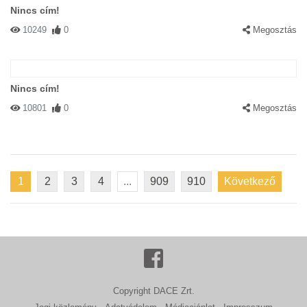
Nincs cím!
10249
0
Megosztás
Nincs cím!
10801
0
Megosztás
1
2
3
4
...
909
910
Következő
Copyright DACE Zrt.