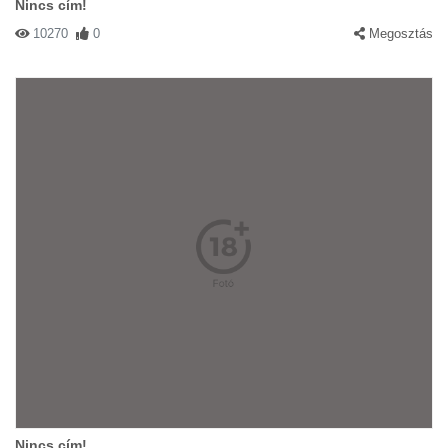
Nincs cím!
10270
0
Megosztás
Nincs cím!