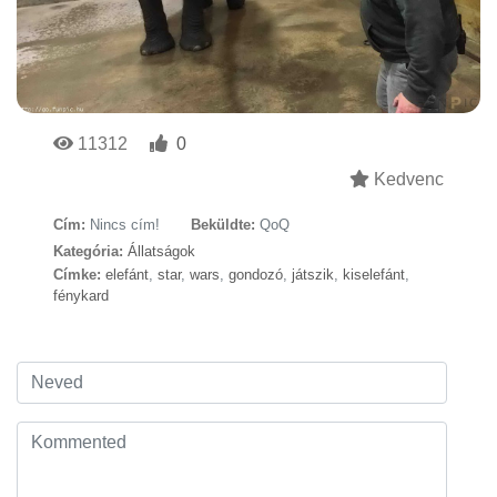
11312
0
Kedvenc
Cím:
Nincs cím!
Beküldte:
QoQ
Kategória:
Állatságok
Címke:
elefánt
,
star
,
wars
,
gondozó
,
játszik
,
kiselefánt
,
fénykard