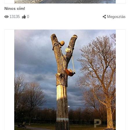
Nincs cím!
13135
0
Megosztás