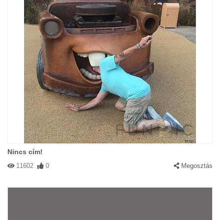
Nincs cím!
11602
0
Megosztás