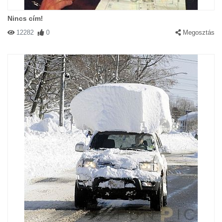
Nincs cím!
12282
0
Megosztás