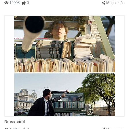
12008
0
Megosztás
Nincs cím!