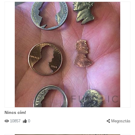
Nincs cím!
10857
0
Megosztás