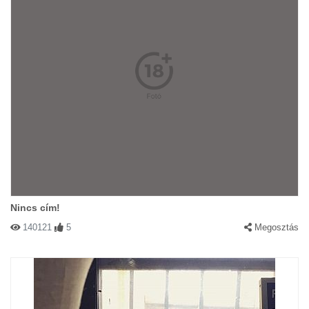
Nincs cím!
140121
5
Megosztás