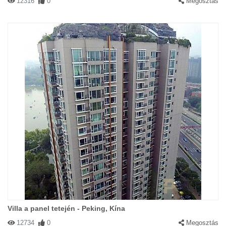
12316
0
Megosztás
Villa a panel tetején - Peking, Kína
12734
0
Megosztás