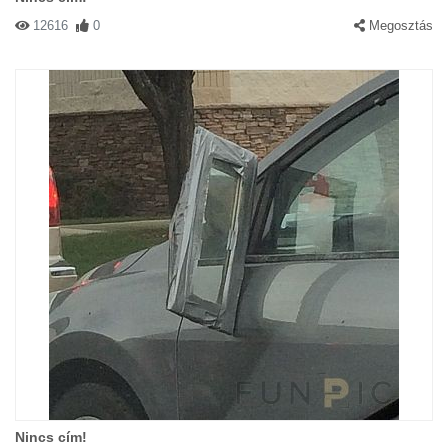
12616
0
Megosztás
Nincs cím!