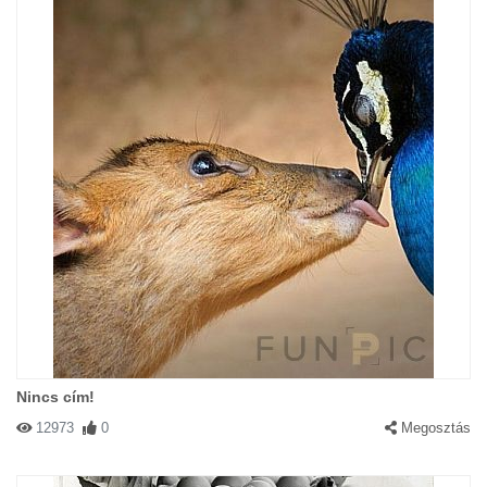
Nincs cím!
12973
0
Megosztás