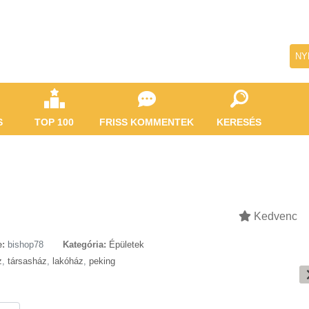
NY
S
TOP 100
FRISS KOMMENTEK
KERESÉS
Kedvenc
e:
bishop78
Kategória:
Épületek
z
,
társasház
,
lakóház
,
peking