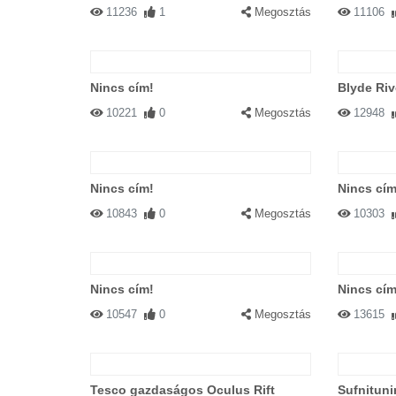
11236
1
Megosztás
11106
Nincs cím!
Blyde Riv
10221
0
Megosztás
12948
Nincs cím!
Nincs cím
10843
0
Megosztás
10303
Nincs cím!
Nincs cím
10547
0
Megosztás
13615
Tesco gazdaságos Oculus Rift
Sufnituni