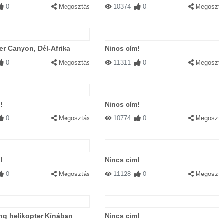
0
Megosztás
10374
0
Megosz
er Canyon, Dél-Afrika
Nincs cím!
0
Megosztás
11311
0
Megosz
!
Nincs cím!
0
Megosztás
10774
0
Megosz
!
Nincs cím!
0
Megosztás
11128
0
Megosz
ng helikopter Kínában
Nincs cím!