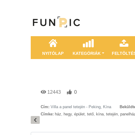
NYITÓLAP
KATEGÓRIÁK
FELTÖLTÉ
12443
0
Cím:
Villa a panel tetején - Peking, Kína
Beküldt
Címke:
ház
,
hegy
,
épület
,
tető
,
kína
,
tetején
,
panelhá