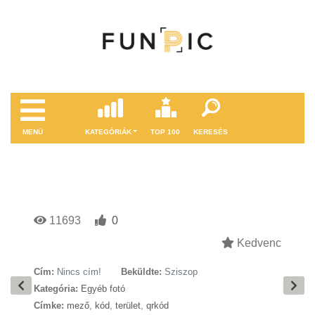
MENÜ
KATEGÓRIÁK
TOP 100
KERESÉS
11693
0
Kedvenc
Cím:
Nincs cím!
Beküldte:
Sziszop
Kategória:
Egyéb fotó
Címke:
mező
,
kód
,
terület
,
qrkód