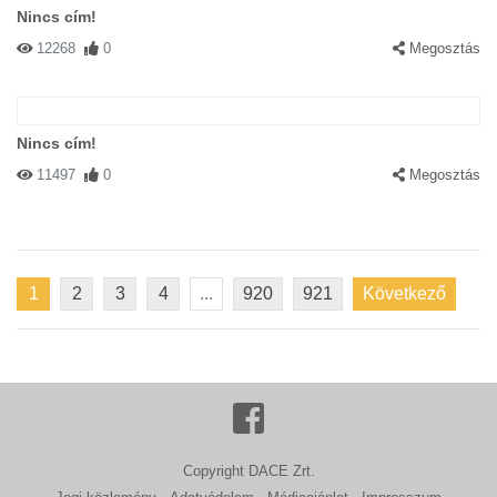
Nincs cím!
12268
0
Megosztás
Nincs cím!
11497
0
Megosztás
1
2
3
4
...
920
921
Következő
Copyright DACE Zrt.