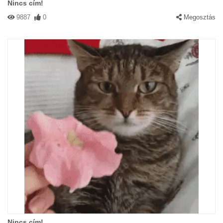
Nincs cím!
9887
0
Megosztás
Nincs cím!