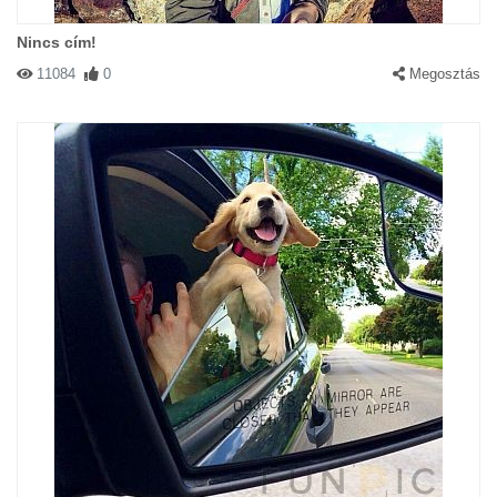
Nincs cím!
11084
0
Megosztás