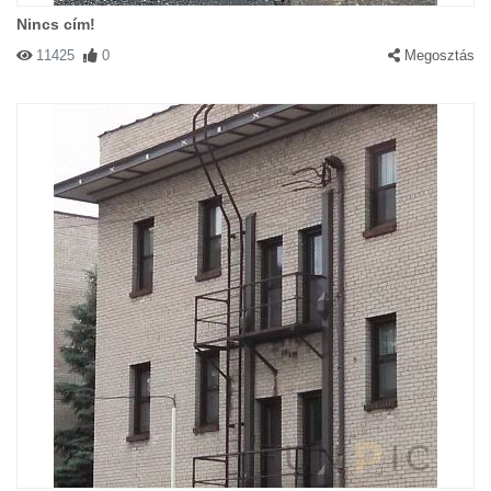
Nincs cím!
11425
0
Megosztás