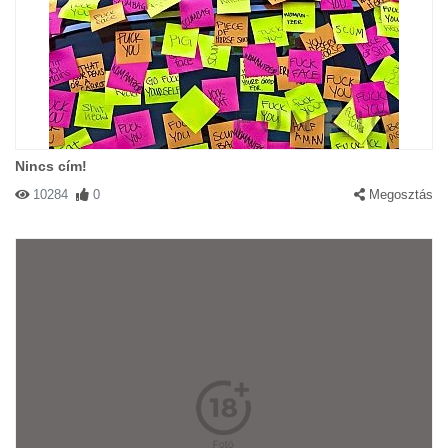
Nincs cím!
10284
0
Megosztás