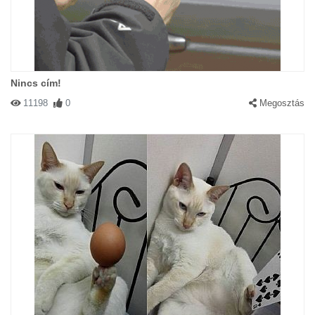
Nincs cím!
11198
0
Megosztás