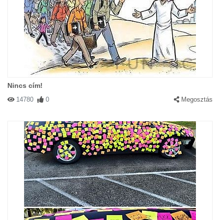
Nincs cím!
14780
0
Megosztás