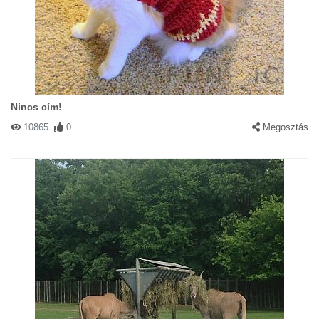
Nincs cím!
10865
0
Megosztás