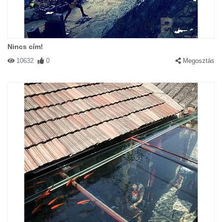
Nincs cím!
10632
0
Megosztás