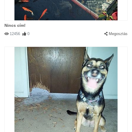
Nincs cím!
12456
0
Megosztás