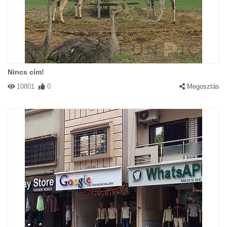
Nincs cím!
10801
0
Megosztás