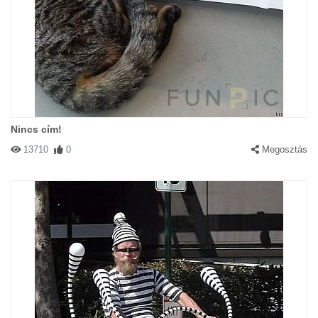
Nincs cím!
13710
0
Megosztás