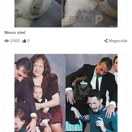
Nincs cím!
10465
0
Megosztás