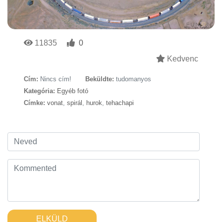
11835
0
Kedvenc
Cím:
Nincs cím!
Beküldte:
tudomanyos
Kategória:
Egyéb fotó
Címke:
vonat
,
spirál
,
hurok
,
tehachapi
ELKÜLD