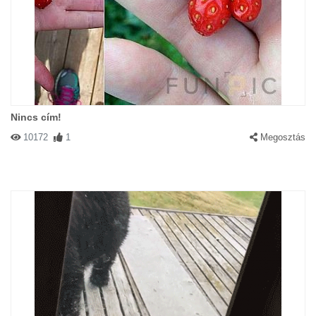
Nincs cím!
10172
1
Megosztás