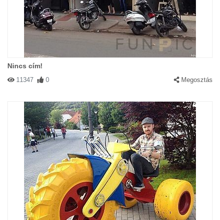
Nincs cím!
11347
0
Megosztás