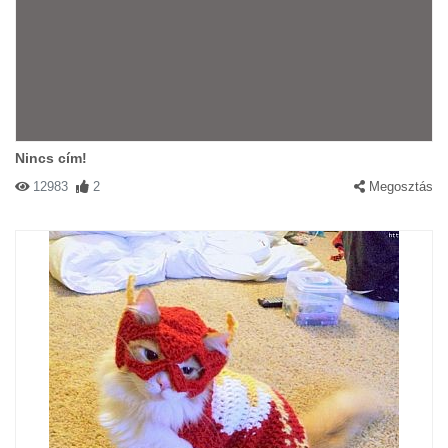
Nincs cím!
12983
2
Megosztás