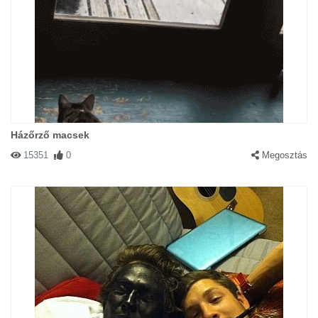
Házőrző macsek
15351
0
Megosztás