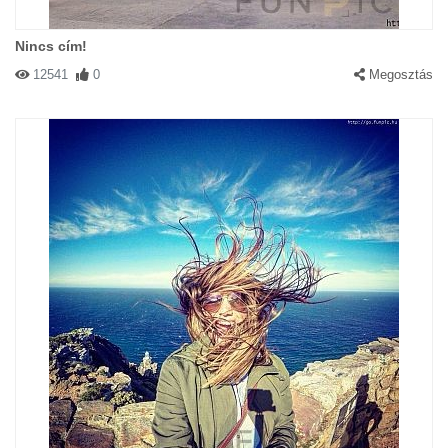
Nincs cím!
12541
0
Megosztás