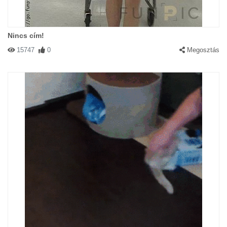
Nincs cím!
15747
0
Megosztás