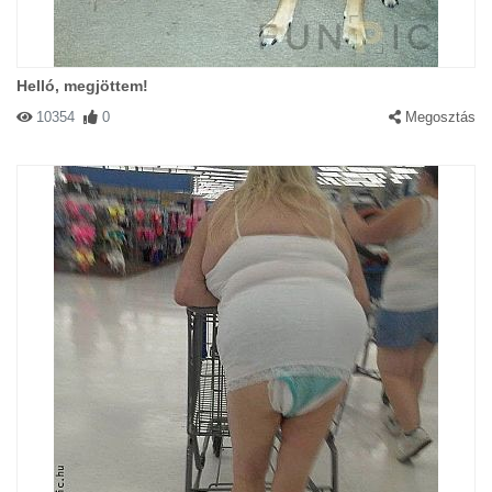
Helló, megjöttem!
10354
0
Megosztás