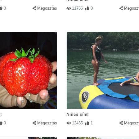
0
Megosztás
11766
0
Megosz
!
Nincs cím!
0
Megosztás
12455
1
Megosz