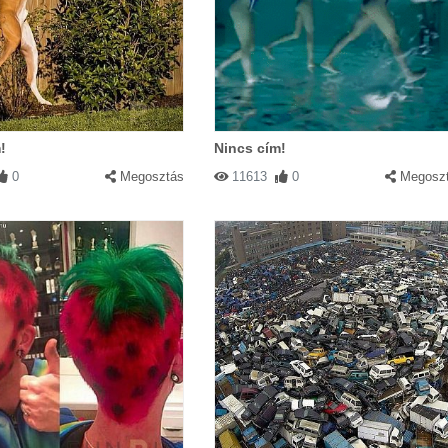
!
Nincs cím!
0
Megosztás
11613
0
Megosz