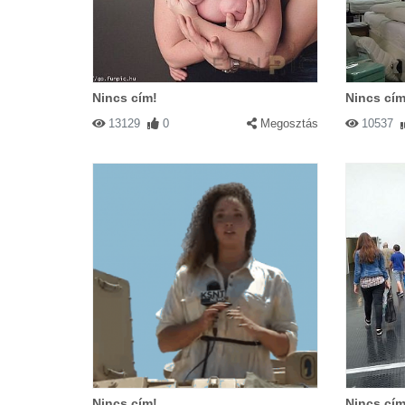
Nincs cím!
Nincs cím
13129
0
Megosztás
10537
Nincs cím!
Nincs cím