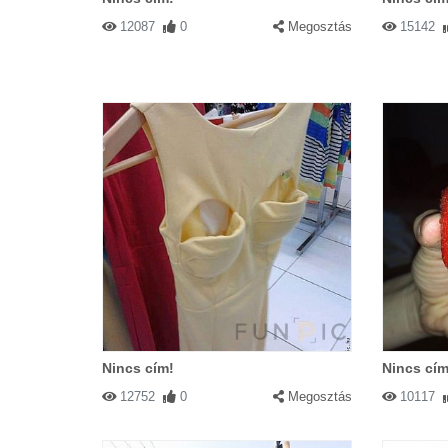
12087
0
Megosztás
15142
Nincs cím!
Nincs cím
12752
0
Megosztás
10117