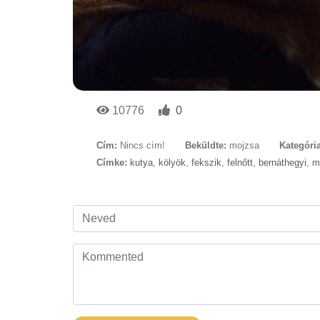
10776
0
Cím:
Nincs cím!
Beküldte:
mojzsa
Kategória
Címke:
kutya
,
kölyök
,
fekszik
,
felnőtt
,
bernáthegyi
,
m