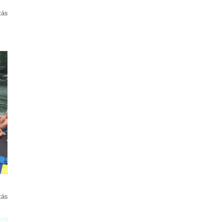
tás
tás