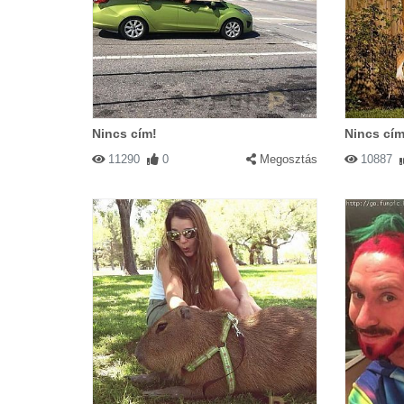
Nincs cím!
Nincs cím
11290
0
Megosztás
10887