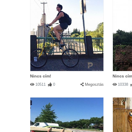
Nincs cím!
Nincs cím
10511
0
Megosztás
10338