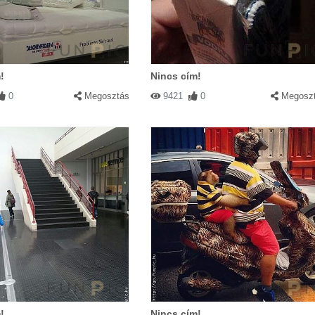
!
Nincs cím!
0
Megosztás
9421
0
Megosz
!
Nincs cím!