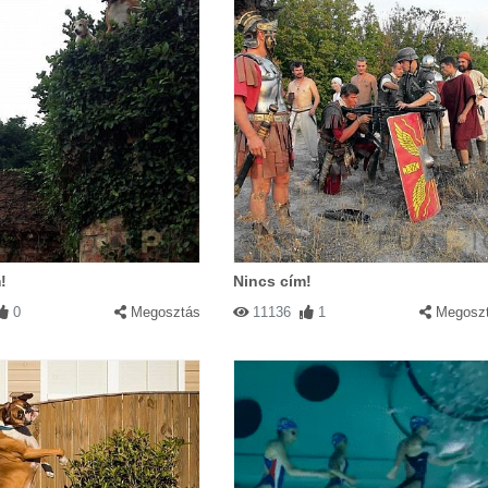
!
Nincs cím!
0
Megosztás
11136
1
Megosz