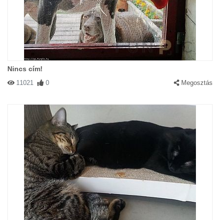
Nincs cím!
11021
0
Megosztás