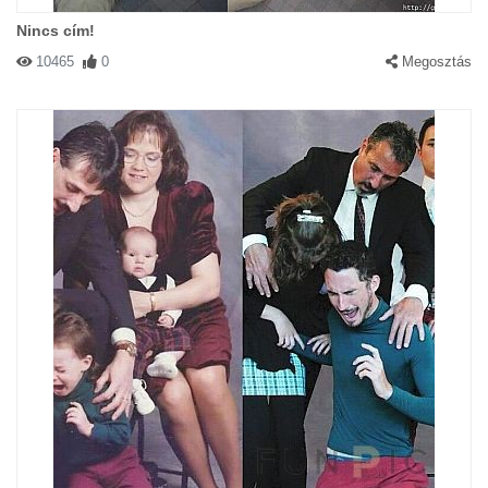
Nincs cím!
10465
0
Megosztás