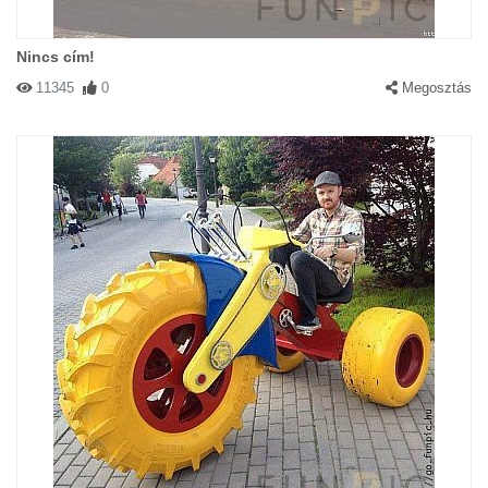
Nincs cím!
11345
0
Megosztás