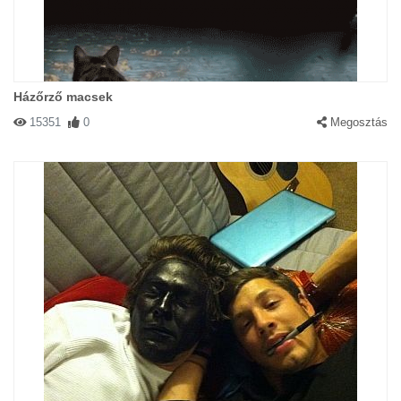
Házőrző macsek
15351
0
Megosztás