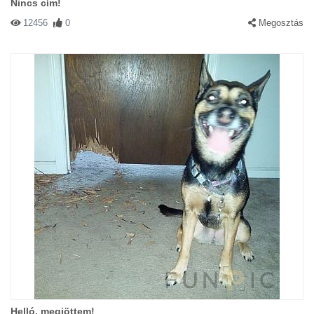
Nincs cím!
12456
0
Megosztás
Helló, megjöttem!