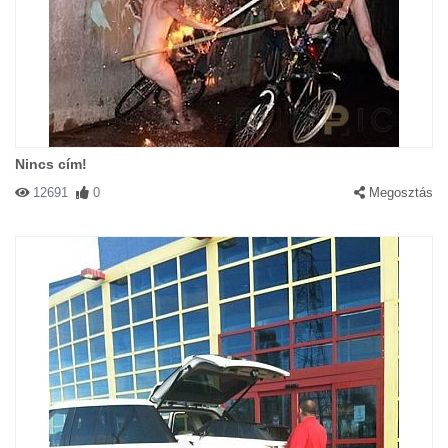
Nincs cím!
12691
0
Megosztás