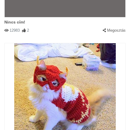
Nincs cím!
12983
2
Megosztás