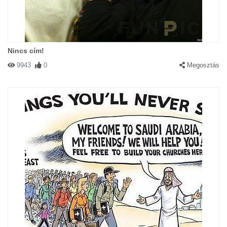
Nincs cím!
9943
0
Megosztás