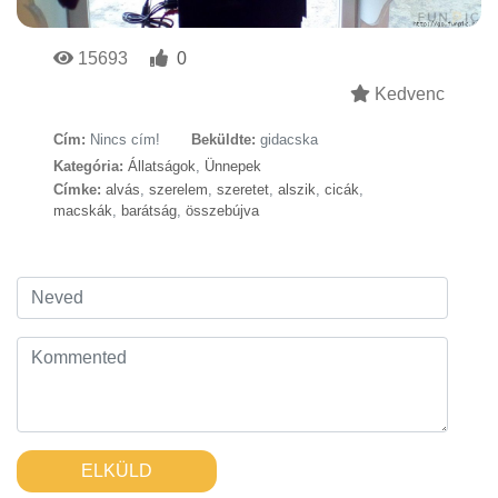
15693
0
Kedvenc
Cím:
Nincs cím!
Beküldte:
gidacska
Kategória:
Állatságok
,
Ünnepek
Címke:
alvás
,
szerelem
,
szeretet
,
alszik
,
cicák
,
macskák
,
barátság
,
összebújva
ELKÜLD