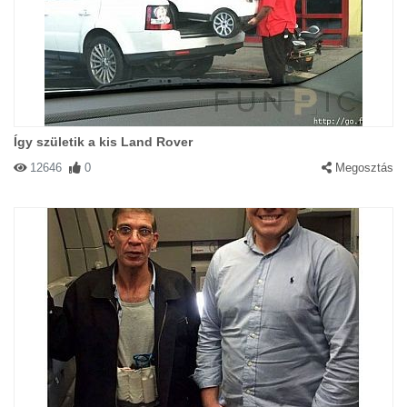
Így születik a kis Land Rover
12646
0
Megosztás