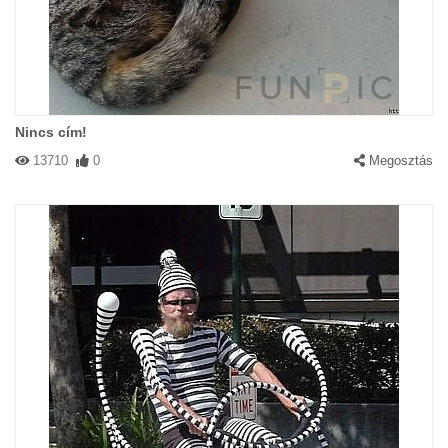
Nincs cím!
13710
0
Megosztás