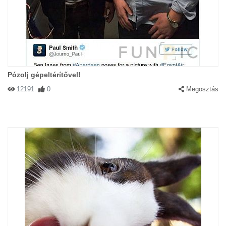
Pózolj gépeltérítővel!
12191
0
Megosztás