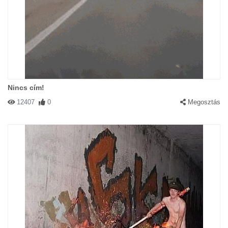
Nincs cím!
12407
0
Megosztás