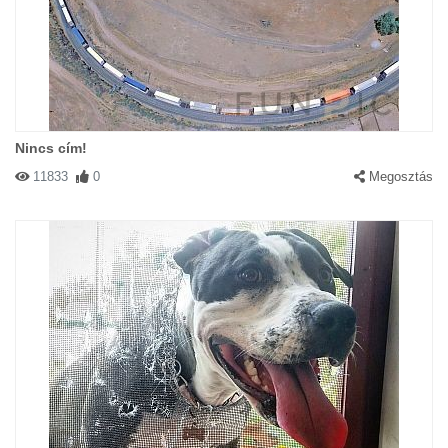
Nincs cím!
11833
0
Megosztás