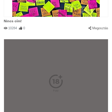
Nincs cím!
10284
0
Megosztás