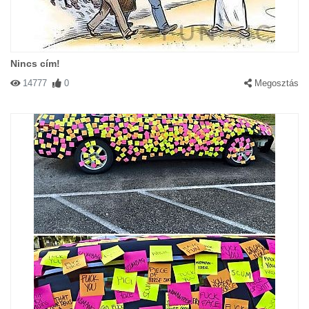
Nincs cím!
14777
0
Megosztás