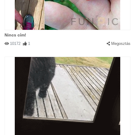
Nincs cím!
10172
1
Megosztás