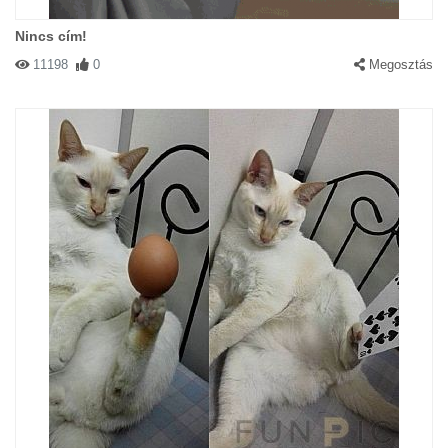
Nincs cím!
11198
0
Megosztás