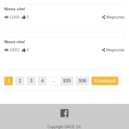
Nincs cím!
11600
0
Megosztás
Nincs cím!
10052
0
Megosztás
1
2
3
4
...
935
936
Következő
Copyright DACE Zrt.