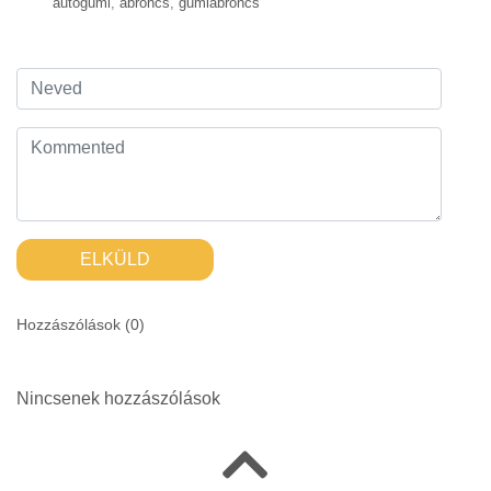
autógumi
,
abroncs
,
gumiabroncs
ELKÜLD
Hozzászólások (
0
)
Nincsenek hozzászólások