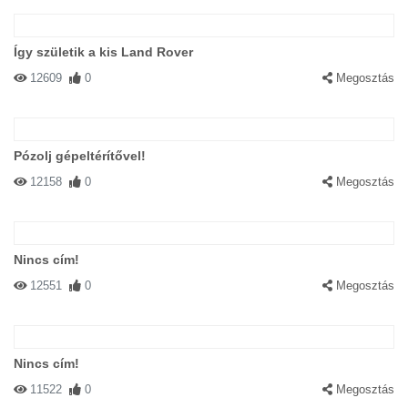
Így születik a kis Land Rover
12609
0
Megosztás
Pózolj gépeltérítővel!
12158
0
Megosztás
Nincs cím!
12551
0
Megosztás
Nincs cím!
11522
0
Megosztás