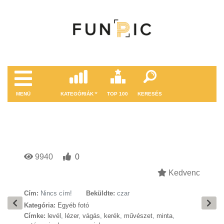
MENÜ
KATEGÓRIÁK
TOP 100
KERESÉS
9940
0
Kedvenc
Cím:
Nincs cím!
Beküldte:
czar
Kategória:
Egyéb fotó
Címke:
levél
,
lézer
,
vágás
,
kerék
,
művészet
,
minta
,