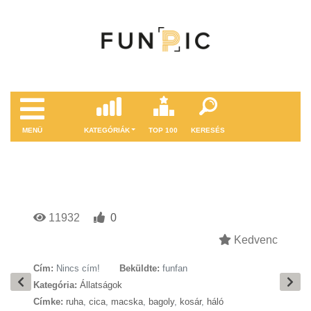
MENÜ
KATEGÓRIÁK
TOP 100
KERESÉS
11932
0
Kedvenc
Cím:
Nincs cím!
Beküldte:
funfan
Kategória:
Állatságok
Címke:
ruha
,
cica
,
macska
,
bagoly
,
kosár
,
háló