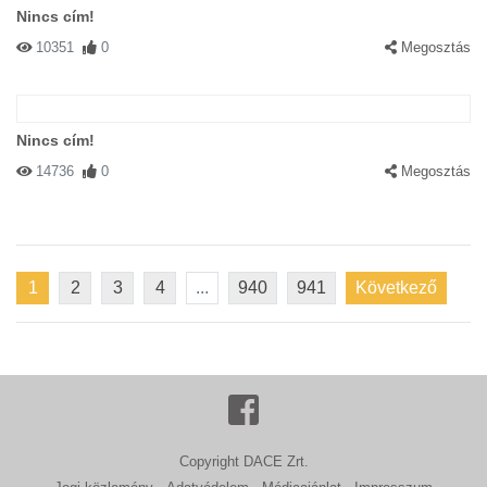
Nincs cím!
10351
0
Megosztás
Nincs cím!
14736
0
Megosztás
1
2
3
4
...
940
941
Következő
Copyright DACE Zrt.