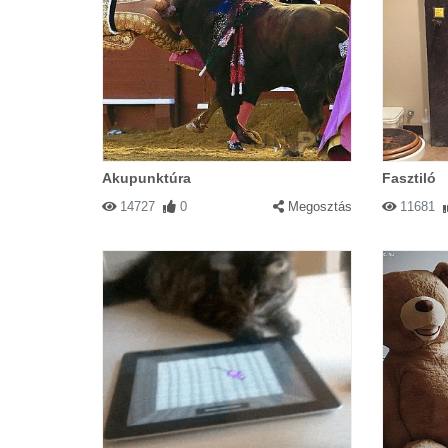
Akupunktúra
Fasztiló
14727
0
Megosztás
11681