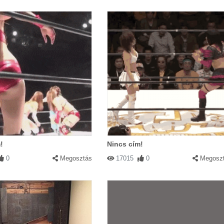
!
Nincs cím!
0
Megosztás
17015
0
Megosz