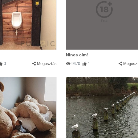
Nincs cím!
0
Megosztás
9470
1
Megosz