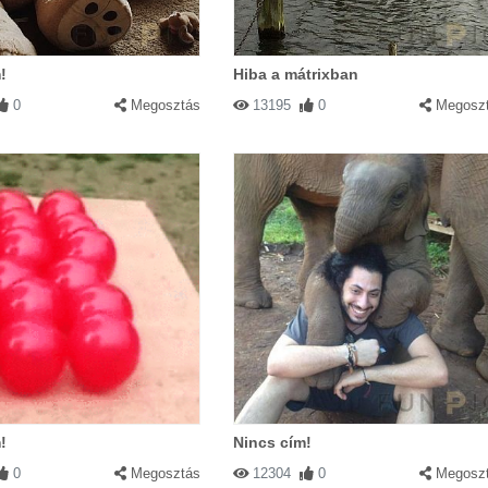
!
Hiba a mátrixban
0
Megosztás
13195
0
Megosz
!
Nincs cím!
0
Megosztás
12304
0
Megosz