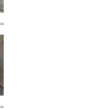
tás
tás