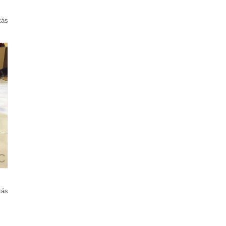
tás
tás