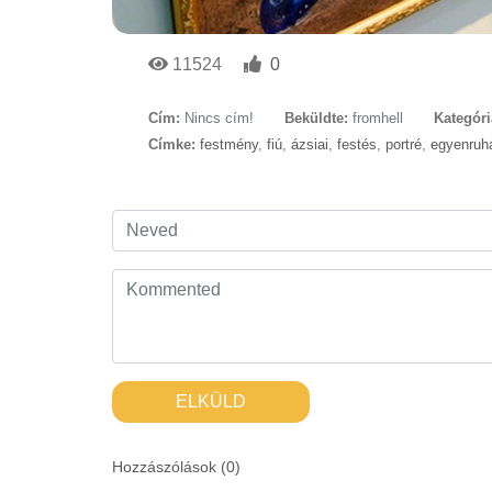
11524
0
Cím:
Nincs cím!
Beküldte:
fromhell
Kategóri
Címke:
festmény
,
fiú
,
ázsiai
,
festés
,
portré
,
egyenruh
ELKÜLD
Hozzászólások (
0
)