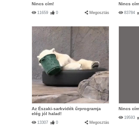
Nincs cím!
Nincs cím
11659
0
Megosztás
83784
Az Északi-sarkvidék űrprogramja
Nincs cím
elég jól halad!
19593
13307
0
Megosztás