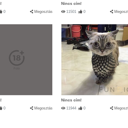
!
Nincs cím!
0
Megosztás
11501
0
Megosz
!
Nincs cím!
0
Megosztás
11944
0
Megosz