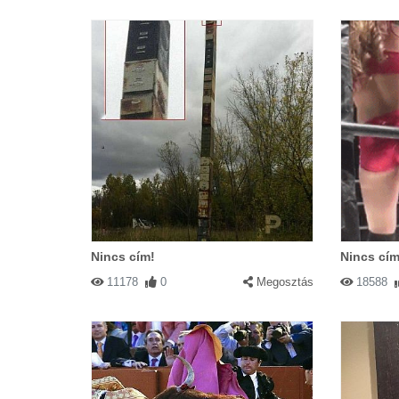
Nincs cím!
Nincs cím
11178
0
Megosztás
18588