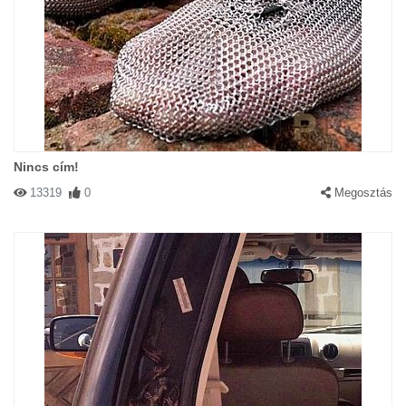
Nincs cím!
13319
0
Megosztás