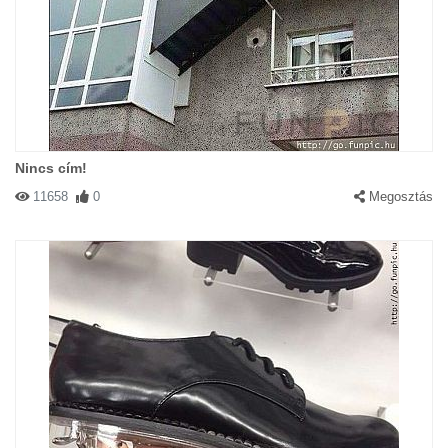
Nincs cím!
11658
0
Megosztás