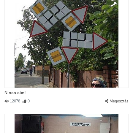
Nincs cím!
12078
0
Megosztás