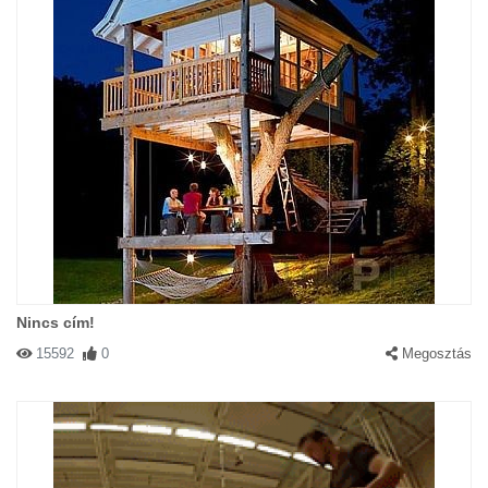
Nincs cím!
15592
0
Megosztás