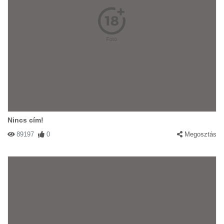
Nincs cím!
89197
0
Megosztás