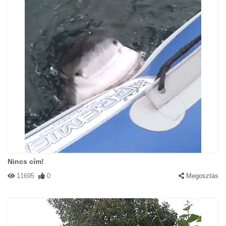
Nincs cím!
11695
0
Megosztás