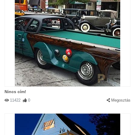
Nincs cím!
11422
0
Megosztás