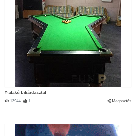
Y-alakú biliárdasztal
13944
1
Megosztás