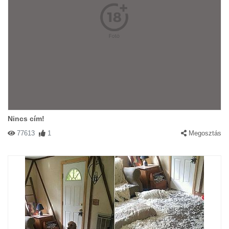
Nincs cím!
77613
1
Megosztás