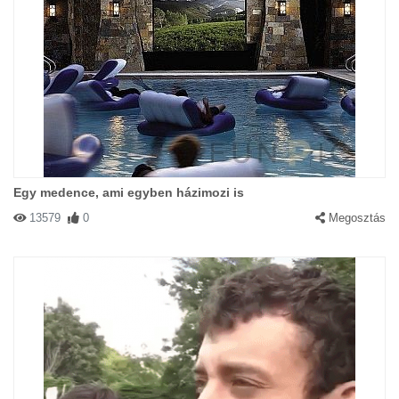
Egy medence, ami egyben házimozi is
13579
0
Megosztás