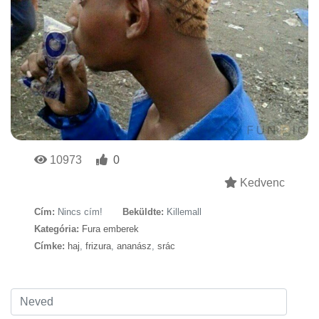
10973
0
Kedvenc
Cím:
Nincs cím!
Beküldte:
Killemall
Kategória:
Fura emberek
Címke:
haj
,
frizura
,
ananász
,
srác