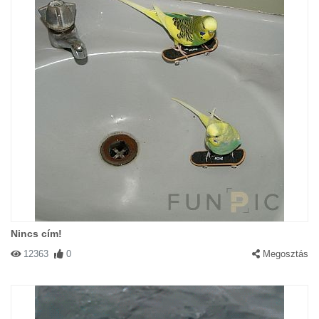
Nincs cím!
12363
0
Megosztás