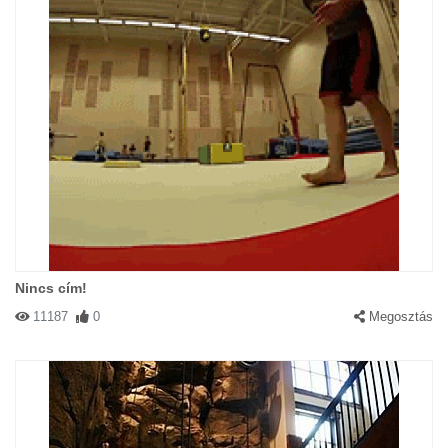
Nincs cím!
11187
0
Megosztás