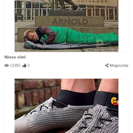
Nincs cím!
13383
0
Megosztás