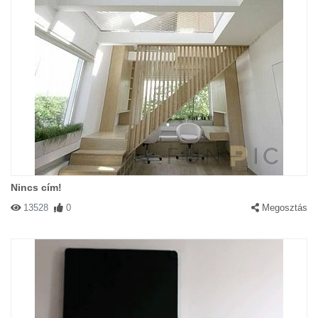
Nincs cím!
13528
0
Megosztás