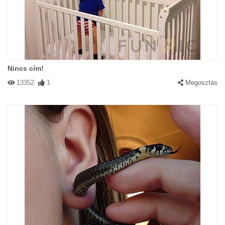
Nincs cím!
13352
1
Megosztás