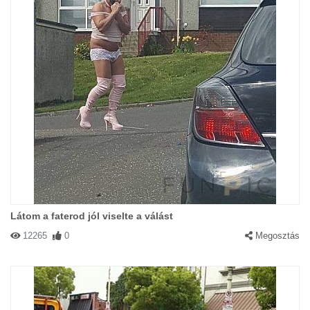
Látom a faterod jól viselte a válást
12265
0
Megosztás