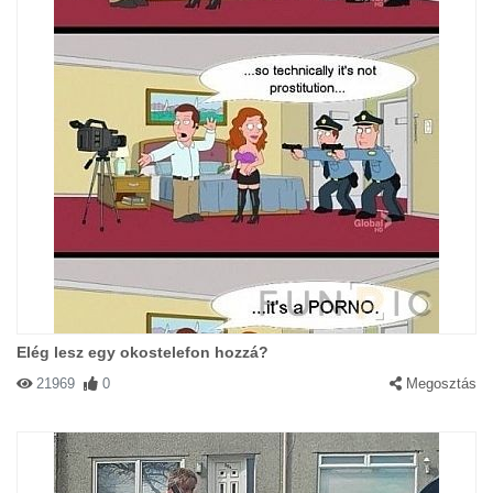
Elég lesz egy okostelefon hozzá?
21969
0
Megosztás