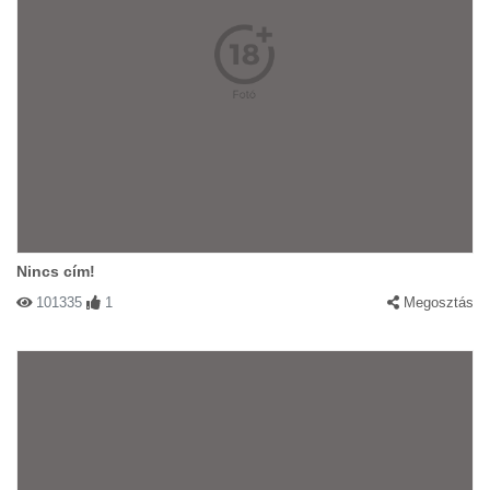
Nincs cím!
101335
1
Megosztás