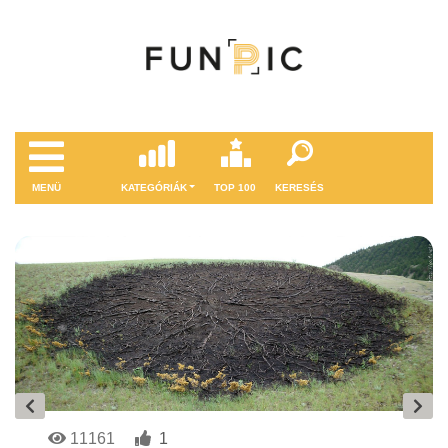
MENÜ
KATEGÓRIÁK
TOP 100
KERESÉS
11161
1