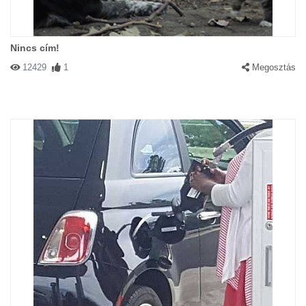
Nincs cím!
12429
1
Megosztás