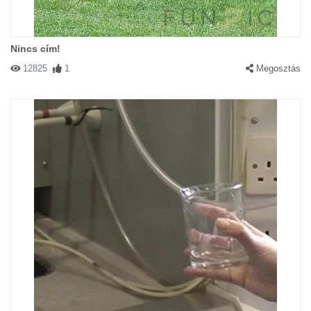
Nincs cím!
12825
1
Megosztás