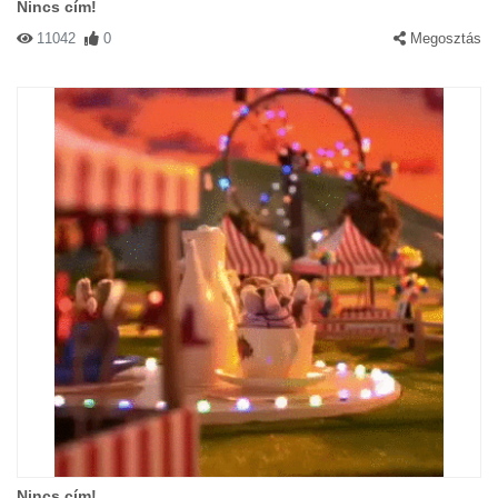
Nincs cím!
11042
0
Megosztás
Nincs cím!