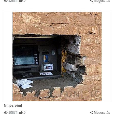
12634
0
Megosztás
Nincs cím!
10874
0
Megosztás