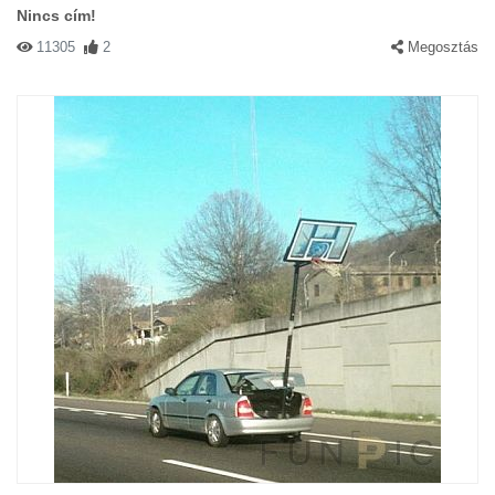
Nincs cím!
11305
2
Megosztás