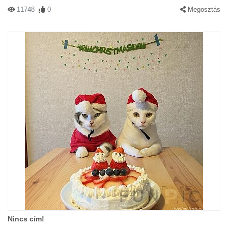
11748
0
Megosztás
Nincs cím!