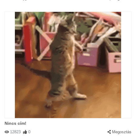
Nincs cím!
12823
0
Megosztás