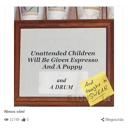
Nincs cím!
11749
0
Megosztás