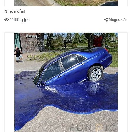
Nincs cím!
11881
0
Megosztás