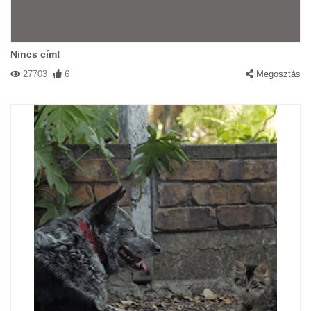
Nincs cím!
27703
6
Megosztás