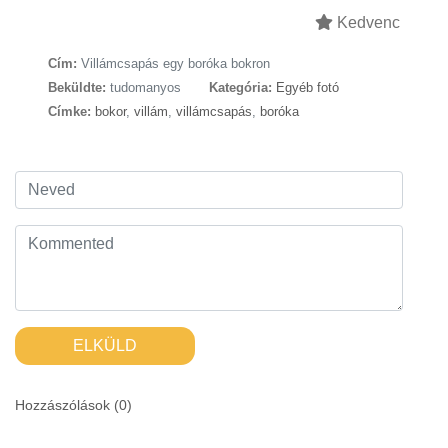
Kedvenc
Cím:
Villámcsapás egy boróka bokron
Beküldte:
tudomanyos
Kategória:
Egyéb fotó
Címke:
bokor
,
villám
,
villámcsapás
,
boróka
ELKÜLD
Hozzászólások (
0
)