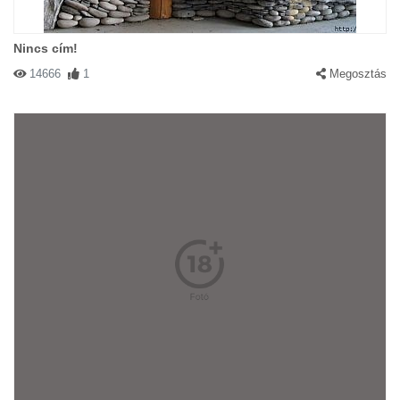
Nincs cím!
14666
1
Megosztás