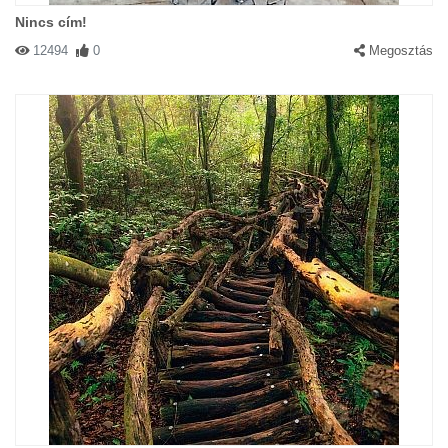
Nincs cím!
12494
0
Megosztás