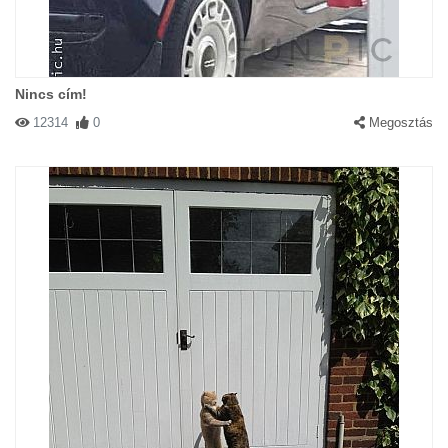
Nincs cím!
12314
0
Megosztás