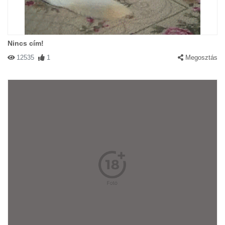
Nincs cím!
12535
1
Megosztás