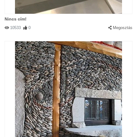
Nincs cím!
10533
0
Megosztás