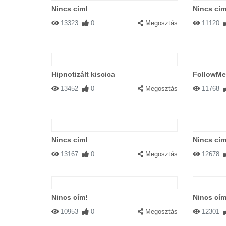
Nincs cím!
Nincs cím
13323
0
Megosztás
11120
Hipnotizált kiscica
FollowMe
13452
0
Megosztás
11768
Nincs cím!
Nincs cím
13167
0
Megosztás
12678
Nincs cím!
Nincs cím
10953
0
Megosztás
12301