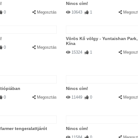
!
Nincs cím!
0
Megosztás
10643
1
Megosz
!
Vörös Kő völgy - Yuntaishan Park,
Kína
0
Megosztás
15324
1
Megosz
tiópiában
Nincs cím!
0
Megosztás
11449
0
Megosz
 farmer tengeralattjárót
Nincs cím!
11584
0
Megosz