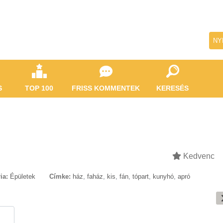
NY
S
TOP 100
FRISS KOMMENTEK
KERESÉS
Kedvenc
ia:
Épületek
Címke:
ház
,
faház
,
kis
,
fán
,
tópart
,
kunyhó
,
apró