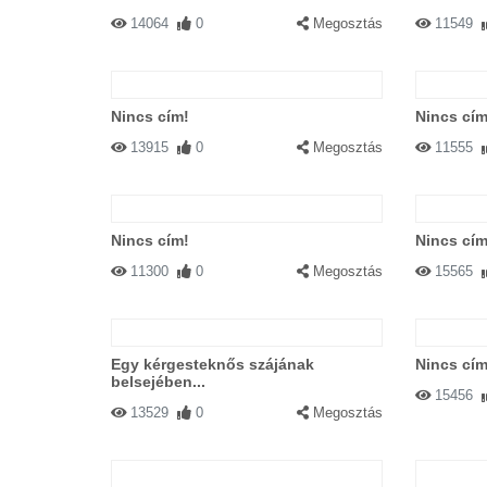
14064
0
Megosztás
11549
Nincs cím!
Nincs cím
13915
0
Megosztás
11555
Nincs cím!
Nincs cím
11300
0
Megosztás
15565
Egy kérgesteknős szájának
Nincs cím
belsejében...
15456
13529
0
Megosztás