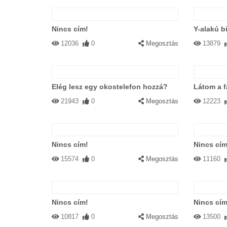
Nincs cím!
Y-alakú bi
12036
0
Megosztás
13879
Elég lesz egy okostelefon hozzá?
Látom a fa
21943
0
Megosztás
12223
Nincs cím!
Nincs cím
15574
0
Megosztás
11160
Nincs cím!
Nincs cím
10817
0
Megosztás
13500