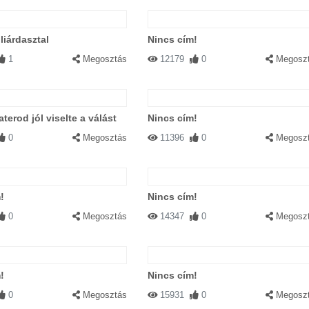
liárdasztal
Nincs cím!
1
Megosztás
12179
0
Megosz
terod jól viselte a válást
Nincs cím!
0
Megosztás
11396
0
Megosz
!
Nincs cím!
0
Megosztás
14347
0
Megosz
!
Nincs cím!
0
Megosztás
15931
0
Megosz