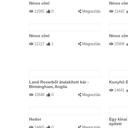
Nincs cím!
Nincs cím
11585
0
Megosztás
11442
Nincs cím!
Nincs cím
11217
1
Megosztás
15908
Land Roverből átalakított bár -
Kunyhó E
Birmingham, Anglia
14641
12648
0
Megosztás
Hodor
Egy kínai
épített
14465
0
Megosztás