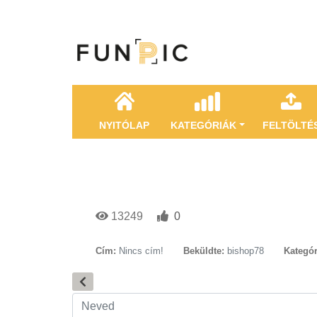
NYITÓLAP
KATEGÓRIÁK
FELTÖLTÉ
13249
0
Cím:
Nincs cím!
Beküldte:
bishop78
Kategór