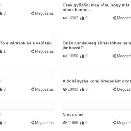
!
Csak győződj meg róla, hogy már
nincs benne...
0
Megosztás
16382
0
Megosz
To elvárások és a valóság
Óriás cumisüveg sörrel töltve nem
jár hozzá?
1
Megosztás
13950
0
Megosz
!
A dohányzás korai öregedést oko
0
Megosztás
18003
3
Megosz
!
Nincs cím!
0
Megosztás
11666
0
Megosz