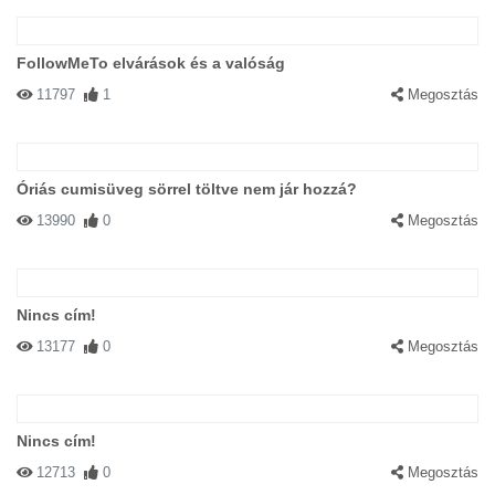
FollowMeTo elvárások és a valóság
11797
1
Megosztás
Óriás cumisüveg sörrel töltve nem jár hozzá?
13990
0
Megosztás
Nincs cím!
13177
0
Megosztás
Nincs cím!
12713
0
Megosztás