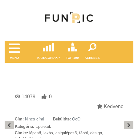
MENÜ
KATEGÓRIÁK
TOP 100
KERESÉS
14079
0
Kedvenc
Cím:
Nincs cím!
Beküldte:
QoQ
Kategória:
Épületek
Címke:
lépcső
,
lakás
,
csigalépcső
,
fából
,
design
,