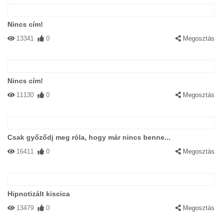
Nincs cím!
13341
0
Megosztás
Nincs cím!
11130
0
Megosztás
Csak győződj meg róla, hogy már nincs benne...
16411
0
Megosztás
Hipnotizált kiscica
13479
0
Megosztás