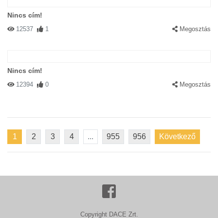
Nincs cím!
12537
1
Megosztás
Nincs cím!
12394
0
Megosztás
1
2
3
4
...
955
956
Következő
Copyright DACE Zrt.