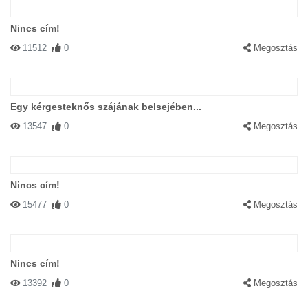
Nincs cím!
11512
0
Megosztás
Egy kérgesteknős szájának belsejében...
13547
0
Megosztás
Nincs cím!
15477
0
Megosztás
Nincs cím!
13392
0
Megosztás