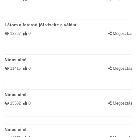
Látom a faterod jól viselte a válást
12257
0
Megosztás
Nincs cím!
11416
0
Megosztás
Nincs cím!
15582
0
Megosztás
Nincs cím!