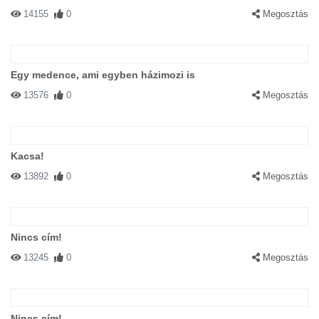
14155
0
Megosztás
Egy medence, ami egyben házimozi is
13576
0
Megosztás
Kacsa!
13892
0
Megosztás
Nincs cím!
13245
0
Megosztás
Nincs cím!