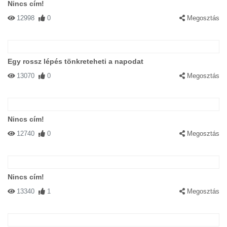
Nincs cím!
12998
0
Megosztás
Egy rossz lépés tönkreteheti a napodat
13070
0
Megosztás
Nincs cím!
12740
0
Megosztás
Nincs cím!
13340
1
Megosztás