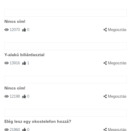
Nincs cím!
12070
0
Megosztás
Y-alakú biliárdasztal
13916
1
Megosztás
Nincs cím!
12198
0
Megosztás
Elég lesz egy okostelefon hozzá?
21960
0
Megosztás