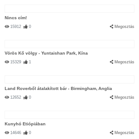
Nincs cím!
15912
0
Megosztás
Vörös Kő völgy - Yuntaishan Park, Kína
15329
1
Megosztás
Land Roverből átalakított bár - Birmingham, Anglia
12652
0
Megosztás
Kunyhó Etiópiában
14646
0
Megosztás