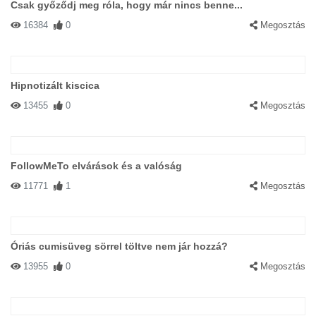
Csak győződj meg róla, hogy már nincs benne...
16384
0
Megosztás
Hipnotizált kiscica
13455
0
Megosztás
FollowMeTo elvárások és a valóság
11771
1
Megosztás
Óriás cumisüveg sörrel töltve nem jár hozzá?
13955
0
Megosztás