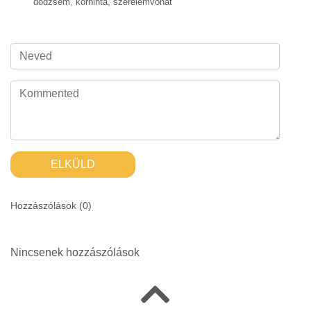
dodzsem
,
körhinta
,
szerelemvonat
ELKÜLD
Hozzászólások (
0
)
Nincsenek hozzászólások