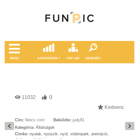
MENÜ
KATEGÓRIÁK
TOP 100
KERESÉS
11032
0
Kedvenc
Cím:
Nincs cím!
Beküldte:
judy81
Kategória:
Állatságok
Címke:
nyulak
,
nyuszik
,
nyúl
,
vidámpark
,
animáció
,