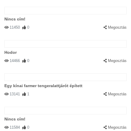
Nincs cím!
11450
0
Megosztás
Hodor
14466
0
Megosztás
Egy kínai farmer tengeralattjárót épített
13141
1
Megosztás
Nincs cím!
11584
0
Megosztás