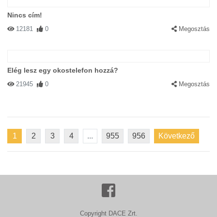
Nincs cím!
12181
0
Megosztás
Elég lesz egy okostelefon hozzá?
21945
0
Megosztás
1
2
3
4
...
955
956
Következő
Copyright DACE Zrt.