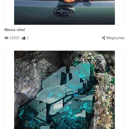
Nincs cím!
14325
1
Megosztás