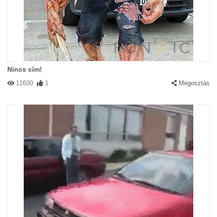
Nincs cím!
11600
1
Megosztás