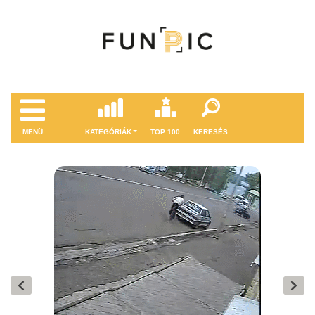
MENÜ
KATEGÓRIÁK
TOP 100
KERESÉS