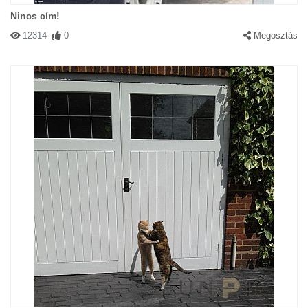
Nincs cím!
12314
0
Megosztás