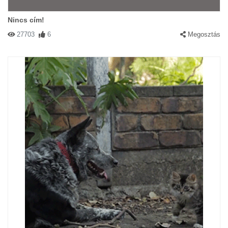
Nincs cím!
27703
6
Megosztás