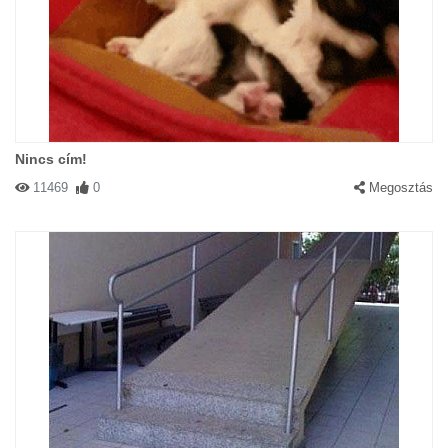
Nincs cím!
11469
0
Megosztás