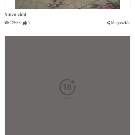
Nincs cím!
12535
1
Megosztás