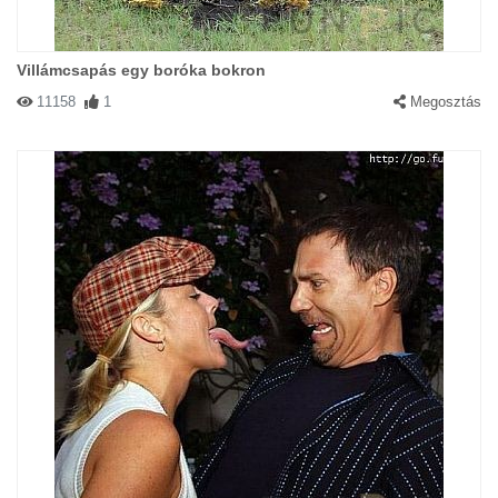
Villámcsapás egy boróka bokron
11158
1
Megosztás