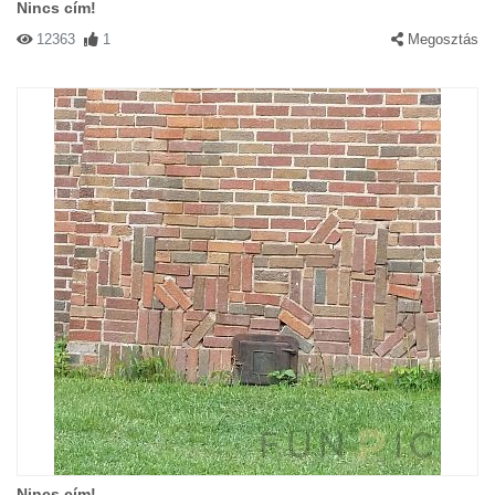
Nincs cím!
12363
1
Megosztás
Nincs cím!