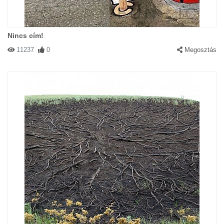
Nincs cím!
11237
0
Megosztás