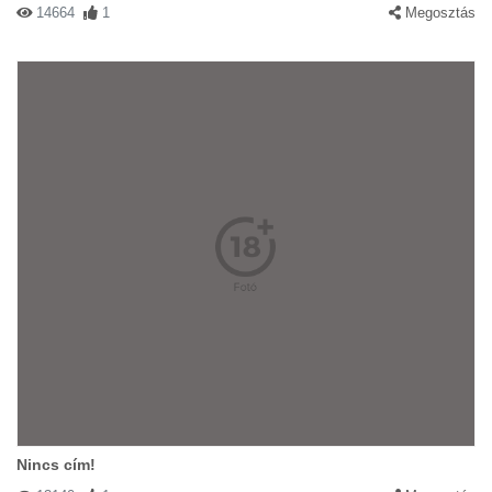
14664
1
Megosztás
Nincs cím!