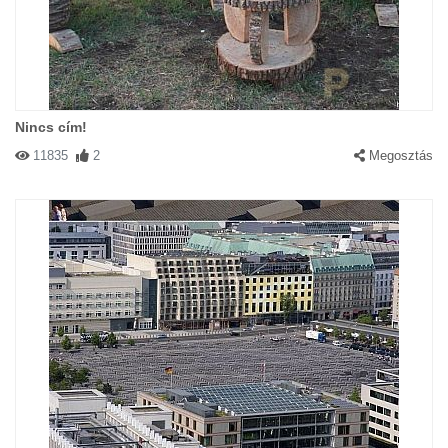
Nincs cím!
11835
2
Megosztás