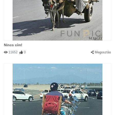
Nincs cím!
11652
0
Megosztás