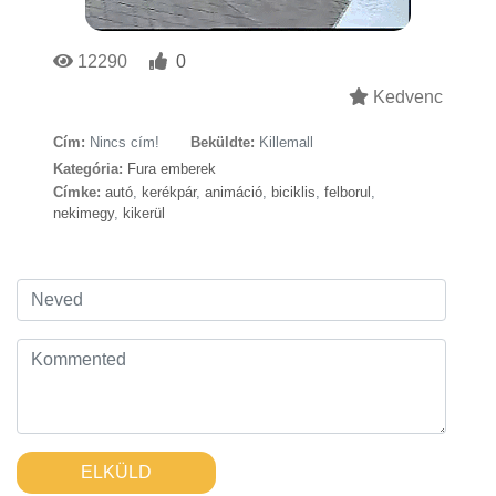
12290
0
Kedvenc
Cím:
Nincs cím!
Beküldte:
Killemall
Kategória:
Fura emberek
Címke:
autó
,
kerékpár
,
animáció
,
biciklis
,
felborul
,
nekimegy
,
kikerül
ELKÜLD