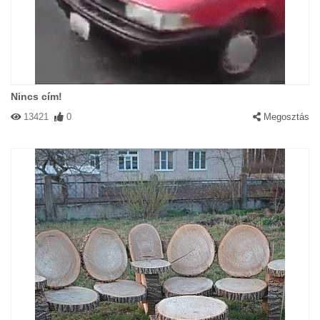
Nincs cím!
13421
0
Megosztás