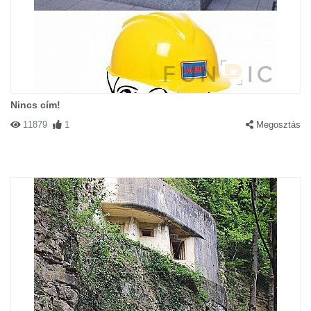
Nincs cím!
11879
1
Megosztás