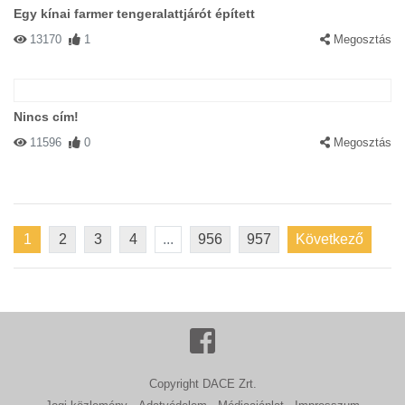
Egy kínai farmer tengeralattjárót épített
13170
1
Megosztás
Nincs cím!
11596
0
Megosztás
1
2
3
4
...
956
957
Következő
Copyright DACE Zrt.