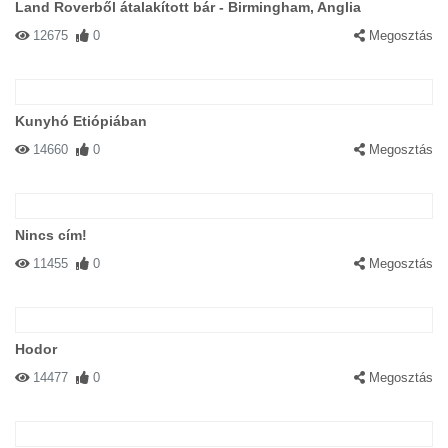
Land Roverből átalakított bár - Birmingham, Anglia
12675
0
Megosztás
Kunyhó Etiópiában
14660
0
Megosztás
Nincs cím!
11455
0
Megosztás
Hodor
14477
0
Megosztás