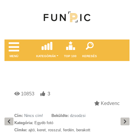
MENÜ
KATEGÓRIÁK
TOP 100
KERESÉS
10853
3
Kedvenc
Cím:
Nincs cím!
Beküldte:
dzsodzsi
Kategória:
Egyéb fotó
Címke:
ajtó
,
keret
,
rosszul
,
ferdén
,
berakott