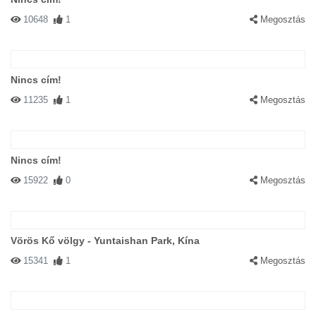
10648
1
Megosztás
Nincs cím!
11235
1
Megosztás
Nincs cím!
15922
0
Megosztás
Vörös Kő völgy - Yuntaishan Park, Kína
15341
1
Megosztás