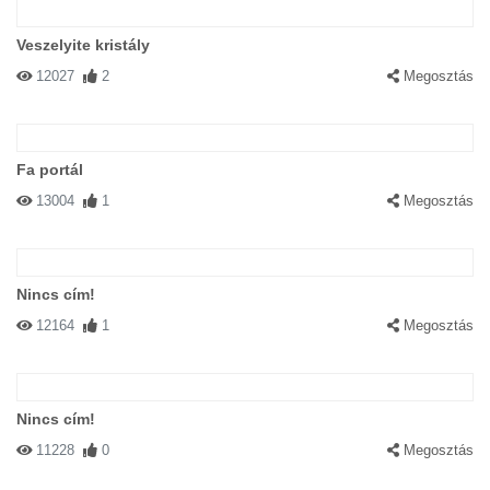
Veszelyite kristály
12027
2
Megosztás
Fa portál
13004
1
Megosztás
Nincs cím!
12164
1
Megosztás
Nincs cím!
11228
0
Megosztás