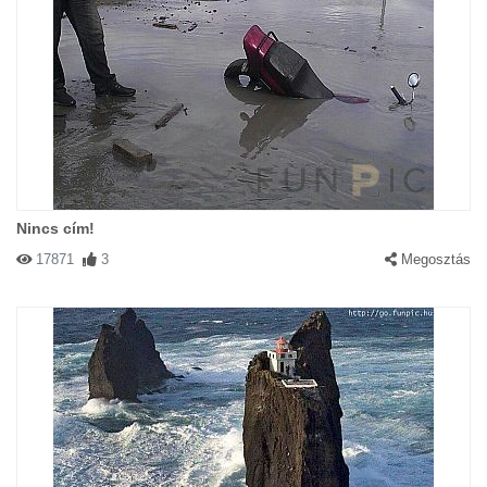
Nincs cím!
17871
3
Megosztás