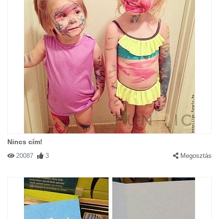
Nincs cím!
20087
3
Megosztás