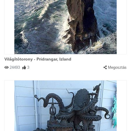
Világítótorony - Pridrangar, Izland
24493
3
Megosztás