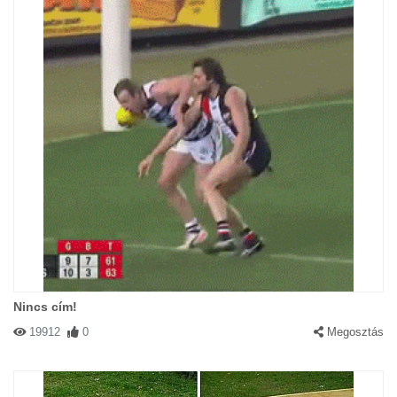
Nincs cím!
19912
0
Megosztás