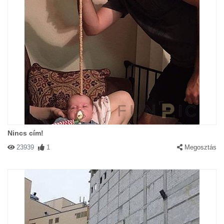
Nincs cím!
23939
1
Megosztás