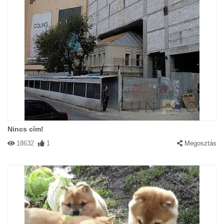
Nincs cím!
18632
1
Megosztás