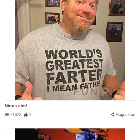
Nincs cím!
21622
1
Megosztás