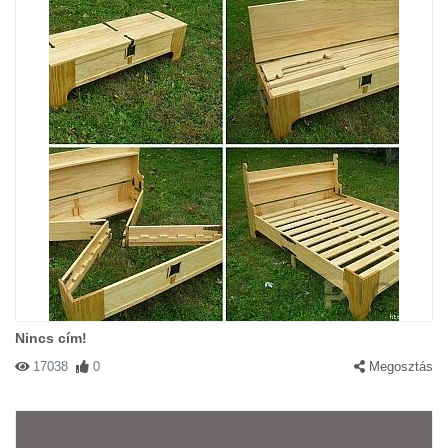
Nincs cím!
17038
0
Megosztás