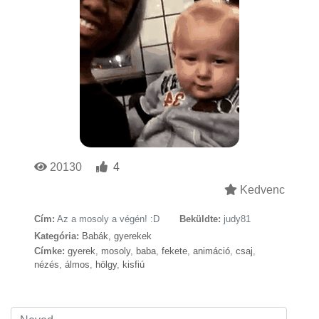
20130
4
Kedvenc
Cím:
Az a mosoly a végén! :D
Beküldte:
judy81
Kategória:
Babák, gyerekek
Címke:
gyerek
,
mosoly
,
baba
,
fekete
,
animáció
,
csaj
,
nézés
,
álmos
,
hölgy
,
kisfiú