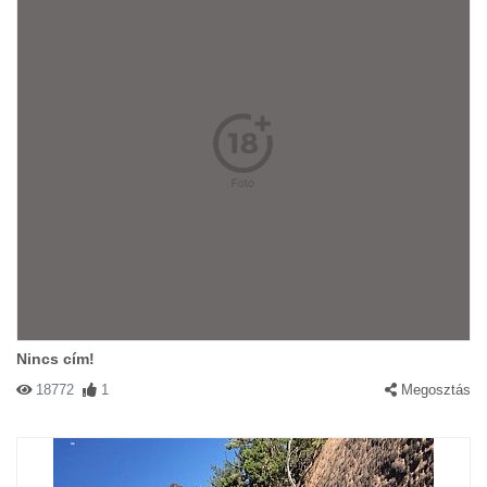
Nincs cím!
18772
1
Megosztás