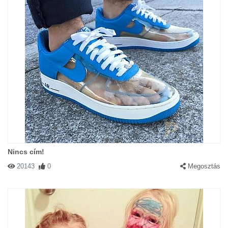
Nincs cím!
20143
0
Megosztás