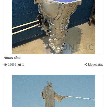
Nincs cím!
15656
1
Megosztás