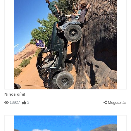
Nincs cím!
18927
3
Megosztás