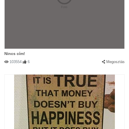
Nincs cím!
103554
6
Megosztás