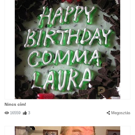
Nincs cím!
16559
3
Megosztás