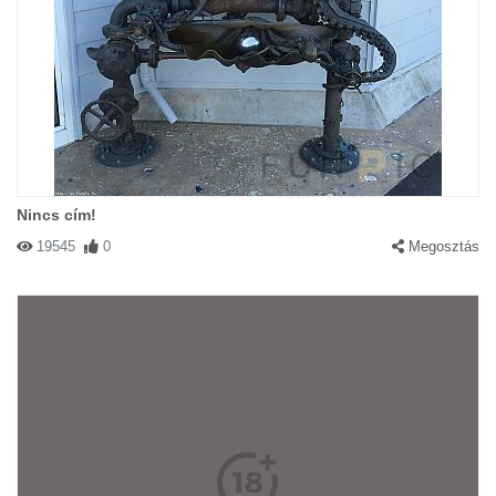
Nincs cím!
19545
0
Megosztás