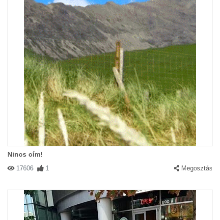
Nincs cím!
17606
1
Megosztás