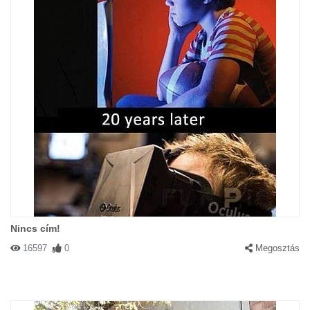
Nincs cím!
16597
0
Megosztás