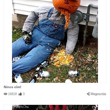
Nincs cím!
16818
3
Megosztás