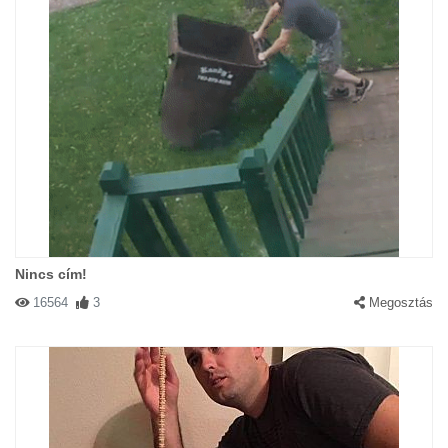
Nincs cím!
16564
3
Megosztás