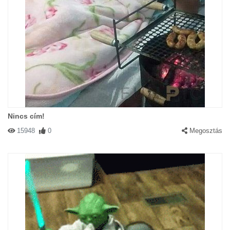
Nincs cím!
15948
0
Megosztás