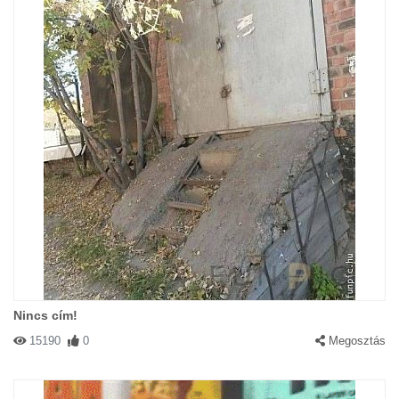
Nincs cím!
15190
0
Megosztás