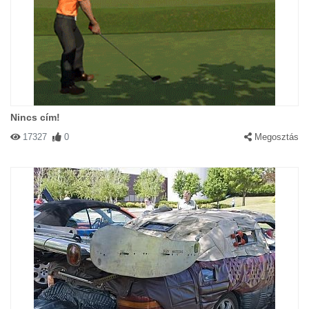
Nincs cím!
17327
0
Megosztás