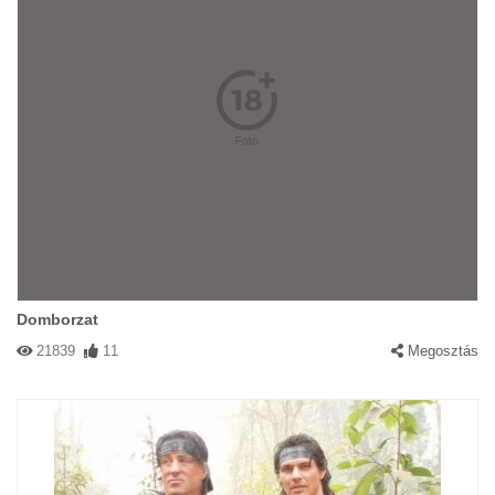
Domborzat
21839
11
Megosztás