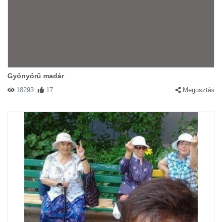
Gyönyörű madár
18293
17
Megosztás