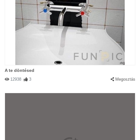
A te döntésed
12938
3
Megosztás