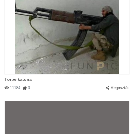
Törpe katona
11184
0
Megosztás