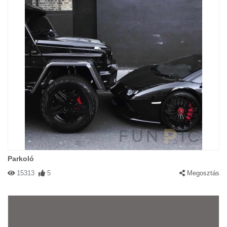
Parkoló
15313
5
Megosztás