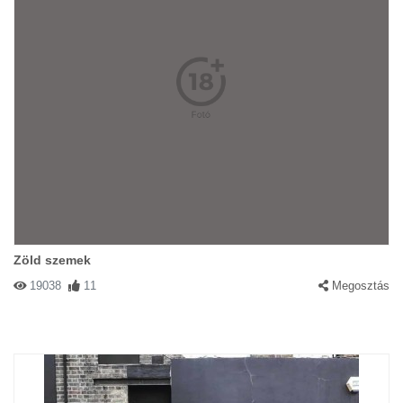
Zöld szemek
19038
11
Megosztás