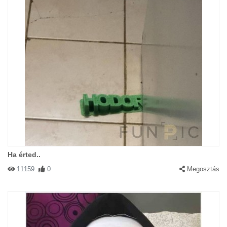
Ha érted..
11159
0
Megosztás