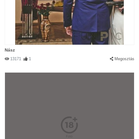
Nász
13171
1
Megosztás