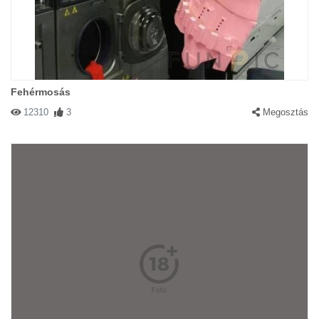
Fehérmosás
12310
3
Megosztás