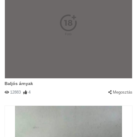
Baljós árnyak
12883
4
Megosztás