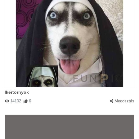
Ikertornyok
14102
6
Megosztás