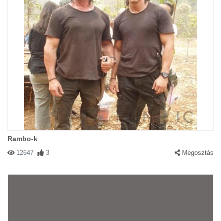
Rambo-k
12647
3
Megosztás