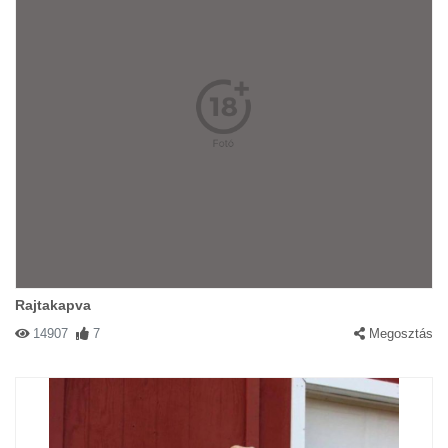
Rajtakapva
14907
7
Megosztás