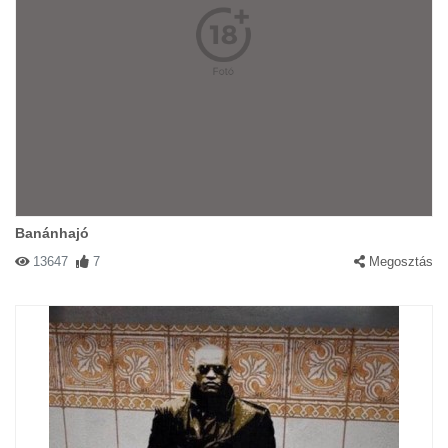
Banánhajó
13647
7
Megosztás