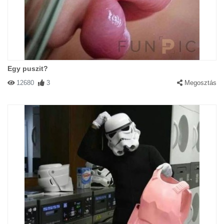
Egy puszit?
12680
3
Megosztás