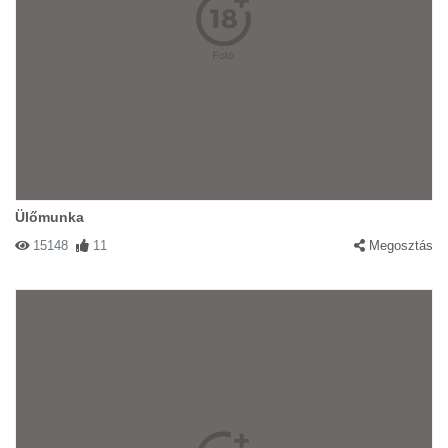
Ülőmunka
15148
11
Megosztás