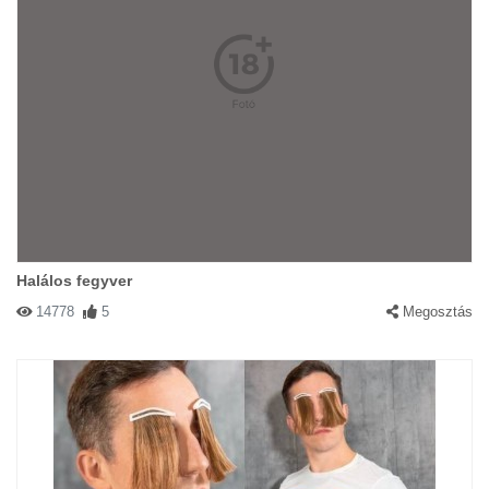
Halálos fegyver
14778
5
Megosztás