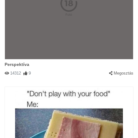
Perspektíva
14312
9
Megosztás