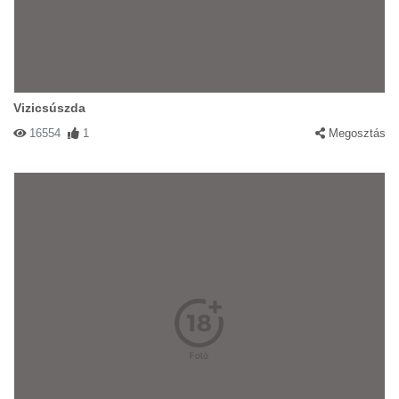
Vizicsúszda
16554
1
Megosztás