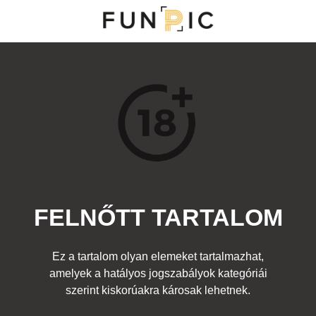
MENÜ
KATEGÓRIÁK
TOP 100
KERESÉS
FELNŐTT TARTALOM
11798
5
Kedvenc
Ez a tartalom olyan elemeket tartalmazhat,
Cím:
amelyek a hatályos jogszabályok kategóriái
Párkapcsolat
Beküldte:
diana
Kategória:
szerint kiskorúakra károsak lehetnek.
Fura emberek
,
Felnőtt
Címke:
lány lógás tengerpart