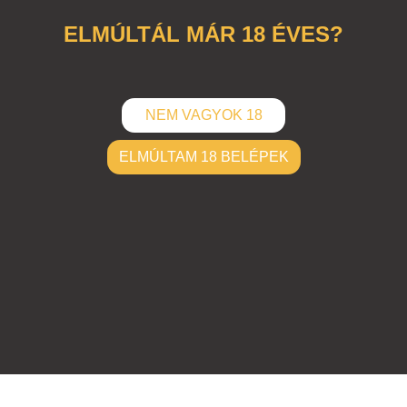
ELMÚLTÁL MÁR 18 ÉVES?
NEM VAGYOK 18
ELMÚLTAM 18 BELÉPEK
ELKÜLD
Hozzászólások (
0
)
Nincsenek hozzászólások