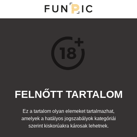
MENÜ
KATEGÓRIÁK
TOP 100
KERESÉS
FELNŐTT TARTALOM
17031
11
Kedvenc
Ez a tartalom olyan elemeket tartalmazhat,
Cím:
amelyek a hatályos jogszabályok kategóriái
Vega
Beküldte:
diana
Kategória:
szerint kiskorúakra károsak lehetnek.
Fura emberek
,
Egyéb fotó
,
Felnőtt
Címke:
lány répa