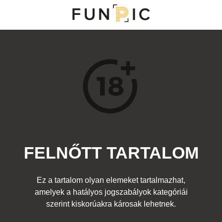
MENÜ
KATEGÓRIÁK
TOP 100
KERESÉS
FELNŐTT TARTALOM
14291
4
Kedvenc
Ez a tartalom olyan elemeket tartalmazhat,
Cím:
amelyek a hatályos jogszabályok kategóriái
Perspektíva
Beküldte:
diana
Kategória:
szerint kiskorúakra károsak lehetnek.
Egyéb fotó
,
Felnőtt
Címke:
lány nyelv