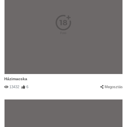
Házimacska
13432
6
Megosztás