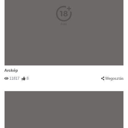
Arckép
11817
8
Megosztás