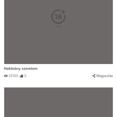
Hableány szerelem
15703
5
Megosztás