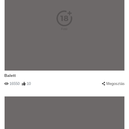
Balett
16550
10
Megosztás