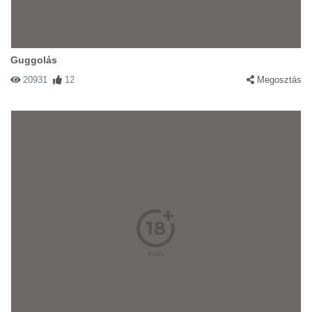
Guggolás
20931
12
Megosztás