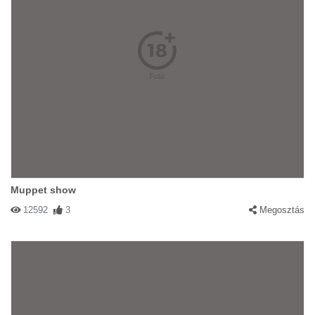
Muppet show
12592
3
Megosztás