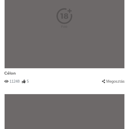
Célon
11248
5
Megosztás