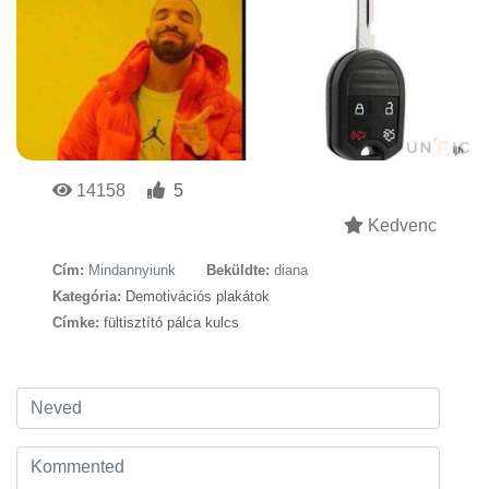
14158
5
Kedvenc
Cím:
Mindannyiunk
Beküldte:
diana
Kategória:
Demotivációs plakátok
Címke:
fültisztító pálca kulcs