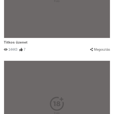
Titkos üzenet
14443
7
Megosztás