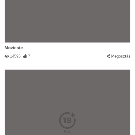
Mozieste
14595
7
Megosztás