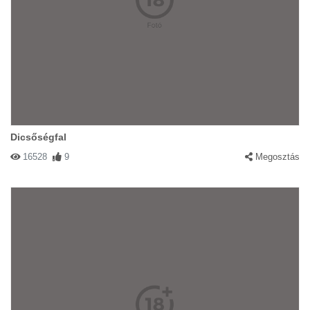
Dicsőségfal
16528
9
Megosztás