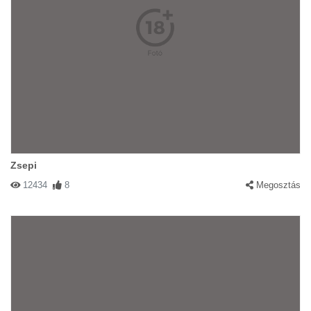
Zsepi
12434
8
Megosztás