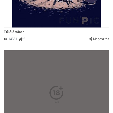
Túlélőtábor
14531
6
Megosztás