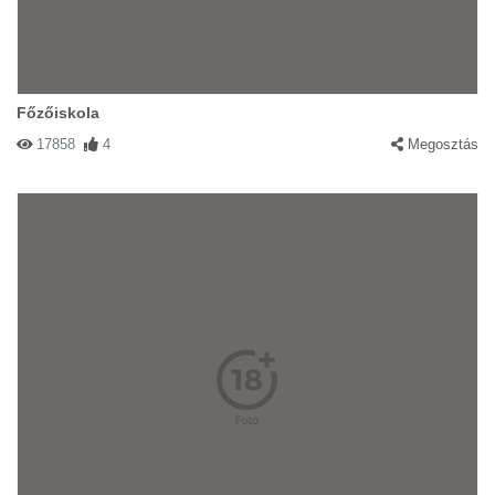
Főzőiskola
17858
4
Megosztás