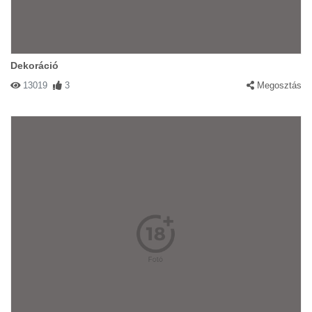
Dekoráció
13019
3
Megosztás