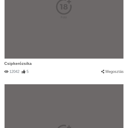
Csipkerózsika
12042
5
Megosztás