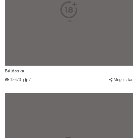
Bújócska
13673
7
Megosztás