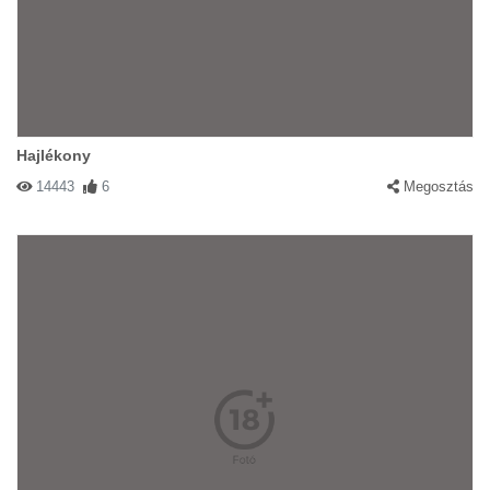
Hajlékony
14443
6
Megosztás