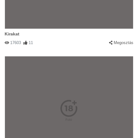
Kirakat
17603
11
Megosztás