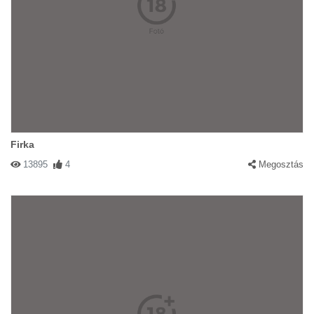
Firka
13895
4
Megosztás