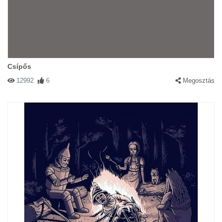
Csípős
12992
6
Megosztás