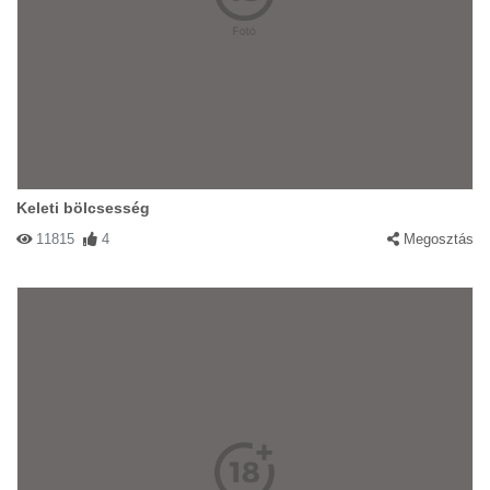
Keleti bölcsesség
11815
4
Megosztás