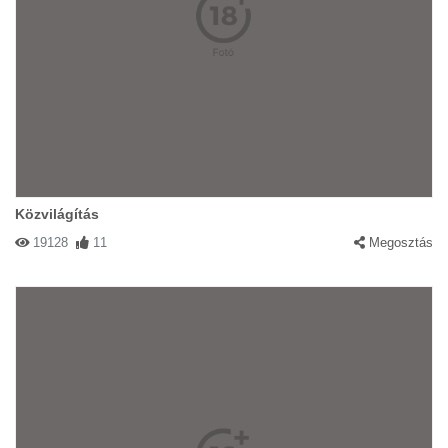
Közvilágítás
19128
11
Megosztás