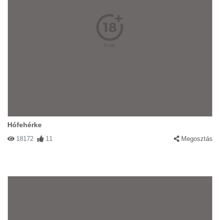
Hófehérke
18172
11
Megosztás