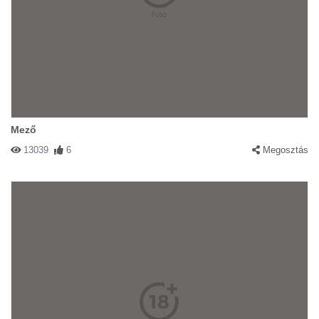
Mező
13039
6
Megosztás