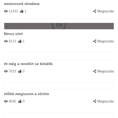
motorosok rémálma
11433
1
Megosztás
Nincs cím!
8113
1
Megosztás
itt még a rendőrt se kímélik
7633
0
Megosztás
előbb megiszom a söröm
8046
0
Megosztás