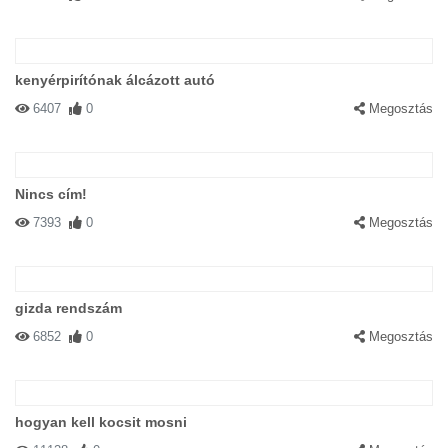
kenyérpirítónak álcázott autó
6407
0
Megosztás
Nincs cím!
7393
0
Megosztás
gizda rendszám
6852
0
Megosztás
hogyan kell kocsit mosni