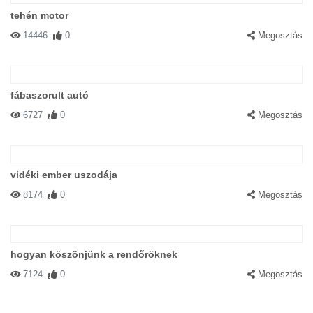
tehén motor
14446
0
Megosztás
fábaszorult autó
6727
0
Megosztás
vidéki ember uszodája
8174
0
Megosztás
hogyan köszönjünk a rendőröknek
7124
0
Megosztás