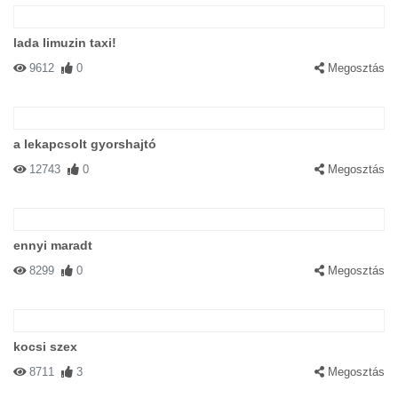
lada limuzin taxi!
9612
0
Megosztás
a lekapcsolt gyorshajtó
12743
0
Megosztás
ennyi maradt
8299
0
Megosztás
kocsi szex
8711
3
Megosztás