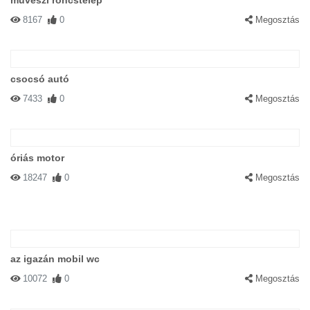
művészi roncstelep
8167
0
Megosztás
csocsó autó
7433
0
Megosztás
óriás motor
18247
0
Megosztás
az igazán mobil wc
10072
0
Megosztás