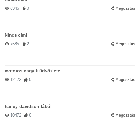
6346
0
Megosztás
Nincs cím!
7585
2
Megosztás
motoros nagyik üdvözlete
12122
0
Megosztás
harley-davidson fából
10472
0
Megosztás