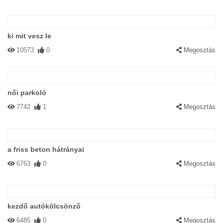
ki mit vesz le
10573
0
Megosztás
női parkoló
7742
1
Megosztás
a friss beton hátrányai
6763
0
Megosztás
kezdő autókölcsönző
6485
0
Megosztás