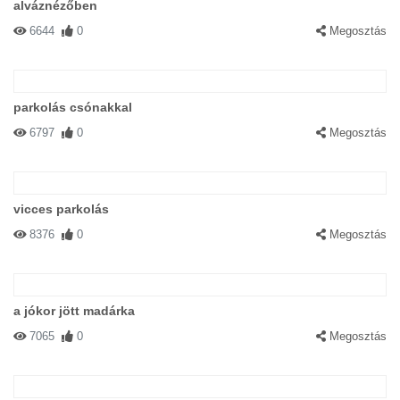
alváznézőben
6644
0
Megosztás
parkolás csónakkal
6797
0
Megosztás
vicces parkolás
8376
0
Megosztás
a jókor jött madárka
7065
0
Megosztás