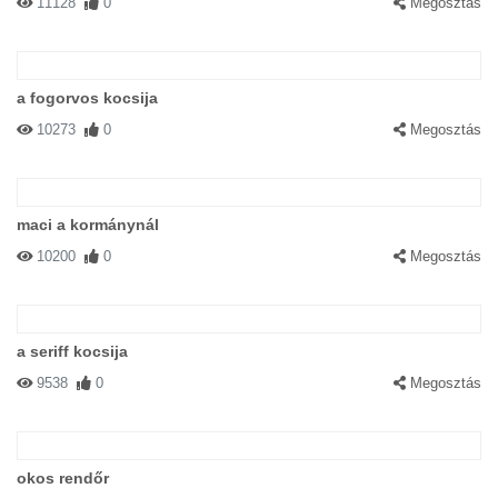
11128
0
Megosztás
a fogorvos kocsija
10273
0
Megosztás
maci a kormánynál
10200
0
Megosztás
a seriff kocsija
9538
0
Megosztás
okos rendőr