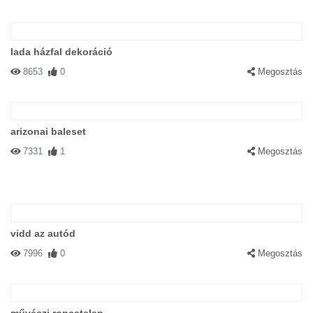
lada házfal dekoráció
8653
0
Megosztás
arizonai baleset
7331
1
Megosztás
vidd az autód
7996
0
Megosztás