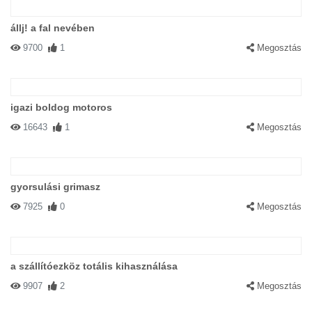
állj! a fal nevében
9700
1
Megosztás
igazi boldog motoros
16643
1
Megosztás
gyorsulási grimasz
7925
0
Megosztás
a szállítóezköz totális kihasználása
9907
2
Megosztás