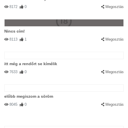
8172
0
Megosztás
Nincs cím!
8113
1
Megosztás
itt még a rendőrt se kímélik
7633
0
Megosztás
előbb megiszom a söröm
8045
0
Megosztás