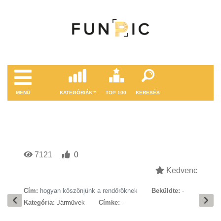
MENÜ
KATEGÓRIÁK
TOP 100
KERESÉS
7121
0
Kedvenc
Cím:
hogyan köszönjünk a rendőröknek
Beküldte:
-
Kategória:
Járművek
Címke:
-