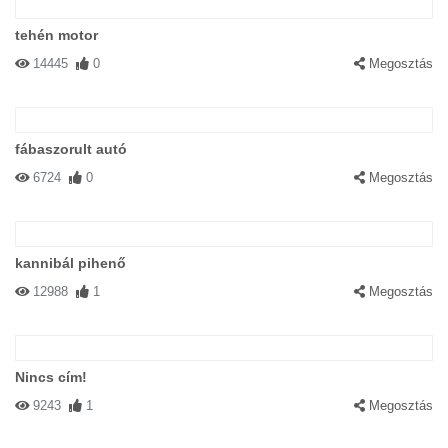
tehén motor
14445
0
Megosztás
fábaszorult autó
6724
0
Megosztás
kannibál pihenő
12988
1
Megosztás
Nincs cím!
9243
1
Megosztás