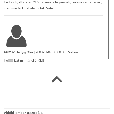
Hé főnök, itt stefan 2! Szóljanak a légierőnek, valami van az égen,
mert mindenki felfelé mutat. Vétel.
#40232 Dedy@Qka
|
2003-11-07 00:00:00
|
Válasz
Hé!!!!! Ezt mi már ellőttük!!
vidéki ember uszodája