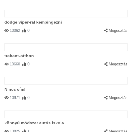
dodge viper-ral kempingezni
10062
0
Megosztás
trabant-otthon
10660
0
Megosztás
Nincs cím!
10971
0
Megosztás
könnyű módszer autós iskola
13825
1
Megosztás