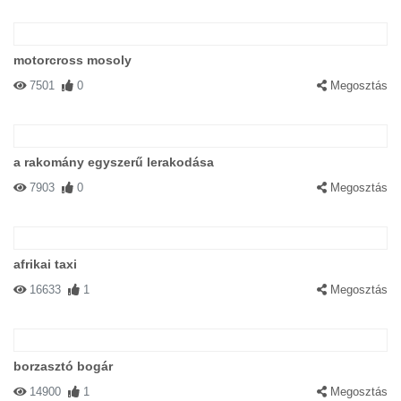
motorcross mosoly
7501
0
Megosztás
a rakomány egyszerű lerakodása
7903
0
Megosztás
afrikai taxi
16633
1
Megosztás
borzasztó bogár
14900
1
Megosztás