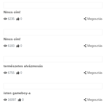
Nincs cím!
6235
0
Megosztás
Nincs cím!
6183
0
Megosztás
természetes alvázmosás
6755
0
Megosztás
isten gameboy-a
16097
0
Megosztás