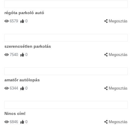
régóta parkoló autó
6579
0
Megosztás
szerencsétlen parkolás
7540
0
Megosztás
amatőr autólopás
6344
0
Megosztás
Nincs cím!
6846
0
Megosztás