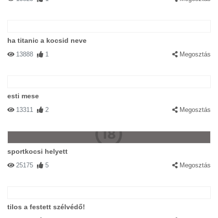
ha titanic a kocsid neve
13888
1
Megosztás
esti mese
13311
2
Megosztás
sportkocsi helyett
25175
5
Megosztás
tilos a festett szélvédő!