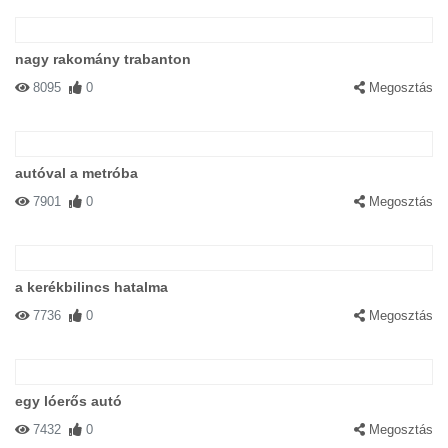
nagy rakomány trabanton
8095
0
Megosztás
autóval a metróba
7901
0
Megosztás
a kerékbilincs hatalma
7736
0
Megosztás
egy lóerős autó
7432
0
Megosztás